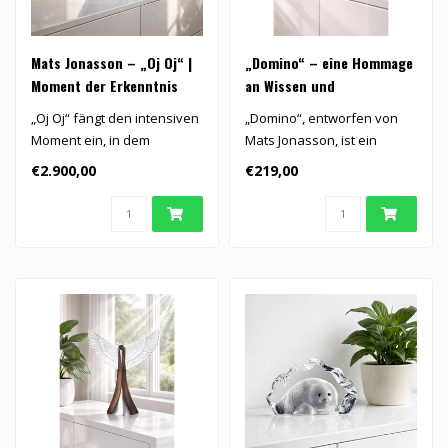
Mats Jonasson – „Oj Oj“ |
„Domino“ – eine Hommage
Moment der Erkenntnis
an Wissen und
Führungsstärke in Glas
„Oj Oj“ fängt den intensiven
„Domino“, entworfen von
Moment ein, in dem
Mats Jonasson, ist ein
Verwunderung zu
kraftvolles Kristallporträt,..
€2.900,00
€219,00
Bewusstsein..