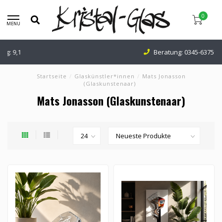
0
MENU
Beratung:
0345-637599
Startseite
/
Glaskünstler*innen
/
Mats Jonasson
(Glaskunstenaar)
Mats Jonasson (Glaskunstenaar)