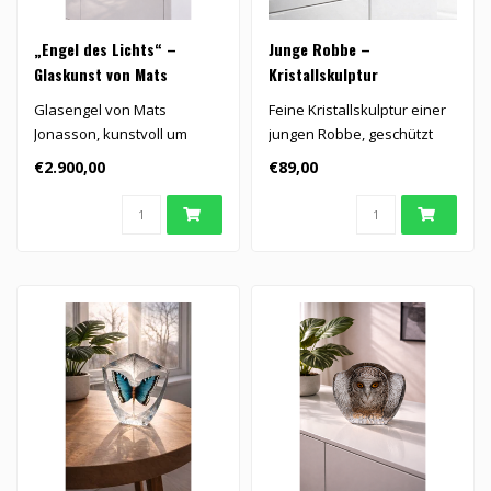
„Engel des Lichts“ –
Junge Robbe –
Glaskunst von Mats
Kristallskulptur
Jonasson in limitierter
Glasengel von Mats
Feine Kristallskulptur einer
Auflage
Jonasson, kunstvoll um
jungen Robbe, geschützt
einen schlanken Stahlkern
unter einem klaren, eisart..
€2.900,00
€89,00
geformt, mit..