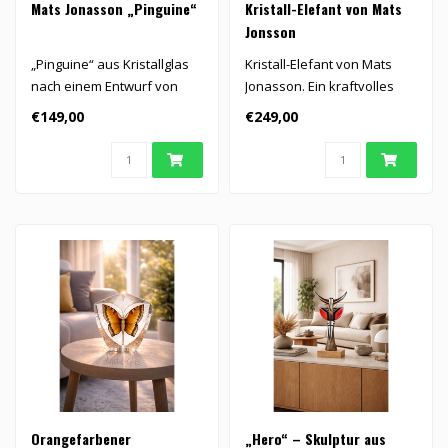
Mats Jonasson „Pinguine“
Kristall-Elefant von Mats
Jonsson
„Pinguine“ aus Kristallglas
Kristall-Elefant von Mats
nach einem Entwurf von
Jonasson. Ein kraftvolles
Mats Jonasson...
und elegantes Kunstobjekt
€149,00
€249,00
au..
Orangefarbener
„Hero“ – Skulptur aus