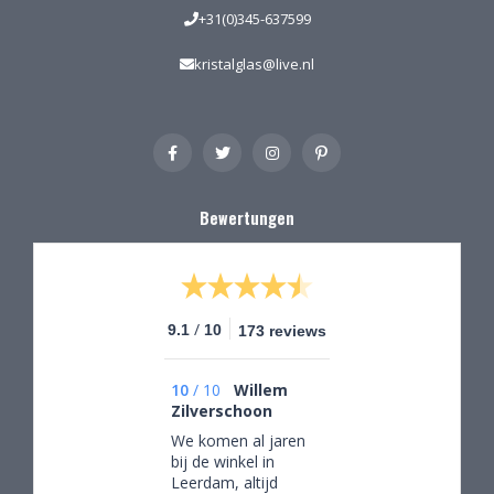
+31(0)345-637599
kristalglas@live.nl
Bewertungen
/
9.1
10
173 reviews
10
/
10
Willem
Zilverschoon
We komen al jaren
bij de winkel in
Leerdam, altijd