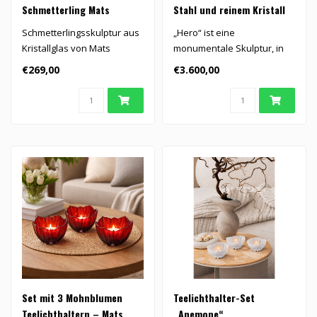
Schmetterling Mats
Stahl und reinem Kristall
Jonasson
Schmetterlingsskulptur aus
„Hero“ ist eine
Kristallglas von Mats
monumentale Skulptur, in
Jonasson, handgefertigt
der Stahl, reines Kristall und
€269,00
€3.600,00
und von..
Eich..
Set mit 3 Mohnblumen
Teelichthalter-Set
Teelichthaltern – Mats
„Anemone“