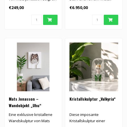
Gesicht mit zwei kontra..
von Mats Jonasson. Die weit
€249,00
€6.950,00
au..
Mats Jonasson –
Kristallskulptur „Valkyria“
Wandobjekt „Uhu“
Eine exklusive kristallene
Diese imposante
Wandskulptur von Mats
Kristallskulptur einer