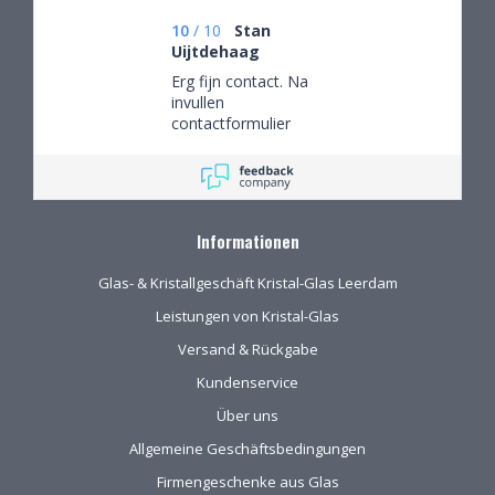
mooie objecten
waar we een aantal
10
/
10
Stan
van gekocht hebben.
Uijtdehaag
Na onze verhuizing
Erg fijn contact. Na
naar Drenthe voor
invullen
het eerst via de site
contactformulier
gekocht. De website
gebeld en mijn
geeft prima
persoonlijke wensen
informatie, de
besproken. Afspraak
verpakking voor
gemaakt om in de
verzending van het
winkel de objecten te
kwetsbare glas is
Informationen
bekijken en de
uitstekend!
mogelijkheden
Glas- & Kristallgeschäft Kristal-Glas Leerdam
(uitgebreid graveren)
vorm te geven.
Leistungen von Kristal-Glas
Versand & Rückgabe
Kundenservice
Über uns
Allgemeine Geschäftsbedingungen
Firmengeschenke aus Glas