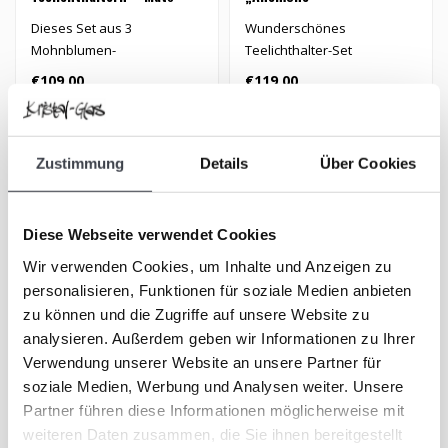
Jonasson
Dieses Set aus 3
Wunderschönes
Mohnblumen-
Teelichthalter-Set
Teelichthaltern von Mats
„Anemone“ aus weißem
€109,00
€119,00
Jonasson vereint Licht, Atm..
Kristallglas, entwor..
Zustimmung
Details
Über Cookies
Diese Webseite verwendet Cookies
Wir verwenden Cookies, um Inhalte und Anzeigen zu
personalisieren, Funktionen für soziale Medien anbieten
zu können und die Zugriffe auf unsere Website zu
analysieren. Außerdem geben wir Informationen zu Ihrer
Verwendung unserer Website an unsere Partner für
soziale Medien, Werbung und Analysen weiter. Unsere
Mats Jonasson „Mystiqua
„Dual Face“ – Mats
Partner führen diese Informationen möglicherweise mit
Gold“
Jonasson
weiteren Daten zusammen, die Sie ihnen bereitgestellt