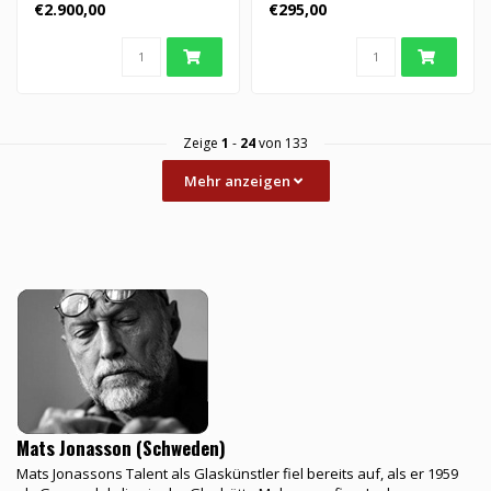
Jonasson, handgeformt und
Walküre wurde von dem
€2.900,00
€295,00
kunst..
bekannten schwedis..
Zeige
1
-
24
von 133
Mehr anzeigen
Mats Jonasson (Schweden)
Mats Jonassons Talent als Glaskünstler fiel bereits auf, als er 1959