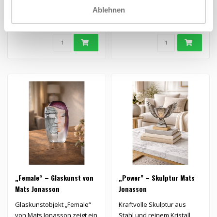
Teelichthalter „Anemone“
Uhus, entworfen von Mats
Ablehnen
aus Kristallglas, entworfen
Jonasson. Der Vogel ist
€39,00
€2.400,00
von Mats..
detailrei..
„Female“ – Glaskunst von
„Power” – Skulptur Mats
Mats Jonasson
Jonasson
Glaskunstobjekt „Female“
Kraftvolle Skulptur aus
von Mats Jonasson zeigt ein
Stahl und reinem Kristall