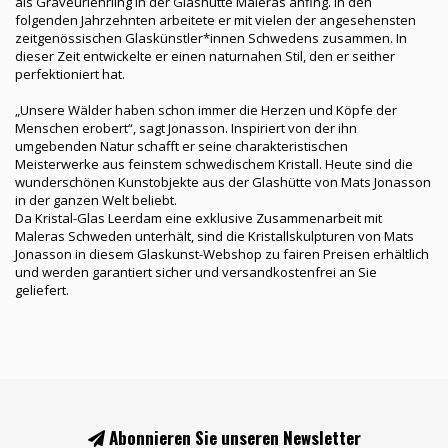
als Graveurlehrling in der Glashütte Maleras anfing. In den
folgenden Jahrzehnten arbeitete er mit vielen der angesehensten
zeitgenössischen Glaskünstler*innen Schwedens zusammen. In
dieser Zeit entwickelte er einen naturnahen Stil, den er seither
perfektioniert hat.
„Unsere Wälder haben schon immer die Herzen und Köpfe der
Menschen erobert“, sagt Jonasson. Inspiriert von der ihn
umgebenden Natur schafft er seine charakteristischen
Meisterwerke aus feinstem schwedischem Kristall. Heute sind die
wunderschönen Kunstobjekte aus der Glashütte von Mats Jonasson
in der ganzen Welt beliebt.
Da Kristal-Glas Leerdam eine exklusive Zusammenarbeit mit
Maleras Schweden unterhält, sind die Kristallskulpturen von Mats
Jonasson in diesem Glaskunst-Webshop zu fairen Preisen erhältlich
und werden garantiert sicher und versandkostenfrei an Sie
geliefert.
Abonnieren Sie unseren Newsletter