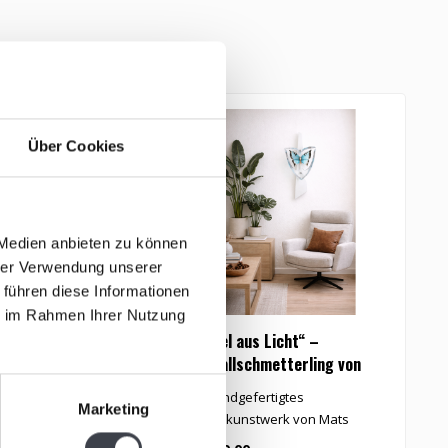
tikel
Über Cookies
 Medien anbieten zu können
hrer Verwendung unserer
 führen diese Informationen
ie im Rahmen Ihrer Nutzung
sson „Lilie“ aus
„Flügel aus Licht“ –
as
Kristallschmetterling von
Mats Jonasson
Kristallglas, entworfen
Ein handgefertigtes
Marketing
onasson.
Kristallkunstwerk von Mats
Jonasson: ein filigraner, blauer ..