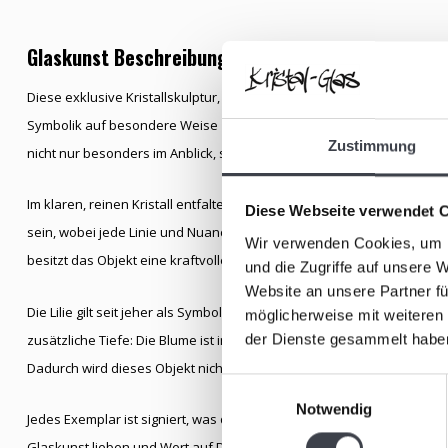
Glaskunst Beschreibung
Diese exklusive Kristallskulptur, entworfen von Mats Jonasson, ist 
Symbolik auf besondere Weise zusammenkommen. Weltweit wurden led
Zustimmung
nicht nur besonders im Anblick, sondern auch im Besitz macht.
Im klaren, reinen Kristall entfaltet sich eine elegante Lilie in tiefen
Diese Webseite verwendet 
sein, wobei jede Linie und Nuance durch das Spiel von Licht und Tran
Wir verwenden Cookies, um I
besitzt das Objekt eine kraftvolle und zugleich elegante Ausstrahlung, 
und die Zugriffe auf unsere 
Website an unsere Partner fü
Die Lilie gilt seit jeher als Symbol für Reinheit, Erneuerung und inne
möglicherweise mit weiteren
der Dienste gesammelt habe
zusätzliche Tiefe: Die Blume ist im Kristall geschützt und verewigt – 
Dadurch wird dieses Objekt nicht nur zu einem visuellen Statement
Einwilligungsauswahl
Notwendig
Jedes Exemplar ist signiert, was die Authentizität und Exklusivität unte
Glaskunst lieben und Wert auf Design, Symbolik und handwerkliche P