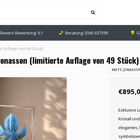
ollowers Bewertung: 9,1
Beratung:
0345-637599
G
rte Auflage von 49 Stück)
 Jonasson (limitierte Auflage von 49 Stück)
MATS JONASSON
€895,
Exklusive L
Kristall und
elegantes,
symbolisier