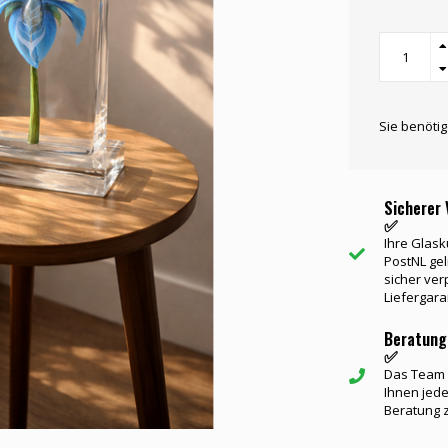
Sie benöti
Sicherer 
✅
Ihre Glask
PostNL gel
sicher ver
Liefergara
Beratung
✅
Das Team v
Ihnen jede
Beratung 