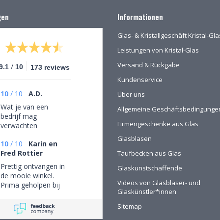
gen
Informationen
Glas- & Kristallgeschäft Kristal-G
Leistungen von Kristal-Glas
Versand & Rückgabe
/
9.1
10
173 reviews
Kundenservice
10
/
10
A.D.
Über uns
Wat je van een
Allgemeine Geschäftsbedingunge
bedrijf mag
Firmengeschenke aus Glas
verwachten
Glasblasen
10
/
10
Karin en
Fred Rottier
Taufbecken aus Glas
Prettig ontvangen in
Glaskunstschaffende
de mooie winkel.
Videos von Glasbläser- und
Prima geholpen bij
Glaskünstler*innen
het uitzoeken van
schitterend glaswerk
Sitemap