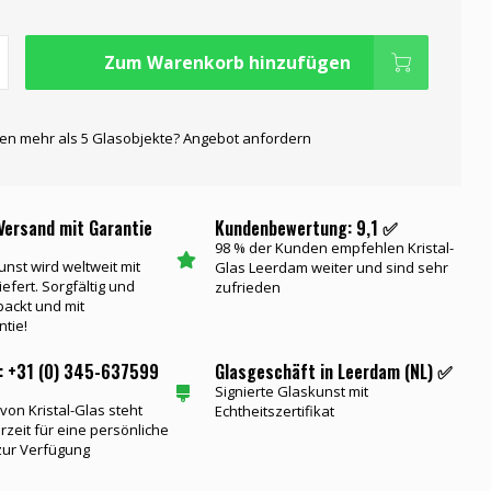
Zum Warenkorb hinzufügen
gen mehr als 5 Glasobjekte? Angebot anfordern
Versand mit Garantie
Kundenbewertung: 9,1 ✅
98 % der Kunden empfehlen Kristal-
unst wird weltweit mit
Glas Leerdam weiter und sind sehr
iefert. Sorgfältig und
zufrieden
packt und mit
ntie!
: +31 (0) 345-637599
Glasgeschäft in Leerdam (NL) ✅
Signierte Glaskunst mit
on Kristal-Glas steht
Echtheitszertifikat
rzeit für eine persönliche
zur Verfügung