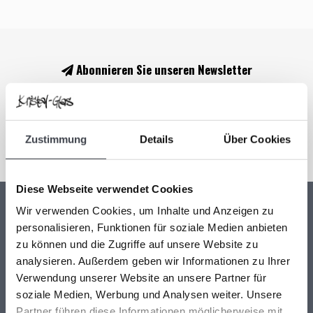
Abonnieren Sie unseren Newsletter
Bleiben Sie auf dem Laufenden und erhalten Sie einen Rabatt
von 10 %
Abonnieren
Zustimmung
Details
Über Cookies
Diese Webseite verwendet Cookies
Wir verwenden Cookies, um Inhalte und Anzeigen zu
personalisieren, Funktionen für soziale Medien anbieten
Kristal-Glas Leerdam
zu können und die Zugriffe auf unsere Website zu
Kristal-Glas ist der Online-Shop für Glaskunst und Kristall aus
analysieren. Außerdem geben wir Informationen zu Ihrer
Leerdam. Sie können uns auch in unserer Galerie in Leerdam
Verwendung unserer Website an unsere Partner für
besuchen. Sie sind herzlich willkommen! Geöffnet Mittwoch bis
soziale Medien, Werbung und Analysen weiter. Unsere
Freitag 13 - 17 Uhr Samstag 10 - 17 Uhr.
Partner führen diese Informationen möglicherweise mit