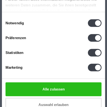
weiteren Daten zusammen, die Sie ihnen bereitgestellt
Hoogstraat 45
haben oder die sie im Rahmen Ihrer Nutzung der Dienste
4141 BB
gesammelt haben.
Einwilligungsauswahl
Leerdam (NL)
Notwendig
+31(0)345-637599
Präferenzen
kristalglas@live.nl
Statistiken
Marketing
Bewertungen
Alle zulassen
/
9.1
10
173 reviews
Auswahl erlauben