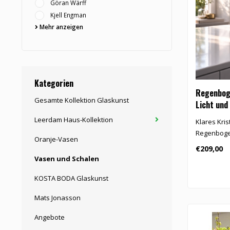
Göran Wärff
Kjell Engman
Mehr anzeigen
Kategorien
Regenboge
Gesamte Kollektion Glaskunst
Licht und
Leerdam Haus-Kollektion
Klares Kris
Regenbogen
Oranje-Vasen
Blau und..
€209,00
Vasen und Schalen
KOSTA BODA Glaskunst
Mats Jonasson
Angebote