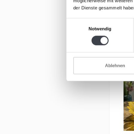
Vase „Tiefw
möglicherweise mit weiteren
mundgebla
der Dienste gesammelt habe
Kunstobjekt
€249,00
Einwilligungsauswahl
Notwendig
Ablehnen