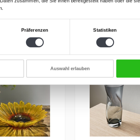
asser“ ist ein
„In Erinnerung an ...“ – eine
 Daten zusammen, die Sie ihnen bereitgestellt haben oder die s
senes und geschliffenes
mundgeblasene Vase, in der F
n.
 aus t..
Gefühl..
€195,00
Präferenzen
Statistiken
ANGEBOT
Auswahl erlauben