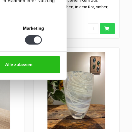
Klares Kristall mit einem Kern aus
ie im Rahmen Ihrer Nutzung
arbe und
Regenbogenfarben, in dem Rot, Amber,
Blau und..
€649,00
Marketing
Alle zulassen