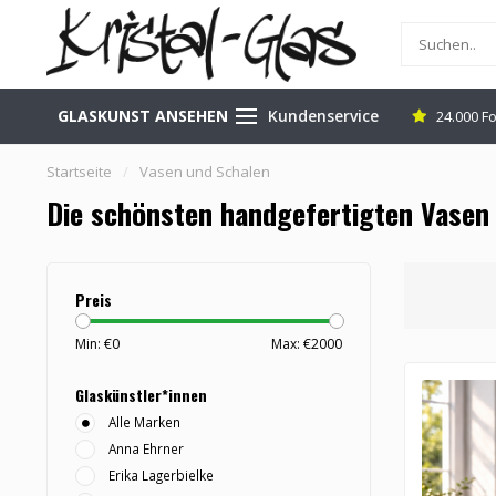
GLASKUNST ANSEHEN
Kundenservice
stenlos & sicher
24.000 Followers Bewertung: 9,1
Bera
Startseite
/
Vasen und Schalen
Die schönsten handgefertigten Vasen
Preis
Min: €
0
Max: €
2000
Glaskünstler*innen
Alle Marken
Anna Ehrner
Erika Lagerbielke