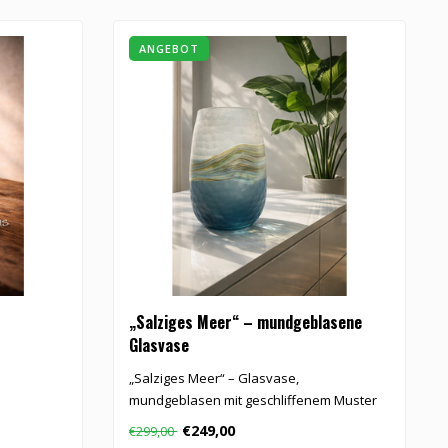
ANGEBOT
„Salziges Meer“ – mundgeblasene
Glasvase
„Salziges Meer“ – Glasvase,
mundgeblasen mit geschliffenem Muster
in bunte..
€249,00
€299,00