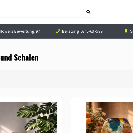
tung:
0345-637599
Geschäft in Leerdam (NL)
Ve
 und Schalen