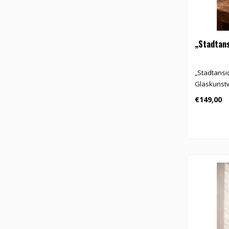
„Stadtans
„Stadtansic
Glaskunstw
€149,00