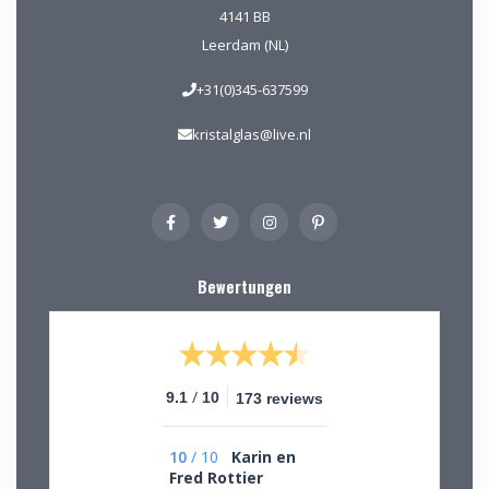
4141 BB
Leerdam (NL)
+31(0)345-637599
kristalglas@live.nl
Bewertungen
/
9.1
10
173 reviews
10
/
10
Karin en
Fred Rottier