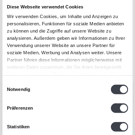
Diese Webseite verwendet Cookies
Wir verwenden Cookies, um Inhalte und Anzeigen zu
personalisieren, Funktionen für soziale Medien anbieten
Kosta Boda Skulptur
Schmetterlingsvase
zu können und die Zugriffe auf unsere Website zu
„Home“
analysieren. Außerdem geben wir Informationen zu Ihrer
Skulptur „Home“ aus der
..
Verwendung unserer Website an unsere Partner für
Serie „Earth“ von Kosta Boda.
soziale Medien, Werbung und Analysen weiter. Unsere
Partner führen diese Informationen möglicherweise mit
€219,00
€149,00
weiteren Daten zusammen, die Sie ihnen bereitgestellt
haben oder die sie im Rahmen Ihrer Nutzung der Dienste
gesammelt haben.
Einwilligungsauswahl
Notwendig
Präferenzen
Statistiken