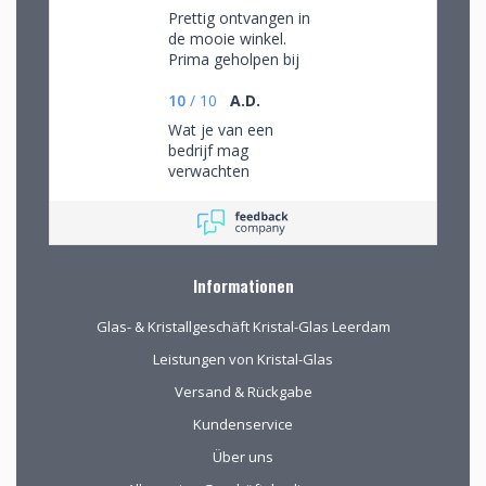
Prettig ontvangen in
de mooie winkel.
Prima geholpen bij
het uitzoeken van
schitterend glaswerk
10
/
10
A.D.
Wat je van een
bedrijf mag
verwachten
Informationen
Glas- & Kristallgeschäft Kristal-Glas Leerdam
Leistungen von Kristal-Glas
Versand & Rückgabe
Kundenservice
Über uns