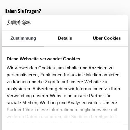
Haben Sie Fragen?
Rufen Sie uns gerne an, wenn Sie weitere Informationen wünschen.
Sie erreichen uns an Werktagen von 9:00 bis 17:00 Uhr unter
+31
(0)345-637599
.
Alternativ können Sie Ihre Frage über unser
Zustimmung
Details
Über Cookies
Kontaktformular
stellen. Wir antworten Ihnen so schnell wie möglich.
Sie möchten nichts verpassen?
Diese Webseite verwendet Cookies
Abonnieren Sie unseren Newsletter und bleiben Sie auf dem
Laufenden: Entdecken Sie neue Glaskunst, aktuelle Trends und
Wir verwenden Cookies, um Inhalte und Anzeigen zu
besondere Angebote direkt in Ihrem Postfach.
personalisieren, Funktionen für soziale Medien anbieten
zu können und die Zugriffe auf unsere Website zu
analysieren. Außerdem geben wir Informationen zu Ihrer
Verwendung unserer Website an unsere Partner für
soziale Medien, Werbung und Analysen weiter. Unsere
Partner führen diese Informationen möglicherweise mit
Abonnieren Sie unseren Newsletter
weiteren Daten zusammen, die Sie ihnen bereitgestellt
Bleiben Sie auf dem Laufenden und erhalten Sie einen Rabatt
haben oder die sie im Rahmen Ihrer Nutzung der Dienste
von 10 %