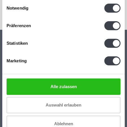
gesammelt haben.
Einwilligungsauswahl
Notwendig
Abonnieren
Präferenzen
Statistiken
Kristal-Glas Leerdam
Kristal-Glas ist der Online-Shop für Glaskunst und Kristall aus
Marketing
Leerdam. Sie können uns auch in unserer Galerie in Leerdam
besuchen. Sie sind herzlich willkommen! Geöffnet Mittwoch bis
Freitag 13 - 17 Uhr Samstag 10 - 17 Uhr.
Alle zulassen
Hoogstraat 45
4141 BB
Auswahl erlauben
Leerdam (NL)
+31(0)345-637599
Ablehnen