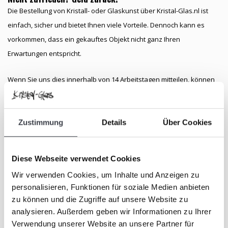
Die Bestellung von Kristall- oder Glaskunst über Kristal-Glas.nl ist
einfach, sicher und bietet Ihnen viele Vorteile. Dennoch kann es
vorkommen, dass ein gekauftes Objekt nicht ganz Ihren
Erwartungen entspricht.
Wenn Sie uns dies innerhalb von 14 Arbeitstagen mitteilen, können
Sie das Objekt zurückgeben. In diesem Fall erhalten Sie
selbstverständlich den vollen Kaufpreis zurück.
Zustimmung
Details
Über Cookies
Besuchen Sie unsere Kristall-Galerie
Glaskunst ist ein Erlebnis, das man am besten mit eigenen Augen
entdeckt. Neben unserem Webshop bieten wir Ihnen deshalb die
Diese Webseite verwendet Cookies
Möglichkeit, unsere gesamte Kollektion in unserer Galerie in der
Wir verwenden Cookies, um Inhalte und Anzeigen zu
Hoogstraat 45 in Leerdam zu besichtigen.
personalisieren, Funktionen für soziale Medien anbieten
zu können und die Zugriffe auf unsere Website zu
analysieren. Außerdem geben wir Informationen zu Ihrer
Unsere Galerie ist mittwochs, donnerstags und freitags von 13:00 bis
Verwendung unserer Website an unsere Partner für
17:00 Uhr sowie samstags von 10:00 bis 17:00 Uhr für Sie geöffnet.