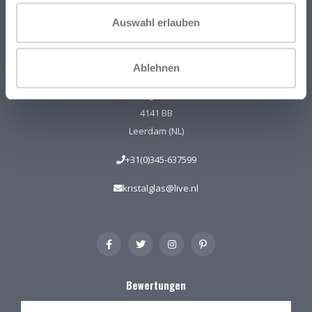
Kristal-Glas ist der Online-Shop für Glaskunst und Kristall aus
Auswahl erlauben
Leerdam. Sie können uns auch in unserer Galerie in Leerdam
besuchen. Sie sind herzlich willkommen! Geöffnet Mittwoch bis
Freitag 13 - 17 Uhr Samstag 10 - 17 Uhr.
Ablehnen
Hoogstraat 45
4141 BB
Leerdam (NL)
+31(0)345-637599
kristalglas@live.nl
Bewertungen