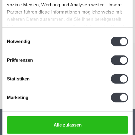
soziale Medien, Werbung und Analysen weiter. Unsere
Nach Vereinbarung empfangen wir Sie auch gerne am Abend.
Partner führen diese Informationen möglicherweise mit
weiteren Daten zusammen, die Sie ihnen bereitgestellt
haben oder die sie im Rahmen Ihrer Nutzung der Dienste
gesammelt haben.
Einwilligungsauswahl
Notwendig
Abonnieren Sie unseren Newsletter
Präferenzen
Bleiben Sie auf dem Laufenden und erhalten Sie einen Rabatt
von 10 %
Statistiken
Abonnieren
Marketing
Alle zulassen
Kristal-Glas Leerdam