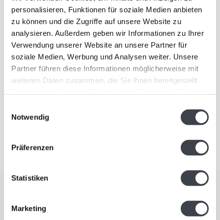
Feste. Es ist ein Geschenk, das dank seines einzigartigen Designs
personalisieren, Funktionen für soziale Medien anbieten
und seines historischen Werts immer geschätzt wird.
zu können und die Zugriffe auf unsere Website zu
analysieren. Außerdem geben wir Informationen zu Ihrer
Verwendung unserer Website an unsere Partner für
soziale Medien, Werbung und Analysen weiter. Unsere
Stöbern Sie in unserer Kollektion der Oranje-Vasen und bringen Sie
Partner führen diese Informationen möglicherweise mit
ein Stück königliche Geschichte in Ihr Zuhause. Jede Vase wird
weiteren Daten zusammen, die Sie ihnen bereitgestellt
sorgfältig verpackt und geliefert, damit sie eine schöne Ergänzung
haben oder die sie im Rahmen Ihrer Nutzung der Dienste
Ihrer Sammlung oder ein unvergessliches Geschenk für einen
gesammelt haben.
Einwilligungsauswahl
geliebten Menschen ist.
Notwendig
Präferenzen
Statistiken
Abonnieren Sie unseren Newsletter
Marketing
Bleiben Sie auf dem Laufenden und erhalten Sie einen Rabatt