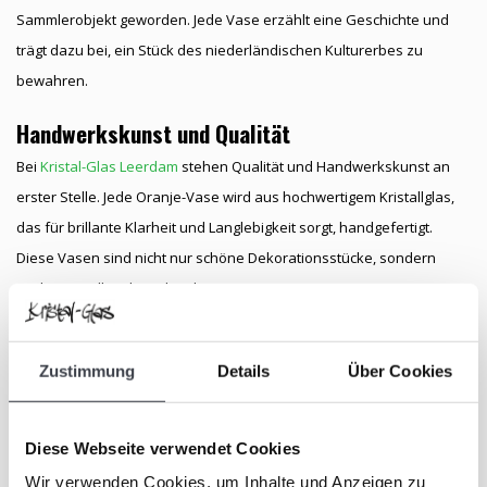
Sammlerobjekt geworden. Jede Vase erzählt eine Geschichte und
trägt dazu bei, ein Stück des niederländischen Kulturerbes zu
bewahren.
Handwerkskunst und Qualität
Bei
Kristal-Glas Leerdam
stehen Qualität und Handwerkskunst an
erster Stelle. Jede Oranje-Vase wird aus hochwertigem Kristallglas,
das für brillante Klarheit und Langlebigkeit sorgt, handgefertigt.
Diese Vasen sind nicht nur schöne Dekorationsstücke, sondern
auch wertvolle Erbstücke, die von Generation zu Generation
weitergegeben werden können.
Oranje-Vase, das perfekte Geschenk!
Zustimmung
Details
Über Cookies
Auf der Suche nach einem besonderen Geschenk? Eine Oranje-
Vase ist ein elegantes und bedeutungsvolles Geschenk für
Diese Webseite verwendet Cookies
besondere Anlässe wie Geburtstage, Jubiläen oder besondere
Wir verwenden Cookies, um Inhalte und Anzeigen zu