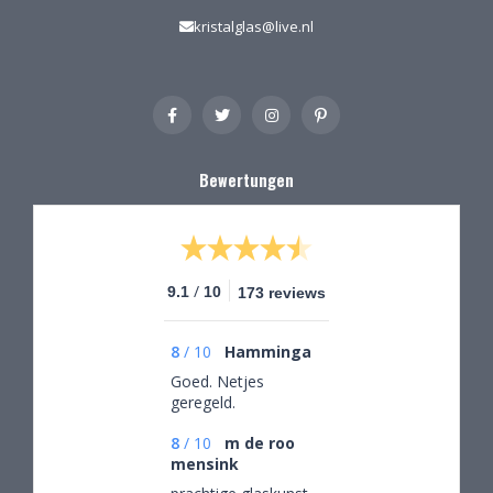
kristalglas@live.nl
Bewertungen
/
9.1
10
173 reviews
8
/
10
Hamminga
Goed. Netjes
geregeld.
8
/
10
m de roo
mensink