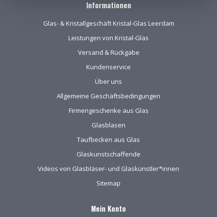
Informationen
bekijken en de
mogelijkheden
Glas- & Kristallgeschäft Kristal-Glas Leerdam
(uitgebreid graveren)
vorm te geven.
Leistungen von Kristal-Glas
Versand & Rückgabe
Kundenservice
Über uns
Allgemeine Geschäftsbedingungen
Firmengeschenke aus Glas
Glasblasen
Taufbecken aus Glas
Glaskunstschaffende
Videos von Glasbläser- und Glaskünstler*innen
Sitemap
Mein Konto