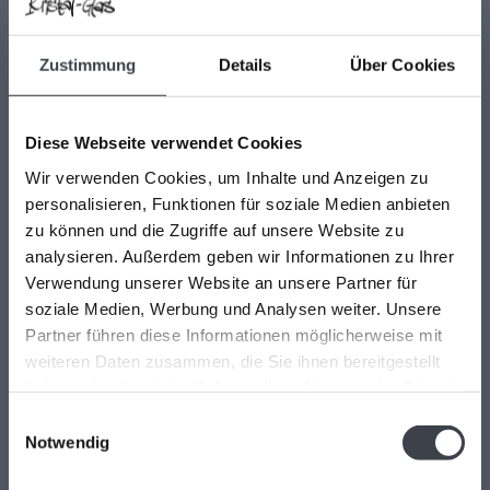
Kristal-Glas Leerdam
Zustimmung
Details
Über Cookies
Kristal-Glas ist der Online-Shop für Glaskunst und Kristall aus
Leerdam. Sie können uns auch in unserer Galerie in Leerdam
Diese Webseite verwendet Cookies
besuchen. Sie sind herzlich willkommen! Geöffnet Mittwoch bis
Freitag 13 - 17 Uhr Samstag 10 - 17 Uhr.
Wir verwenden Cookies, um Inhalte und Anzeigen zu
personalisieren, Funktionen für soziale Medien anbieten
Hoogstraat 45
zu können und die Zugriffe auf unsere Website zu
4141 BB
analysieren. Außerdem geben wir Informationen zu Ihrer
Leerdam (NL)
Verwendung unserer Website an unsere Partner für
soziale Medien, Werbung und Analysen weiter. Unsere
+31(0)345-637599
Partner führen diese Informationen möglicherweise mit
weiteren Daten zusammen, die Sie ihnen bereitgestellt
kristalglas@live.nl
haben oder die sie im Rahmen Ihrer Nutzung der Dienste
gesammelt haben.
Einwilligungsauswahl
Notwendig