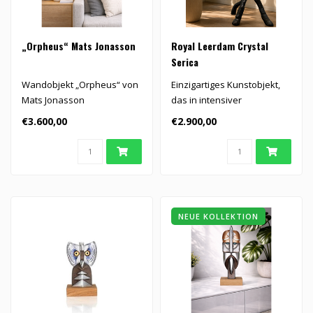
„Orpheus“ Mats Jonasson
Royal Leerdam Crystal
Serica
Wandobjekt „Orpheus“ von
Einzigartiges Kunstobjekt,
Mats Jonasson
das in intensiver
Zusammenarbeit zwischen
€3.600,00
€2.900,00
Chantal van..
NEUE KOLLEKTION