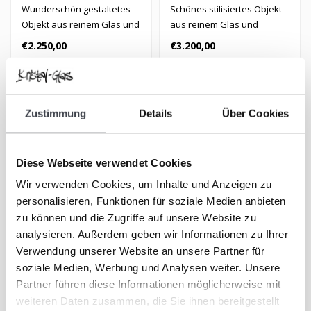
Wunderschön gestaltetes
Schönes stilisiertes Objekt
Objekt aus reinem Glas und
aus reinem Glas und
Bronze.
Bronze
€2.250,00
€3.200,00
Zustimmung
Details
Über Cookies
EXKLUSIV
Diese Webseite verwendet Cookies
Wir verwenden Cookies, um Inhalte und Anzeigen zu
personalisieren, Funktionen für soziale Medien anbieten
zu können und die Zugriffe auf unsere Website zu
analysieren. Außerdem geben wir Informationen zu Ihrer
Verwendung unserer Website an unsere Partner für
soziale Medien, Werbung und Analysen weiter. Unsere
Kosta Boda Bertil Vallien
Kjell Engman: „Dame mit
Unica „Marker“
dem Regenschirm”, Kosta
Partner führen diese Informationen möglicherweise mit
Boda
weiteren Daten zusammen, die Sie ihnen bereitgestellt
Einzigartiges Wandobjekt
Eine stolze Frau in einem