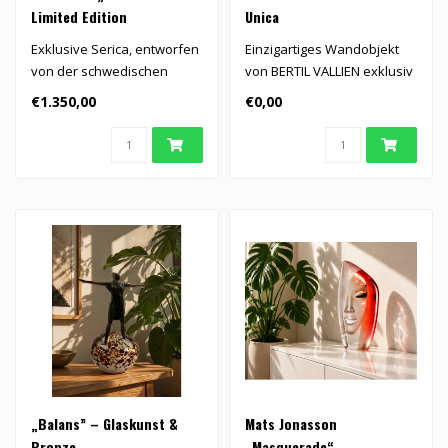
Limited Edition
Unica
Exklusive Serica, entworfen
Einzigartiges Wandobjekt
von der schwedischen
von BERTIL VALLIEN exklusiv
Designerin Gunilla von
für Kosta Boda..
€1.350,00
€0,00
Werder...
„Balans” – Glaskunst &
Mats Jonasson
Bronze
„Masquerade“