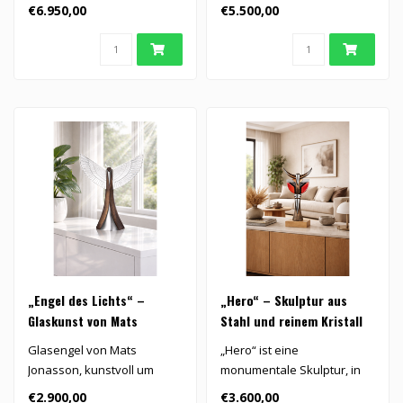
von Mats Jonasson. Die weit
Kristallglas, entworfen von
€6.950,00
€5.500,00
au..
Bert..
„Engel des Lichts“ –
„Hero“ – Skulptur aus
Glaskunst von Mats
Stahl und reinem Kristall
Jonasson in limitierter
Glasengel von Mats
„Hero“ ist eine
Auflage
Jonasson, kunstvoll um
monumentale Skulptur, in
einen schlanken Stahlkern
der Stahl, reines Kristall und
€2.900,00
€3.600,00