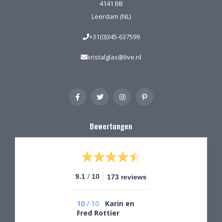
4141 BB
Leerdam (NL)
+31(0)345-637599
kristalglas@live.nl
Bewertungen
/
9.1
10
173 reviews
10
/
10
Karin en
Fred Rottier