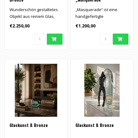
Wunderschön gestaltetes
„Masquerade“ ist eine
Objekt aus reinem Glas,
handgefertigte
Bronze und Blattgold...
Kristallskulptur von Mats
€2.250,00
€1.200,00
Jonasson mit ..
Glaskunst & Bronze
Glaskunst & Bronze