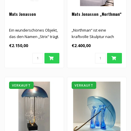
Mats Jonasson
Mats Jonasson „Northman“
Ein wunderschönes Objekt,
„Northman“ ist eine
das den Namen „Strix“ trägt.
kraftvolle Skulptur nach
Es wurde von Mats J..
einem Entwurf von Mats
€2.150,00
€2.400,00
Jonasson..
VERKAUFT
VERKAUFT