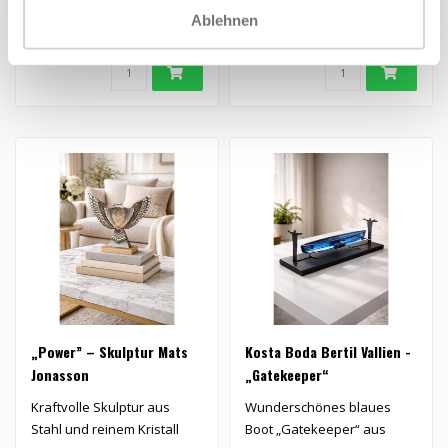
Ablehnen
Koffern” von Kjell Engman
Kristallboot im Metallr..
€3.950,00
€22.000,00
für ..
„Power” – Skulptur Mats
Kosta Boda Bertil Vallien -
Jonasson
„Gatekeeper“
Kraftvolle Skulptur aus
Wunderschönes blaues
Stahl und reinem Kristall
Boot „Gatekeeper“ aus