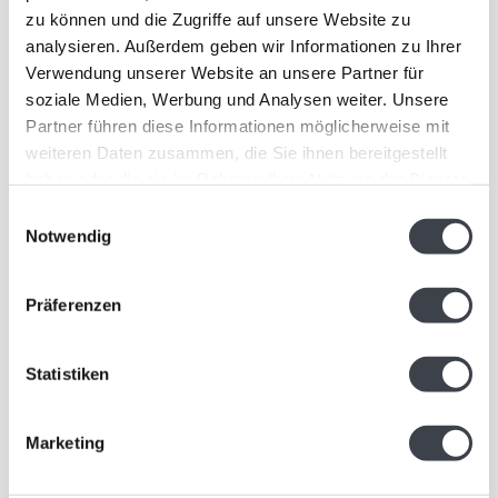
Ondrej Novotny
Boda
zu können und die Zugriffe auf unsere Website zu
Exklusives Glaskunstobjekt
Diese Unica von Bertil
analysieren. Außerdem geben wir Informationen zu Ihrer
in dem Silber verarbeitet
Vallien stellt ein Kristallboot
Verwendung unserer Website an unsere Partner für
wurde.
im Metallrahmen, mit symb..
€900,00
€0,00
soziale Medien, Werbung und Analysen weiter. Unsere
Partner führen diese Informationen möglicherweise mit
weiteren Daten zusammen, die Sie ihnen bereitgestellt
haben oder die sie im Rahmen Ihrer Nutzung der Dienste
gesammelt haben.
Einwilligungsauswahl
Notwendig
Präferenzen
Statistiken
Marketing
„Mazzai“ Beschützer von
Ahus Glaskunst
Gleichheit und kultureller