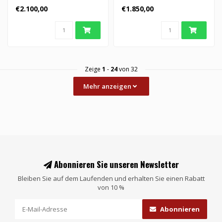
Kunstobjekt aus Glas in
Göran Wärff für Kosta Bod..
€2.100,00
€1.850,00
einer limitierten Aufl..
Zeige
1
-
24
von 32
Mehr anzeigen
Abonnieren Sie unseren Newsletter
Bleiben Sie auf dem Laufenden und erhalten Sie einen Rabatt
von 10 %
Abonnieren