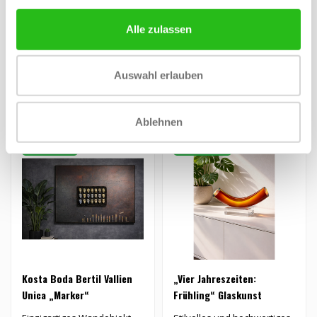
Vielfalt
Kristallskulptur „Mazzai“
Ein einzigartiges,
nach einem Entwurf von
handgefertigtes
Alle zulassen
Mats Jonasson...
Glaskunstobjekt aus reinem
€189,00
€950,00
Kristall, dessen K..
Auswahl erlauben
Ablehnen
EXKLUSIV
FRÜHLING
Kosta Boda Bertil Vallien
„Vier Jahreszeiten:
Unica „Marker“
Frühling“ Glaskunst