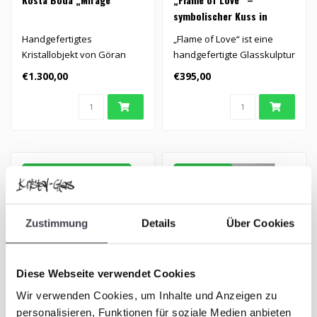
symbolischer Kuss in
Kristall
Handgefertigtes
„Flame of Love“ ist eine
Kristallobjekt von Göran
handgefertigte Glasskulptur
Wärff für Kosta Boda.
in Form sinnlicher Lipp..
€1.300,00
€395,00
„Mirage” v..
GLASKUNST & SILBER
VERKAUFT
Zustimmung
Details
Über Cookies
Diese Webseite verwendet Cookies
Wir verwenden Cookies, um Inhalte und Anzeigen zu
Glaskunst aus Leerdam –
Bertil Vallien Unica – Kosta
personalisieren, Funktionen für soziale Medien anbieten