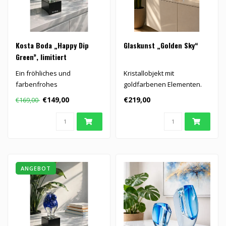
Kosta Boda „Happy Dip
Glaskunst „Golden Sky“
Green”, limitiert
Ein fröhliches und
Kristallobjekt mit
farbenfrohes
goldfarbenen Elementen.
Kristallkunstwerk,
€149,00
€219,00
€169,00
entworfen von Kjell Engman
f..
ANGEBOT