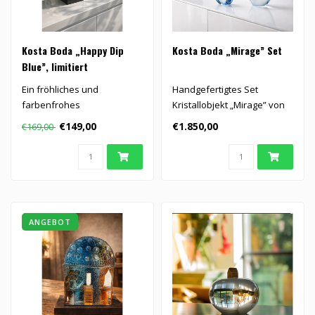
Kosta Boda „Happy Dip
Kosta Boda „Mirage” Set
Blue”, limitiert
Ein fröhliches und
Handgefertigtes Set
farbenfrohes
Kristallobjekt „Mirage” von
Kristallkunstwerk,
Göran Wärff für Kosta Bod..
€149,00
€1.850,00
€169,00
entworfen von Kjell Engman
f..
ANGEBOT