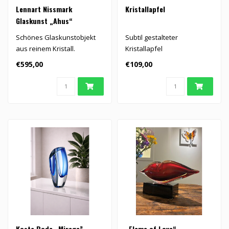
Lennart Nissmark
Kristallapfel
Glaskunst „Ahus“
Schönes Glaskunstobjekt
Subtil gestalteter
aus reinem Kristall.
Kristallapfel
€595,00
€109,00
Kosta Boda „Mirage”
„Flame of Love“ –