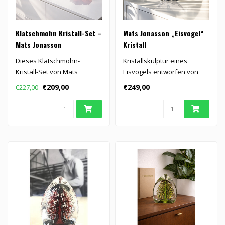
Klatschmohn Kristall-Set –
Mats Jonasson „Eisvogel“
Mats Jonasson
Kristall
Dieses Klatschmohn-
Kristallskulptur eines
Kristall-Set von Mats
Eisvogels entworfen von
Jonasson umfasst einen
Mats Jonasson...
€209,00
€249,00
€227,00
Teelichthalter u..