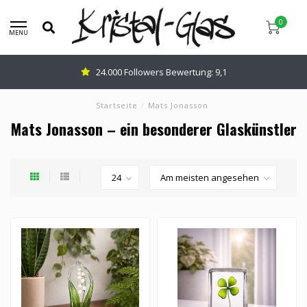
0
MENU
Beratung:
0345-637599
Startseite
/
Mats Jonasson
Mats Jonasson – ein besonderer Glaskünstler