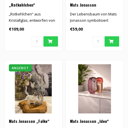
„Rotkehlchen“
Mats Jonasson
„Rotkehlchen“ aus
Der Lebensbaum von Mats
Kristallglas, entworfen von
Jonasson symbolisiert
Mats Jonasson.
Familie, Verbundenheit,
€109,00
€59,00
Wachstum u..
ANGEBOT
Mats Jonasson „Falke“
Mats Jonasson „Ideo“