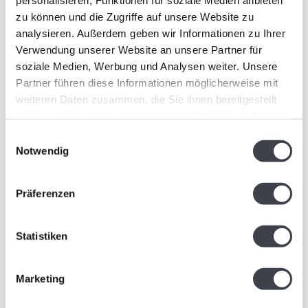
personalisieren, Funktionen für soziale Medien anbieten
in der Form einer
einem Entwurf von Mats
zu können und die Zugriffe auf unsere Website zu
Sonnenblume von Mats
Jonasson...
€79,00
€495,00
analysieren. Außerdem geben wir Informationen zu Ihrer
Jonasson...
Verwendung unserer Website an unsere Partner für
soziale Medien, Werbung und Analysen weiter. Unsere
Partner führen diese Informationen möglicherweise mit
weiteren Daten zusammen, die Sie ihnen bereitgestellt
haben oder die sie im Rahmen Ihrer Nutzung der Dienste
gesammelt haben.
Einwilligungsauswahl
Notwendig
Präferenzen
Statistiken
Mats Jonasson „Elefant“
Klatschmohn Schale aus
Kristall – Mats Jonasson
Marketing
„Elefant“ aus Kristallglas
Die Klatschmohn-Schale
von Mats Jonasson.
von Mats Jonasson vereint