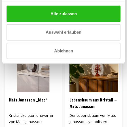
die Schönheit des
€99,00
€109,00
Klatschmohns..
Alle zulassen
Auswahl erlauben
Ablehnen
Mats Jonasson „Ideo“
Lebensbaum aus Kristall –
Mats Jonasson
Kristallskulptur, entworfen
Der Lebensbaum von Mats
von Mats Jonasson.
Jonasson symbolisiert