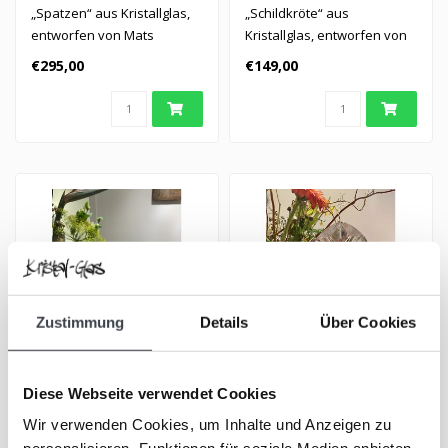
„Spatzen“ aus Kristallglas,
„Schildkröte“ aus
entworfen von Mats
Kristallglas, entworfen von
Jonasson.
Mats Jonasson.
€295,00
€149,00
Zustimmung
Details
Über Cookies
Mats Jonasson
Mats Jonasson „Idun“
Diese Webseite verwendet Cookies
„Sonnenblume“
Wir verwenden Cookies, um Inhalte und Anzeigen zu
Exklusive Schale aus Kristall
Kristallskulptur „Idun“ nach