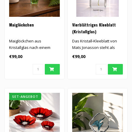
Maiglöckchen
Vierblättriges Kleeblatt
(Kristallglas)
Maiglöckchen aus
Das Kristall-Kleeblatt von
Kristallglas nach einem
Mats Jonasson steht als
Design von Mats Jonasson...
Symbol für Glück und
€99,00
€99,00
Wohlst..
SET-ANGEBOT