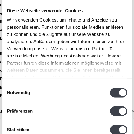
Dieses Objekt ist ein Muss für alle, die exklusive Kunstwerke lieben und
Diese Webseite verwendet Cookies
eine hervorragende Gelegenheit, sich ein Stück Kunstgeschichte von
Wir verwenden Cookies, um Inhalte und Anzeigen zu
Bertil Vallien nach Hause zu holen. Es ist nicht nur ein Objekt, sondern
personalisieren, Funktionen für soziale Medien anbieten
eine Geschichte von jahrelanger Hingabe, Leidenschaft und
zu können und die Zugriffe auf unsere Website zu
künstlerischer Exzellenz.
analysieren. Außerdem geben wir Informationen zu Ihrer
Verwendung unserer Website an unsere Partner für
Bertil Vallien ist eine führende Persönlichkeit der schwedischen
soziale Medien, Werbung und Analysen weiter. Unsere
Glaskunst und seit Jahrzehnten mit
Kosta Boda
verbunden. Seine
Partner führen diese Informationen möglicherweise mit
weiteren Daten zusammen, die Sie ihnen bereitgestellt
charakteristischen Skulpturen zeichnen sich durch eine ausdrucksstarke
haben oder die sie im Rahmen Ihrer Nutzung der Dienste
Formensprache, handwerkliches Können und eine tiefere symbolische
gesammelt haben.
Einwilligungsauswahl
Bedeutung aus. Valliens Werke sind weltweit in Museen und
Notwendig
Privatsammlungen vertreten.
Ähnliche Artikel
Präferenzen
Statistiken