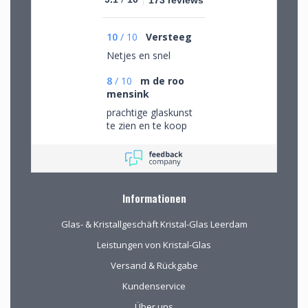
10
/
10
Versteeg
Netjes en snel
8
/
10
m de roo
mensink
prachtige glaskunst
te zien en te koop
Informationen
Glas- & Kristallgeschäft Kristal-Glas Leerdam
Leistungen von Kristal-Glas
Versand & Rückgabe
Kundenservice
Über uns