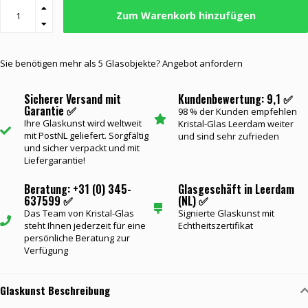
Zum Warenkorb hinzufügen
Sie benötigen mehr als 5 Glasobjekte? Angebot anfordern
Sicherer Versand mit
Kundenbewertung: 9,1 ✅
Garantie ✅
98 % der Kunden empfehlen
Ihre Glaskunst wird weltweit
Kristal-Glas Leerdam weiter
mit PostNL geliefert. Sorgfältig
und sind sehr zufrieden
und sicher verpackt und mit
Liefergarantie!
Beratung: +31 (0) 345-
Glasgeschäft in Leerdam
637599 ✅
(NL) ✅
Das Team von Kristal-Glas
Signierte Glaskunst mit
steht Ihnen jederzeit für eine
Echtheitszertifikat
persönliche Beratung zur
Verfügung
Glaskunst Beschreibung