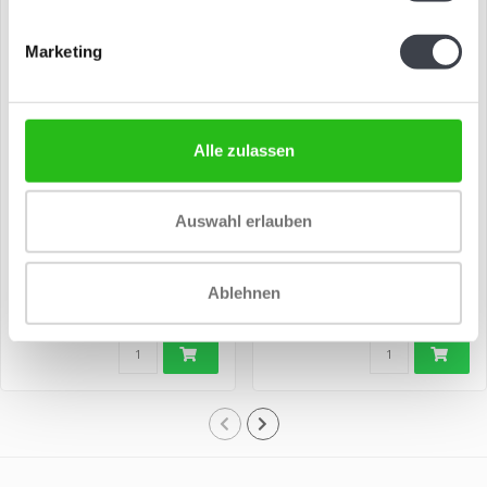
Marketing
Alle zulassen
„Balans” – Glaskunst &
Glaskunst & Bronze
Bronze
Auswahl erlauben
€2.250,00
€3.200,00
Wunderschön gestaltetes
Schönes stilisiertes Objekt
Ablehnen
Objekt aus reinem Glas,
aus reinem Glas und Bronze
Bronze und B..