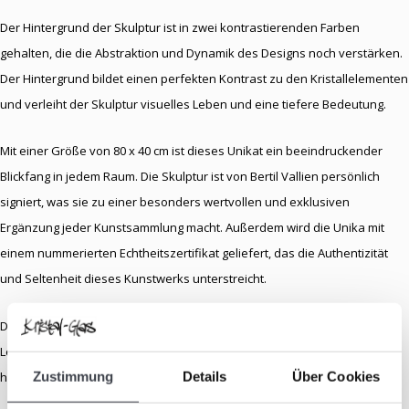
Der Hintergrund der Skulptur ist in zwei kontrastierenden Farben
gehalten, die die Abstraktion und Dynamik des Designs noch verstärken.
Der Hintergrund bildet einen perfekten Kontrast zu den Kristallelementen
und verleiht der Skulptur visuelles Leben und eine tiefere Bedeutung.
Mit einer Größe von 80 x 40 cm ist dieses Unikat ein beeindruckender
Blickfang in jedem Raum. Die Skulptur ist von Bertil Vallien persönlich
signiert, was sie zu einer besonders wertvollen und exklusiven
Ergänzung jeder Kunstsammlung macht. Außerdem wird die Unika mit
einem nummerierten Echtheitszertifikat geliefert, das die Authentizität
und Seltenheit dieses Kunstwerks unterstreicht.
Diese wunderschöne Unika ist derzeit in der Galerie von Kristal-Glas in
Leerdam ausgestellt, wo Kunstliebhaber und Sammler die Möglichkeit
Zustimmung
Details
Über Cookies
haben, die Magie von Valliens Werk in natura zu erleben.