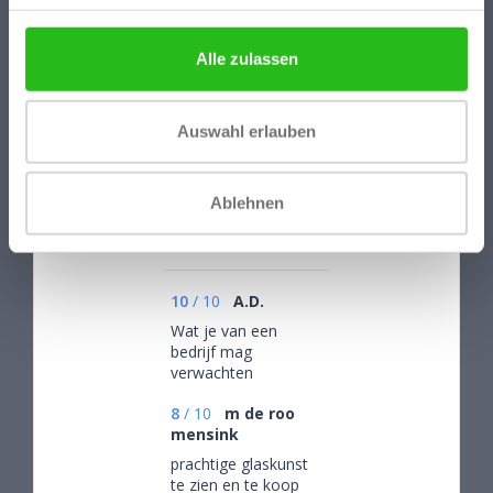
Alle zulassen
Bewertungen
Auswahl erlauben
Ablehnen
/
9.1
10
173 reviews
10
/
10
A.D.
Wat je van een
bedrijf mag
verwachten
8
/
10
m de roo
mensink
prachtige glaskunst
te zien en te koop