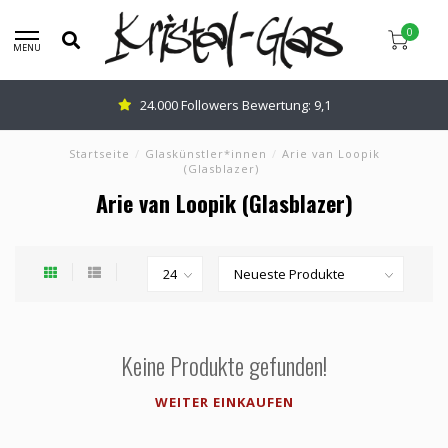
0
MENU
24.000 Followers Bewertung: 9,1
Startseite
/
Glaskünstler*innen
/
Arie van Loopik
(Glasblazer)
Arie van Loopik (Glasblazer)
Keine Produkte gefunden!
WEITER EINKAUFEN