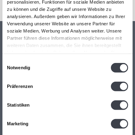
Abonnieren
personalisieren, Funktionen für soziale Medien anbieten
zu können und die Zugriffe auf unsere Website zu
analysieren. Außerdem geben wir Informationen zu Ihrer
Verwendung unserer Website an unsere Partner für
soziale Medien, Werbung und Analysen weiter. Unsere
Partner führen diese Informationen möglicherweise mit
Kristal-Glas Leerdam
weiteren Daten zusammen, die Sie ihnen bereitgestellt
Kristal-Glas ist der Online-Shop für Glaskunst und Kristall aus
haben oder die sie im Rahmen Ihrer Nutzung der Dienste
gesammelt haben.
Leerdam. Sie können uns auch in unserer Galerie in Leerdam
Einwilligungsauswahl
Notwendig
besuchen. Sie sind herzlich willkommen! Geöffnet Mittwoch bis
Freitag 13 - 17 Uhr Samstag 10 - 17 Uhr.
Präferenzen
Hoogstraat 45
4141 BB
Leerdam (NL)
Statistiken
+31(0)345-637599
Marketing
kristalglas@live.nl