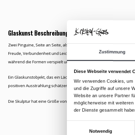
Glaskunst Beschreibung
Zwei Pinguine, Seite an Seite, als würden sie einen Moment innehalt
Zustimmung
Freude, Verbundenheit und Leichtigkeit aus. Das klare Kristall fängt d
während die Formen verspielt und vertraut wirken.
Diese Webseite verwendet 
Ein Glaskunstobjekt, das ein Lächeln hervorruft – warm, zugänglich und
Wir verwenden Cookies, um I
positiven Ausstrahlung schätzen.
und die Zugriffe auf unsere 
Website an unsere Partner fü
Die Skulptur hat eine Größe von ungefähr 11–12,5 cm.
möglicherweise mit weiteren
der Dienste gesammelt habe
Einwilligungsauswahl
Notwendig