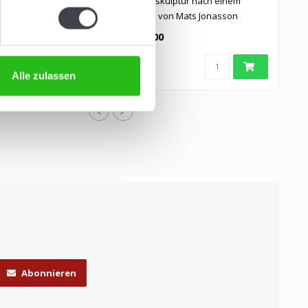
us Kristallglas, nach
Kristallskulptur nach einem
urf von Mats
Design von Mats Jonasson
€209,00
Alle zulassen
Abonnieren