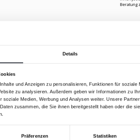
Beratung 
Ähnliche Ar
en, um ihn gemeinsam zu genießen. Es strahlt
Details
as Licht ein und lässt das Objekt sanft funkeln,
Cookies
 zeitlos. Ideal für alle, die Kunst mit Herz und einer
nhalte und Anzeigen zu personalisieren, Funktionen für soziale
Website zu analysieren. Außerdem geben wir Informationen zu I
r soziale Medien, Werbung und Analysen weiter. Unsere Partner
 Daten zusammen, die Sie ihnen bereitgestellt haben oder die s
n.
Mats Jona
Präferenzen
Statistiken