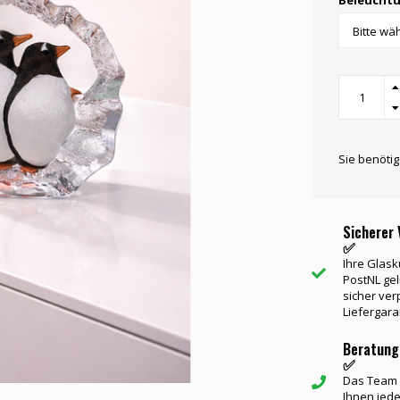
Beleuchtu
Sie benöti
Sicherer 
✅
Ihre Glask
PostNL gel
sicher ver
Liefergara
Beratung
✅
Das Team v
Ihnen jede