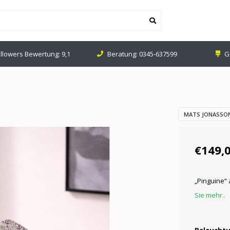
ollowers Bewertung: 9,1
Beratung:
0345-637599
G
MATS JONASSON
€149,
„Pinguine“ 
Sie mehr..