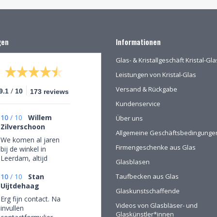
gen
Informationen
Glas- & Kristallgeschäft Kristal-G
Leistungen von Kristal-Glas
Versand & Rückgabe
/
9.1
10
173 reviews
Kundenservice
10
/
10
Willem
Über uns
Zilverschoon
Allgemeine Geschäftsbedingunge
We komen al jaren
Firmengeschenke aus Glas
bij de winkel in
Leerdam, altijd
Glasblasen
mooie objecten
waar we een aantal
10
/
10
Stan
Taufbecken aus Glas
van gekocht hebben.
Uijtdehaag
Glaskunstschaffende
Na onze verhuizing
Erg fijn contact. Na
naar Drenthe voor
Videos von Glasbläser- und
invullen
het eerst via de site
Glaskünstler*innen