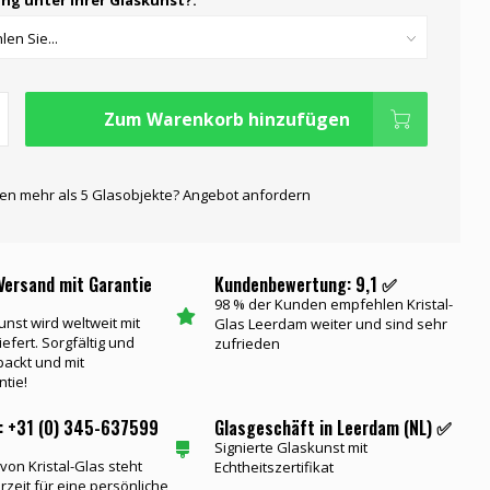
ng unter Ihrer Glaskunst?:
Zum Warenkorb hinzufügen
gen mehr als 5 Glasobjekte? Angebot anfordern
Versand mit Garantie
Kundenbewertung: 9,1 ✅
98 % der Kunden empfehlen Kristal-
unst wird weltweit mit
Glas Leerdam weiter und sind sehr
iefert. Sorgfältig und
zufrieden
packt und mit
ntie!
: +31 (0) 345-637599
Glasgeschäft in Leerdam (NL) ✅
Signierte Glaskunst mit
on Kristal-Glas steht
Echtheitszertifikat
rzeit für eine persönliche