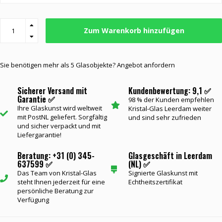
Zum Warenkorb hinzufügen
Sie benötigen mehr als 5 Glasobjekte? Angebot anfordern
Sicherer Versand mit
Kundenbewertung: 9,1 ✅
Garantie ✅
98 % der Kunden empfehlen
Ihre Glaskunst wird weltweit
Kristal-Glas Leerdam weiter
mit PostNL geliefert. Sorgfältig
und sind sehr zufrieden
und sicher verpackt und mit
Liefergarantie!
Beratung: +31 (0) 345-
Glasgeschäft in Leerdam
637599 ✅
(NL) ✅
Das Team von Kristal-Glas
Signierte Glaskunst mit
steht Ihnen jederzeit für eine
Echtheitszertifikat
persönliche Beratung zur
Verfügung