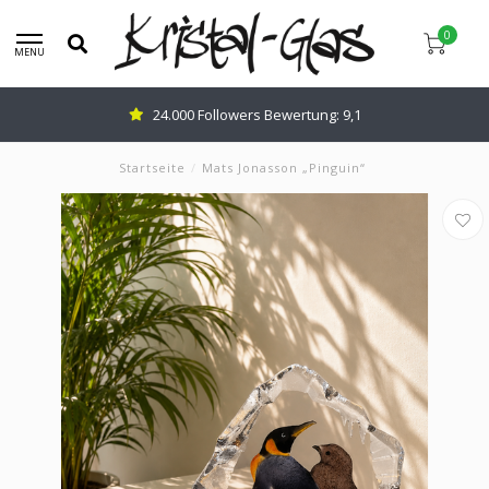
0
MENU
24.000 Followers Bewertung: 9,1
Startseite
/
Mats Jonasson „Pinguin“