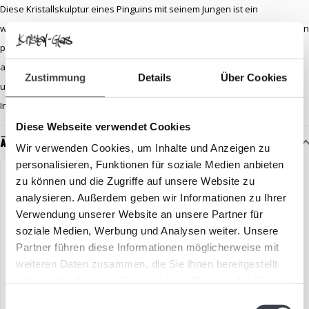
Diese Kristallskulptur eines Pinguins mit seinem Jungen ist ein
wunderschönes Symbol für Liebe, Fürsorge und Familienbande. Sie ist ein
perfektes Geschenk für alle, die Glaskunst lieben und sammeln und für
alle, die die Schönheit der Natur zu schätzen wissen. Ein einzigartiges
Zustimmung
Details
Über Cookies
und erlesenes Objekt, das garantiert Aufmerksamkeit erregt und Ihrem
Interieur eine warme und gefühlvolle Atmosphäre verleiht.
Diese Webseite verwendet Cookies
Ähnliche Artikel
Wir verwenden Cookies, um Inhalte und Anzeigen zu
personalisieren, Funktionen für soziale Medien anbieten
zu können und die Zugriffe auf unsere Website zu
analysieren. Außerdem geben wir Informationen zu Ihrer
Verwendung unserer Website an unsere Partner für
soziale Medien, Werbung und Analysen weiter. Unsere
Partner führen diese Informationen möglicherweise mit
weiteren Daten zusammen, die Sie ihnen bereitgestellt
haben oder die sie im Rahmen Ihrer Nutzung der Dienste
gesammelt haben.
Einwilligungsauswahl