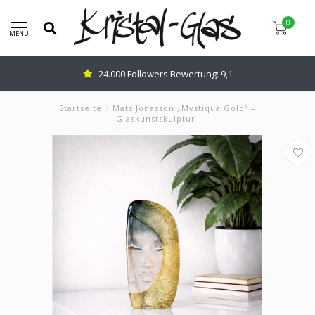
0
MENU
24.000 Followers Bewertung: 9,1
Startseite
/
Mats Jonasson „Mystiqua Gold“ –
Glaskunstskulptur