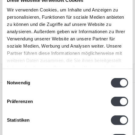
Diese Webseite verwendet Cookies
„Batseba Gold“
„Dual Face“ – Mats
Wir verwenden Cookies, um Inhalte und Anzeigen zu
Jonasson
personalisieren, Funktionen für soziale Medien anbieten
zu können und die Zugriffe auf unsere Website zu
Limitierte Auflage von Mats
„Dual Face“ ist ein
analysieren. Außerdem geben wir Informationen zu Ihrer
Jonasson
handgefertigtes
Glaskunstobjekt mit zwei
Verwendung unserer Website an unsere Partner für
€950,00
€249,00
Gesichtern in k..
soziale Medien, Werbung und Analysen weiter. Unsere
Partner führen diese Informationen möglicherweise mit
weiteren Daten zusammen, die Sie ihnen bereitgestellt
haben oder die sie im Rahmen Ihrer Nutzung der Dienste
gesammelt haben.
Einwilligungsauswahl
Notwendig
Präferenzen
Statistiken
Abonnieren Sie unseren Newsletter
Bleiben Sie auf dem Laufenden und erhalten Sie einen