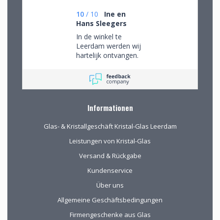
mooie objecten
waar we een aantal
10
/
10
Ine en
van gekocht hebben.
Hans Sleegers
Na onze verhuizing
In de winkel te
naar Drenthe voor
Leerdam werden wij
het eerst via de site
hartelijk ontvangen.
gekocht. De website
Wij mochten rustig
geeft prima
rondkijken om alle
informatie, de
aanwezige pracht te
verpakking voor
bewonderen en
verzending van het
mede op advies tot
kwetsbare glas is
Informationen
de juiste keuzes te
uitstekend!
komen. Omdat we
Glas- & Kristallgeschäft Kristal-Glas Leerdam
van ver kwamen
werd de aangeboden
Leistungen von Kristal-Glas
kop koffie zeer
Versand & Rückgabe
gewaardeerd.
Kundenservice
Über uns
Allgemeine Geschäftsbedingungen
Firmengeschenke aus Glas