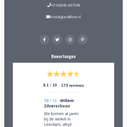
+31(0)345-637599
kristalglas@live.nl
Bewertungen
/
9.1
10
173 reviews
10
/
10
Willem
Zilverschoon
We komen al jaren
bij de winkel in
Leerdam, altijd