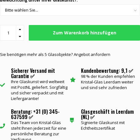
Beleuchtung unter Ihrer Glaskunst?:
Zum Warenkorb hinzufügen
Sie benötigen mehr als 5 Glasobjekte? Angebot anfordern
Sicherer Versand mit
Kundenbewertung: 9,1 ✅
Garantie ✅
98 % der Kunden empfehlen
Ihre Glaskunst wird weltweit
Kristal-Glas Leerdam weiter
mit PostNL geliefert. Sorgfältig
und sind sehr zufrieden
und sicher verpackt und mit
Liefergarantie!
Beratung: +31 (0) 345-
Glasgeschäft in Leerdam
637599 ✅
(NL) ✅
Das Team von Kristal-Glas
Signierte Glaskunst mit
steht Ihnen jederzeit für eine
Echtheitszertifikat
persönliche Beratung zur
Verfügung