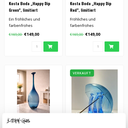
Kosta Boda „Happy Dip
Kosta Boda „Happy Dip
Green”, limitiert
Red”, limitiert
Ein fröhliches und
Fröhliches und
farbenfrohes
farbenfrohes
Kristallkunstwerk,
Kristallkunstwerk „Happy
€149,00
€149,00
€169,00
€169,00
entworfen von Kjell Engman
Dip Red”, entworfen vo..
f..
VERKAUFT
Kosta Boda „Fidji Ocean“
Kosta Boda Kjell Engman