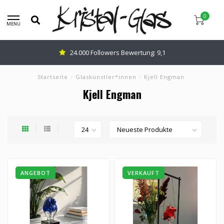
0
MENU
24.000 Followers Bewertung: 9,1
Startseite
/
Glaskünstler*innen
/
Kjell Engman
Kjell Engman
ANGEBOT
VERKAUFT