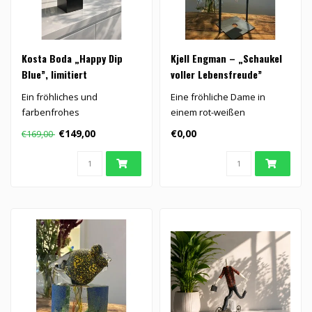
Kosta Boda „Happy Dip
Kjell Engman – „Schaukel
Blue”, limitiert
voller Lebensfreude”
Ein fröhliches und
Eine fröhliche Dame in
farbenfrohes
einem rot-weißen
Kristallkunstwerk,
Badeanzug schwebt
€149,00
€0,00
€169,00
entworfen von Kjell Engman
schwerelos durch die..
f..