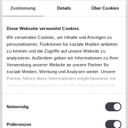
Unica
Zustimmung
Details
Über Cookies
„Fidji Ocean“ von Kosta
Schöne vierteilige Kosta
Boda – eine handgefertigte
Boda Unica von Kjell
fast 70 cm hohe Kristal..
Engman.
Diese Webseite verwendet Cookies
€1.150,00
€0,00
Wir verwenden Cookies, um Inhalte und Anzeigen zu
personalisieren, Funktionen für soziale Medien anbieten
zu können und die Zugriffe auf unsere Website zu
analysieren. Außerdem geben wir Informationen zu Ihrer
Verwendung unserer Website an unsere Partner für
soziale Medien, Werbung und Analysen weiter. Unsere
Partner führen diese Informationen möglicherweise mit
weiteren Daten zusammen, die Sie ihnen bereitgestellt
haben oder die sie im Rahmen Ihrer Nutzung der Dienste
gesammelt haben.
Einwilligungsauswahl
Notwendig
Kosta Boda „Happiness“
Kosta Boda „Happiness“
Präferenzen