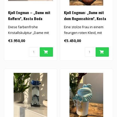
Kjell Engman – „Dame mit
Kjell Engman: „Dame mit
Koffern”, Kosta Boda
dem Regenschirm”, Kosta
Boda
Diese farbenfrohe
Eine stolze Frau in einem
Kristallskulptur „Dame mit
feurigen roten Kleid, mit
Koffern” von Kjell Engman
Regenschirm und
€3.950,00
€5.450,00
für ..
wallendem Ha..