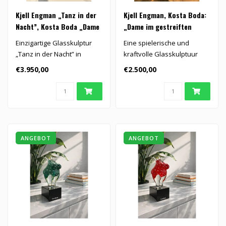
Kjell Engman „Tanz in der
Kjell Engman, Kosta Boda:
Nacht”, Kosta Boda „Dame
„Dame im gestreiften
in Tiefblau”
Badeanzug”
Einzigartige Glasskulptur
Eine spielerische und
„Tanz in der Nacht” in
kraftvolle Glasskulptuur
Tiefblau von Kjell Engman f..
von Kjell Engman: Die
€3.950,00
€2.500,00
„Dame im ..
ANGEBOT
ANGEBOT