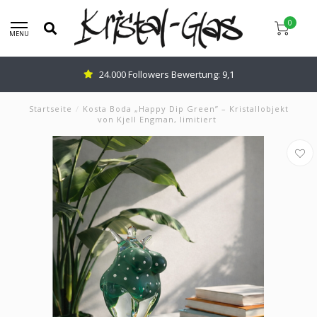
0
MENU
24.000 Followers Bewertung: 9,1
Startseite
/
Kosta Boda „Happy Dip Green” – Kristallobjekt
von Kjell Engman, limitiert