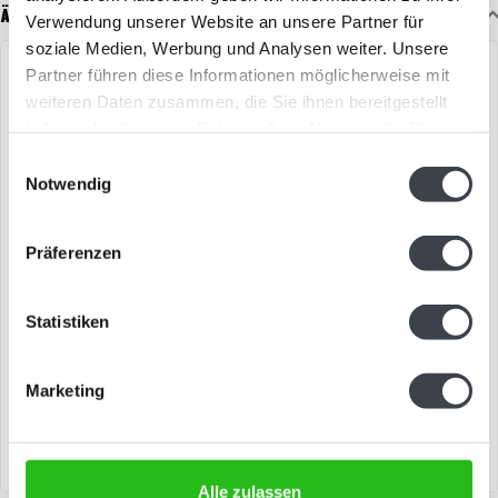
Ähnliche Artikel
Verwendung unserer Website an unsere Partner für
soziale Medien, Werbung und Analysen weiter. Unsere
Partner führen diese Informationen möglicherweise mit
weiteren Daten zusammen, die Sie ihnen bereitgestellt
haben oder die sie im Rahmen Ihrer Nutzung der Dienste
gesammelt haben.
Einwilligungsauswahl
Notwendig
Präferenzen
Kosta Boda „Happiness“
Kosta Boda „Happiness“
Statistiken
Fröhliche Dame aus
Kosta Boda „Happiness“ –
Kristallglas von Kjell Engman
fröhliche Dame aus
Marketing
Kristallglas von Kjell Engman..
€599,00
€599,00
Alle zulassen