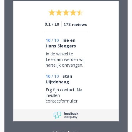
/
9.1
10
173 reviews
10
/
10
Ine en
Hans Sleegers
In de winkel te
Leerdam werden wij
hartelijk ontvangen.
Wij mochten rustig
rondkijken om alle
10
/
10
Stan
aanwezige pracht te
Uijtdehaag
bewonderen en
Erg fijn contact. Na
mede op advies tot
invullen
de juiste keuzes te
contactformulier
komen. Omdat we
gebeld en mijn
van ver kwamen
persoonlijke wensen
werd de aangeboden
besproken. Afspraak
kop koffie zeer
gemaakt om in de
gewaardeerd.
winkel de objecten te