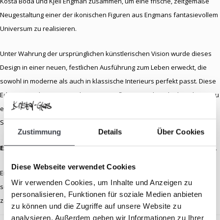
Kosta Boda und Kjell Engman zusammen, um eine frische, zeitgemäße
Neugestaltung einer der ikonischen Figuren aus Engmans fantasievollem
Universum zu realisieren.
Unter Wahrung der ursprünglichen künstlerischen Vision wurde dieses
Design in einer neuen, festlichen Ausführung zum Leben erweckt, die
sowohl in moderne als auch in klassische Interieurs perfekt passt. Diese
Edition ist Teil einer streng limitierten Auflage, was das Objekt nicht nur zu
einem optischen Blickfang macht, sondern auch zu einem wertvollen
Sammlerstück für Liebhaber*innen hochwertiger Glaskunst.
Zustimmung
Details
Über Cookies
Exklusiv bei Kristal-Glas Leerdam und nirgendwo sonst erhältlich.
Diese Webseite verwendet Cookies
Ein festliches Kunstwerk, das nicht nur Farbe in Ihr Interieur bringt,
Wir verwenden Cookies, um Inhalte und Anzeigen zu
sondern Ihnen auch jeden Tag aufs Neue ein Lächeln ins Gesicht
personalisieren, Funktionen für soziale Medien anbieten
zaubert.
zu können und die Zugriffe auf unsere Website zu
analysieren. Außerdem geben wir Informationen zu Ihrer