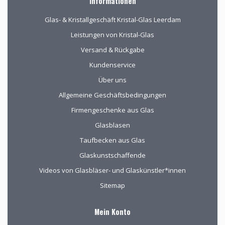
Informationen
bekijken en de
mogelijkheden
Glas- & Kristallgeschäft Kristal-Glas Leerdam
(uitgebreid graveren)
vorm te geven.
Leistungen von Kristal-Glas
Versand & Rückgabe
Kundenservice
Über uns
Allgemeine Geschäftsbedingungen
Firmengeschenke aus Glas
Glasblasen
Taufbecken aus Glas
Glaskunstschaffende
Videos von Glasbläser- und Glaskünstler*innen
Sitemap
Mein Konto