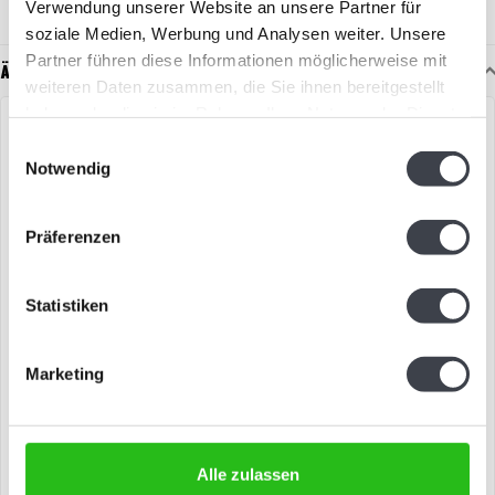
Verwendung unserer Website an unsere Partner für
soziale Medien, Werbung und Analysen weiter. Unsere
Partner führen diese Informationen möglicherweise mit
Ähnliche Artikel
weiteren Daten zusammen, die Sie ihnen bereitgestellt
haben oder die sie im Rahmen Ihrer Nutzung der Dienste
gesammelt haben.
Einwilligungsauswahl
Notwendig
Präferenzen
Statistiken
Kosta Boda „Happiness“
Kosta Boda „Happiness“
Marketing
Fröhliche Dame aus
Kosta Boda „Happiness“ –
Kristallglas von Kjell Engman
fröhliche Dame aus
Kristallglas von Kjell Engman..
€599,00
€599,00
Alle zulassen