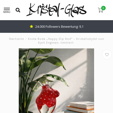
0
MENU
24.000 Followers Bewertung: 9,1
Startseite
/
Kosta Boda „Happy Dip Red” – Kristallobjekt von
Kjell Engman, limitiert