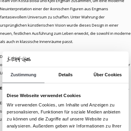
Team von Kosta Boda und Kjell Engman zusammen, um eine moderne
Neuinterpretation einer der ikonischen Figuren aus Engmans
fantasievollem Universum zu schaffen. Unter Wahrung der
ursprünglichen künstlerischen Vision wurde dieses Design in einer
neuen, festlichen Ausführung zum Leben erweckt, die sowohl in moderne
als auch in klassische Innenräume passt.
Diese Auflage ist streng limitiert, wodurch das Objekt nicht nur zu einem
optischen Blickfang, sondern auch zu einem wertvollen Sammlerstück für
Liebhaber*innen hochwertiger Glaskunst wird.
Zustimmung
Details
Über Cookies
Exklusiv bei Kristal-Glas Leerdam und nirgendwo sonst erhältlich.
Diese Webseite verwendet Cookies
Ein festliches Kunstwerk, das nicht nur Farbe in Ihr Interieur bringt,
Wir verwenden Cookies, um Inhalte und Anzeigen zu
sondern Ihnen auch jeden Tag aufs Neue ein Lächeln ins Gesicht
personalisieren, Funktionen für soziale Medien anbieten
zu können und die Zugriffe auf unsere Website zu
zaubert.
analysieren. Außerdem geben wir Informationen zu Ihrer