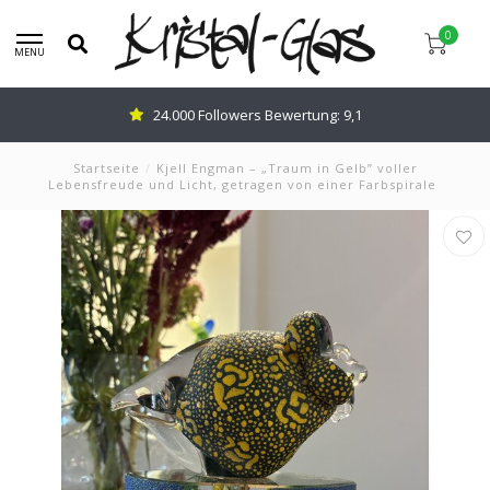
0
MENU
24.000 Followers Bewertung: 9,1
Startseite
/
Kjell Engman – „Traum in Gelb” voller
Lebensfreude und Licht, getragen von einer Farbspirale