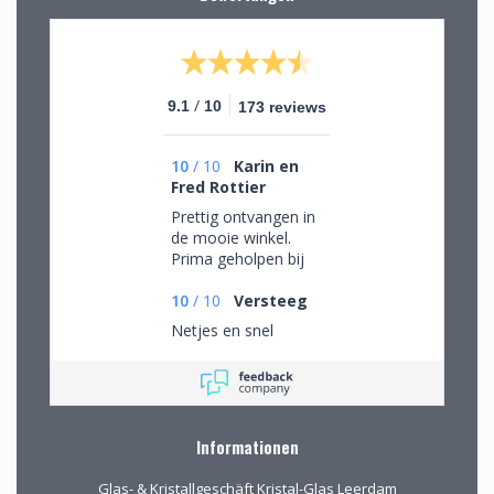
/
9.1
10
173 reviews
10
/
10
Karin en
Fred Rottier
Prettig ontvangen in
de mooie winkel.
Prima geholpen bij
het uitzoeken van
schitterend glaswerk
10
/
10
Versteeg
Netjes en snel
Informationen
Glas- & Kristallgeschäft Kristal-Glas Leerdam