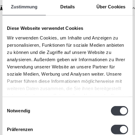
Zustimmung
Details
Über Cookies
Ähnliche Artikel
ANGEBOT
Diese Webseite verwendet Cookies
Wir verwenden Cookies, um Inhalte und Anzeigen zu
personalisieren, Funktionen für soziale Medien anbieten
zu können und die Zugriffe auf unsere Website zu
analysieren. Außerdem geben wir Informationen zu Ihrer
Verwendung unserer Website an unsere Partner für
soziale Medien, Werbung und Analysen weiter. Unsere
Partner führen diese Informationen möglicherweise mit
Kosta Boda „Happy Dip
Kjell Engman, Kosta Boda:
weiteren Daten zusammen, die Sie ihnen bereitgestellt
Red”, limitiert
„Dame im gestreiften
Badeanzug”
haben oder die sie im Rahmen Ihrer Nutzung der Dienste
Fröhliches und farbenfrohes
Eine spielerische und
gesammelt haben.
Einwilligungsauswahl
Kristallkunstwerk „Happy Dip
kraftvolle Glasskulptuur von
Notwendig
Red”, entworfen vo..
Kjell Engman: Die „Dame im ..
€149,00
€2.500,00
€169,00
Präferenzen