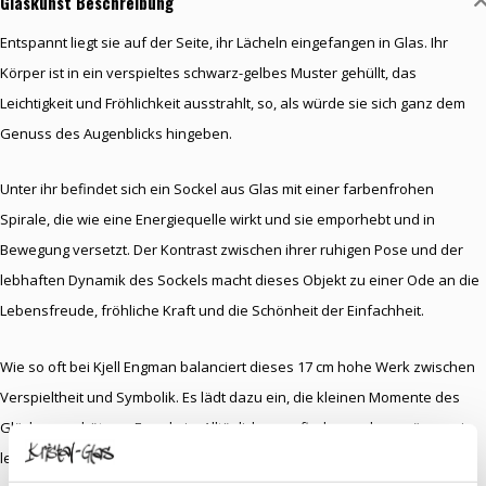
Glaskunst Beschreibung
Entspannt liegt sie auf der Seite, ihr Lächeln eingefangen in Glas. Ihr
Körper ist in ein verspieltes schwarz-gelbes Muster gehüllt, das
Leichtigkeit und Fröhlichkeit ausstrahlt, so, als würde sie sich ganz dem
Genuss des Augenblicks hingeben.
Unter ihr befindet sich ein Sockel aus Glas mit einer farbenfrohen
Spirale, die wie eine Energiequelle wirkt und sie emporhebt und in
Bewegung versetzt. Der Kontrast zwischen ihrer ruhigen Pose und der
lebhaften Dynamik des Sockels macht dieses Objekt zu einer Ode an die
Lebensfreude, fröhliche Kraft und die Schönheit der Einfachheit.
Wie so oft bei Kjell Engman balanciert dieses 17 cm hohe Werk zwischen
Verspieltheit und Symbolik. Es lädt dazu ein, die kleinen Momente des
Glücks zu schätzen, Freude im Alltäglichen zu finden und zu spüren, wie
leicht das Leben sein kann.