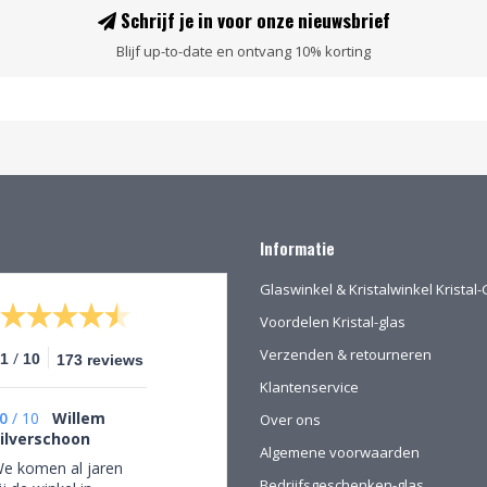
Schrijf je in voor onze nieuwsbrief
Blijf up-to-date en ontvang 10% korting
Informatie
Glaswinkel & Kristalwinkel Krista
Voordelen Kristal-glas
Verzenden & retourneren
/
.1
10
173 reviews
Klantenservice
0
/
10
Willem
Over ons
ilverschoon
Algemene voorwaarden
e komen al jaren
Bedrijfsgeschenken-glas