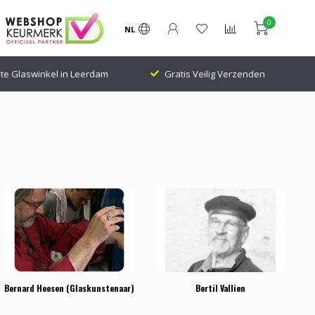
0
NL
te Glaswinkel in Leerdam
Gratis Veilig Verzenden
Bernard Heesen (Glaskunstenaar)
Bertil Vallien