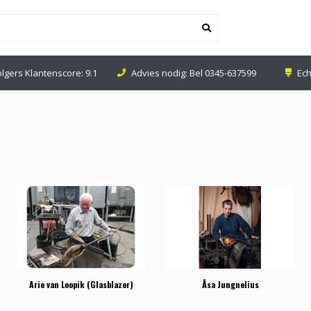
olgers Klantenscore: 9.1
Advies nodig: Bel
0345-637599
Ech
Arie van Loopik (Glasblazer)
Åsa Jungnelius