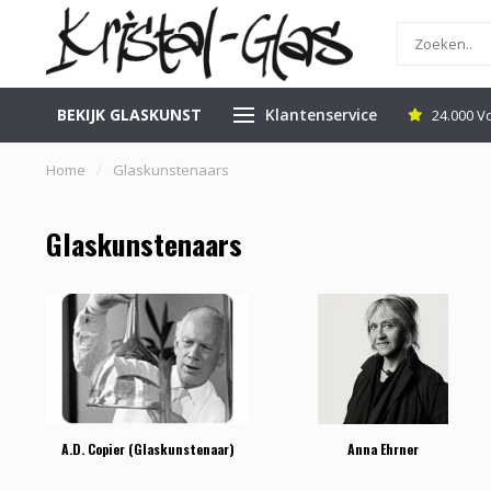
BEKIJK GLASKUNST
Klantenservice
inkel in Leerdam
Gratis Veilig Verzenden
24.000 V
Home
/
Glaskunstenaars
Glaskunstenaars
A.D. Copier (Glaskunstenaar)
Anna Ehrner