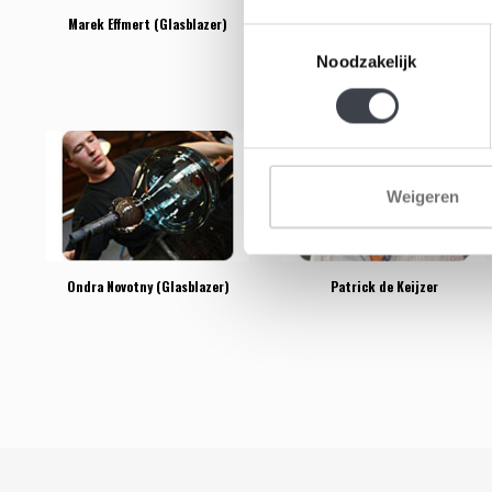
Marek Effmert (Glasblazer)
Marinke v Zandwijk
Toestemmingsselectie
(Glaskunstenaar)
Noodzakelijk
Weigeren
Ondra Novotny (Glasblazer)
Patrick de Keijzer