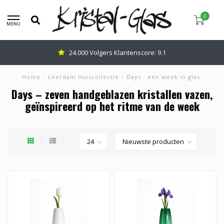
0
MENU
24.000 Volgers Klantenscore: 9.1
Home
/
Leerdam Huiscollectie
/
Days - een week in glas
Days – zeven handgeblazen kristallen vazen,
geïnspireerd op het ritme van de week