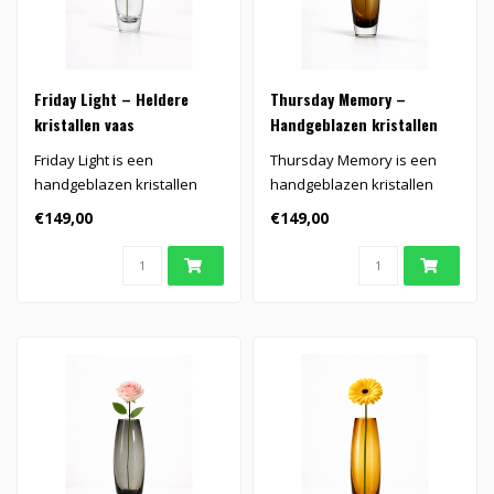
Friday Light – Heldere
Thursday Memory –
kristallen vaas
Handgeblazen kristallen
vaas
Friday Light is een
Thursday Memory is een
handgeblazen kristallen
handgeblazen kristallen
vaas in helder transparant
vaas in warm bruin. De
€149,00
€149,00
glas. De ..
slanke vor..