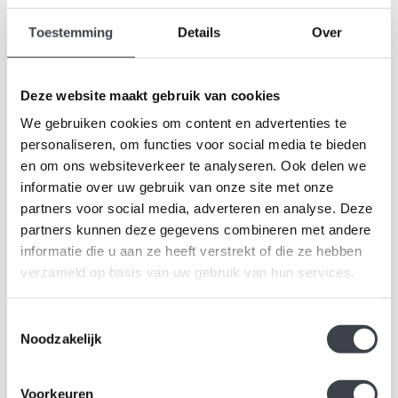
Toestemming
Details
Over
Deze website maakt gebruik van cookies
We gebruiken cookies om content en advertenties te
personaliseren, om functies voor social media te bieden
De collectie
Days
bestaat uit zeven handgeblazen kristallen vazen,
en om ons websiteverkeer te analyseren. Ook delen we
geïnspireerd op het ritme van de week. Iedere dag heeft een eigen
informatie over uw gebruik van onze site met onze
karakter en een subtiele kleur, terwijl de vorm bewust rustig en
partners voor social media, adverteren en analyse. Deze
tijdloos is gehouden. Zo ontstaat een serie kristallen vazen die
partners kunnen deze gegevens combineren met andere
samen één harmonieus geheel vormen.
informatie die u aan ze heeft verstrekt of die ze hebben
verzameld op basis van uw gebruik van hun services.
Elke handgeblazen kristallen vaas wordt vervaardigd uit
hoogwaardig kristalglas. Door het ambachtelijke proces is geen
Toestemmingsselectie
Noodzakelijk
enkel exemplaar volledig identiek. Kleine variaties in kleur en
nuance onderstrepen het vakmanschap en geven iedere vaas een
eigen uitstraling. Wie op zoek is naar een design vaas met een
Voorkeuren