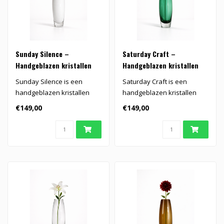
Sunday Silence –
Saturday Craft –
Handgeblazen kristallen
Handgeblazen kristallen
vaas
vaas
Sunday Silence is een
Saturday Craft is een
handgeblazen kristallen
handgeblazen kristallen
vaas in zacht wit. De slanke
vaas in diep groen. De
€149,00
€149,00
vorm ..
slanke vorm..