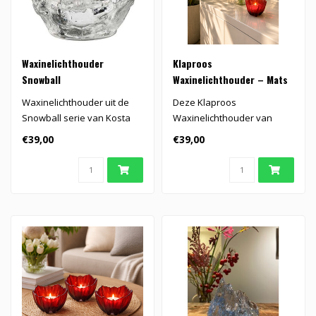
Waxinelichthouder
Klaproos
Snowball
Waxinelichthouder – Mats
Jonasson
Waxinelichthouder uit de
Deze Klaproos
Snowball serie van Kosta
Waxinelichthouder van
Boda.
Mats Jonasson combineert
€39,00
€39,00
sfeervol kaarslicht..