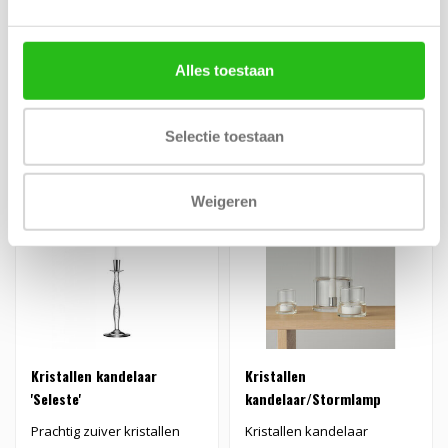
Breng warmte en sfeer in
Kristallen
huis met Happy, de
waxinelichthouders Discus
kleurrijke set van drie
€69,00
€59,00
handgemaakte..
Alles toestaan
Selectie toestaan
Weigeren
Kristallen kandelaar
Kristallen
'Seleste'
kandelaar/Stormlamp
Prachtig zuiver kristallen
Kristallen kandelaar