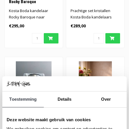
Rocky Baroque
Kosta Boda kandelaar
Prachtige set kristallen
Rocky Baroque naar
Kosta Boda kandelaars
ontwerp van Hanna
€295,00
€289,00
Hansdotter..
Toestemming
Details
Over
Exclusief van Göran Wärff
Anemoon
Deze website maakt gebruik van cookies
waxinelichthouder
We gebruiken cookies om content en advertenties te