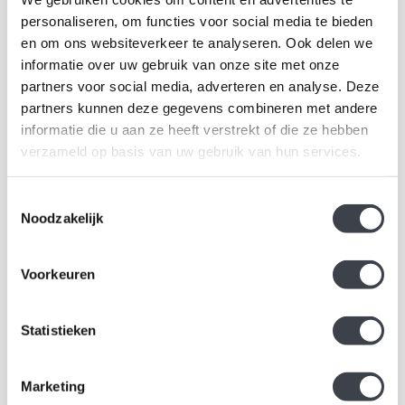
Exclusieve
Prachtige kristallen
personaliseren, om functies voor social media te bieden
waxinelichthouder van het
waxinelichthouder
en om ons websiteverkeer te analyseren. Ook delen we
zuiverste kristal.
'Anemoon' ontworpen door
€39,00
€39,00
informatie over uw gebruik van onze site met onze
Mats Jonasson ui..
partners voor social media, adverteren en analyse. Deze
partners kunnen deze gegevens combineren met andere
informatie die u aan ze heeft verstrekt of die ze hebben
verzameld op basis van uw gebruik van hun services.
Toestemmingsselectie
Noodzakelijk
Voorkeuren
Statistieken
Happy – Set van 3
Waxinelichthouder 'Discus'
Handgemaakte Kosta Boda
Marketing
Theelichthouders