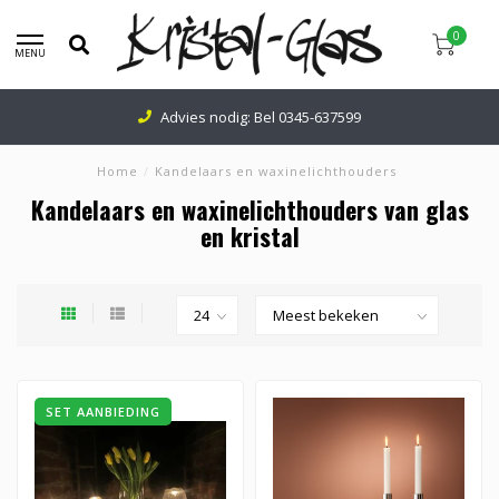
0
MENU
Advies nodig: Bel
0345-637599
Home
/
Kandelaars en waxinelichthouders
Kandelaars en waxinelichthouders van glas
en kristal
SET AANBIEDING