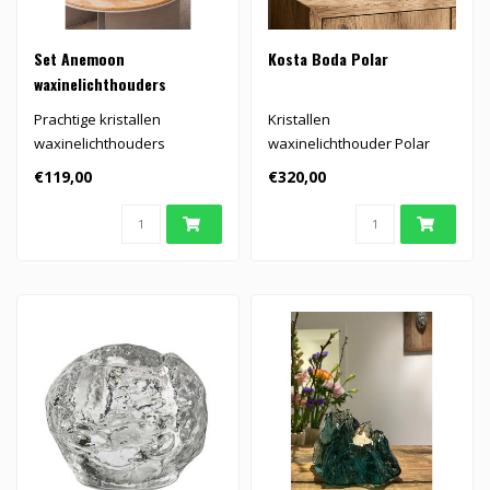
Set Anemoon
Kosta Boda Polar
waxinelichthouders
Prachtige kristallen
Kristallen
waxinelichthouders
waxinelichthouder Polar
'Anemoon' ontworpen door
exclusief van Kosta Boda
€119,00
€320,00
Mats Jonasson u..