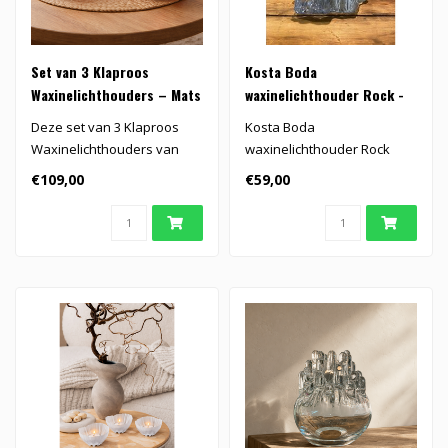
Set van 3 Klaproos
Kosta Boda
Waxinelichthouders – Mats
waxinelichthouder Rock -
Jonasson
blauw
Deze set van 3 Klaproos
Kosta Boda
Waxinelichthouders van
waxinelichthouder Rock
Mats Jonasson brengt
gemaakt van het mooiste
€109,00
€59,00
warmte, sfee..
kristal..