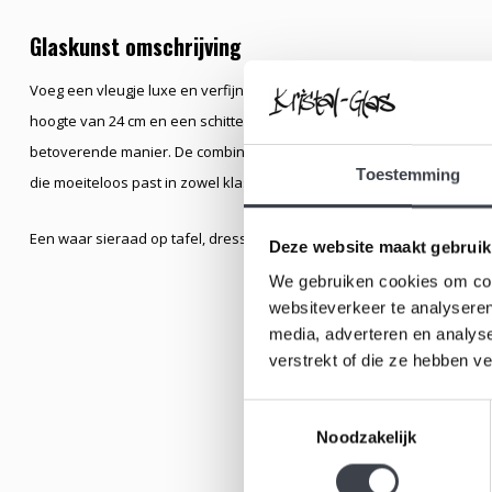
Glaskunst omschrijving
Voeg een vleugje luxe en verfijning toe aan uw interieur met deze el
hoogte van 24 cm en een schitterende afwerking vol geslepen facett
betoverende manier. De combinatie van helder kristal met grijs-zwarte
Toestemming
die moeiteloos past in zowel klassieke als eigentijdse woonstijlen.
Een waar sieraad op tafel, dressoir of bij een feestelijk diner. De g
Deze website maakt gebruik
We gebruiken cookies om cont
websiteverkeer te analyseren
media, adverteren en analys
verstrekt of die ze hebben v
Toestemmingsselectie
Noodzakelijk