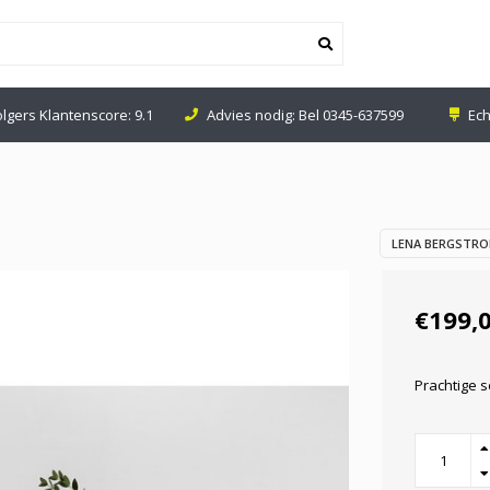
olgers Klantenscore: 9.1
Advies nodig: Bel
0345-637599
Ech
LENA BERGSTR
€199,
Prachtige s