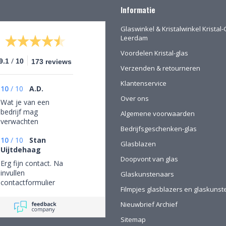
Informatie
Glaswinkel & Kristalwinkel Kristal-
Leerdam
Voordelen Kristal-glas
/
9.1
10
173 reviews
Verzenden & retourneren
Klantenservice
10
/
10
A.D.
Over ons
Wat je van een
bedrijf mag
Algemene voorwaarden
verwachten
Bedrijfsgeschenken-glas
10
/
10
Stan
Glasblazen
Uijtdehaag
Doopvont van glas
Erg fijn contact. Na
invullen
Glaskunstenaars
contactformulier
Filmpjes glasblazers en glaskuns
gebeld en mijn
persoonlijke wensen
Nieuwbrief Archief
besproken. Afspraak
Sitemap
gemaakt om in de