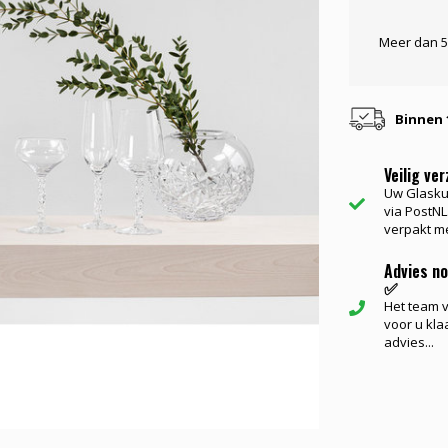
Meer dan 5
Binnen 
Veilig ve
Uw Glasku
via PostNL.
verpakt me
Advies n
✅
Het team va
voor u kla
advies...