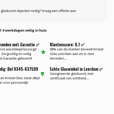
 glaskunst objecten nodig? Vraag een offerte aan
1-3 werkdagen veilig in huis
rzonden met Garantie ✅
Klantenscore: 9.1 ✅
nst wereldwijd bezorgd
98% van de klanten beveelt Kristal-
 Zorgvuldig en veilig
Glas Leerdam aan en is zeer
t Garantie geleverd!
tevreden....
odig: Bel 0345-637599
Echte Glaswinkel in Leerdam ✅
Gesigneerde glaskunst, met
n Kristal-Glas staat altijd
certificaat van echtheid....
ar voor persoonlijk