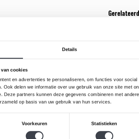
Gerelateerd
egante set kristallen kandelaars
‘Karat’
. Met een
en, vangen deze kandelaars het licht op een
 accenten geeft een moderne, stijlvolle uitstraling
Details
enoemde prijs is voor een set van twee kandelaars.
 van cookies
ent en advertenties te personaliseren, om functies voor social
. Ook delen we informatie over uw gebruik van onze site met on
e. Deze partners kunnen deze gegevens combineren met andere i
Kandelaar
erzameld op basis van uw gebruik van hun services.
Prachtige s
Voorkeuren
Statistieken
kandelaar
€249,00