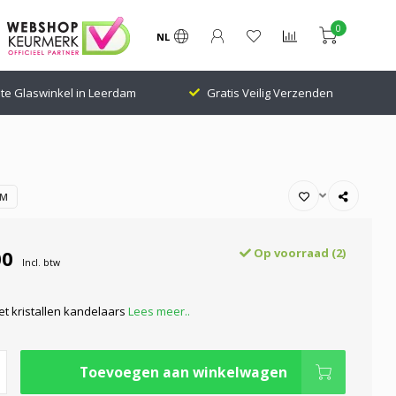
0
NL
te Glaswinkel in Leerdam
Gratis Veilig Verzenden
OM
00
Op voorraad (2)
Incl. btw
et kristallen kandelaars
Lees meer..
Toevoegen aan winkelwagen