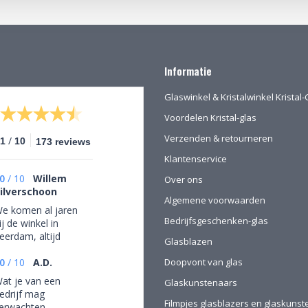
Informatie
Glaswinkel & Kristalwinkel Krista
Voordelen Kristal-glas
Verzenden & retourneren
/
.1
10
173 reviews
Klantenservice
0
/
10
Willem
Over ons
ilverschoon
Algemene voorwaarden
e komen al jaren
Bedrijfsgeschenken-glas
ij de winkel in
eerdam, altijd
Glasblazen
ooie objecten
aar we een aantal
0
/
10
A.D.
Doopvont van glas
an gekocht hebben.
at je van een
Glaskunstenaars
a onze verhuizing
edrijf mag
aar Drenthe voor
Filmpjes glasblazers en glaskuns
erwachten