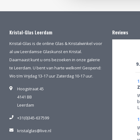
Kristal-Glas Leerdam
Reviews
Kristal-Glas is de online Glas & Kristalwinkel voor
al uw Leerdamse Glaskunst en Kristal.
Daarnaast kunt u ons bezoeken in onze galerie
9
te Leerdam. U bent van harte welkom! Geopend:
Wo t/m Vrijdag 13-17 uur Zaterdag 10-17 uur.
1
Z
Hoogstraat 45
W
4141 BB
b
Leerdam
L
m
+31(0)345-637599
w
1
v
W
kristalglas@live.nl
N
b
n
v