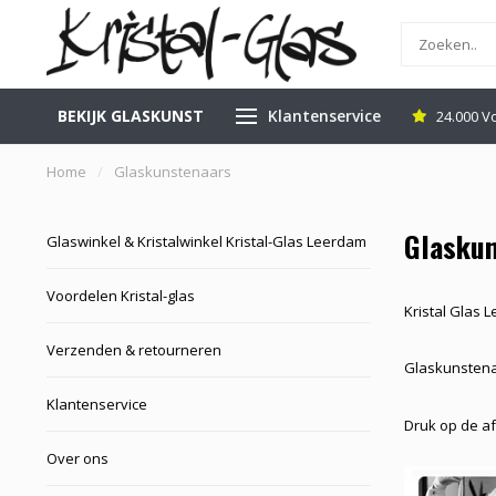
BEKIJK GLASKUNST
Klantenservice
inkel in Leerdam
Gratis Veilig Verzenden
24.000 V
Home
/
Glaskunstenaars
Glasku
Glaswinkel & Kristalwinkel Kristal-Glas Leerdam
Voordelen Kristal-glas
Kristal Glas 
Verzenden & retourneren
Glaskunstena
Klantenservice
Druk op de af
Over ons