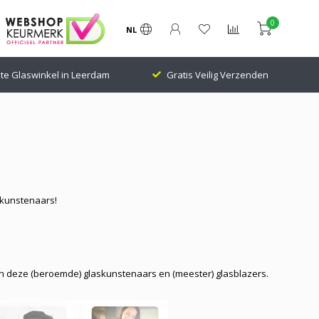
0
NL
te Glaswinkel in Leerdam
Gratis Veilig Verzenden
skunstenaars!
van deze (beroemde) glaskunstenaars en (meester) glasblazers.