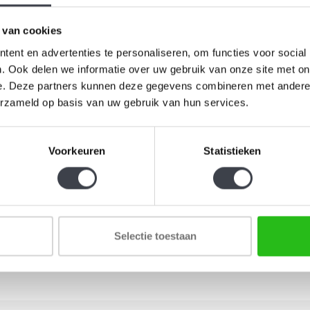
 van cookies
ent en advertenties te personaliseren, om functies voor social
. Ook delen we informatie over uw gebruik van onze site met on
e. Deze partners kunnen deze gegevens combineren met andere i
erzameld op basis van uw gebruik van hun services.
Voorkeuren
Statistieken
Schrijf je in voor onze nieuwsbrief
Selectie toestaan
Blijf up-to-date en ontvang 10% korting