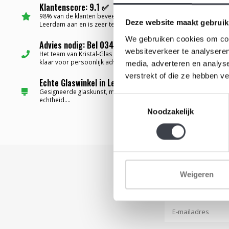
Klantenscore: 9.1 ✅
98% van de klanten beveelt Kristal-Glas
Deze website maakt gebruik
Leerdam aan en is zeer tevreden....
We gebruiken cookies om cont
Advies nodig: Bel 0345-637599 ✅
websiteverkeer te analyseren
Het team van Kristal-Glas staat altijd voor u
klaar voor persoonlijk advies...
media, adverteren en analys
verstrekt of die ze hebben v
Echte Glaswinkel in Leerdam ✅
Gesigneerde glaskunst, met certificaat van
Toestemmingsselectie
echtheid....
Noodzakelijk
Weigeren