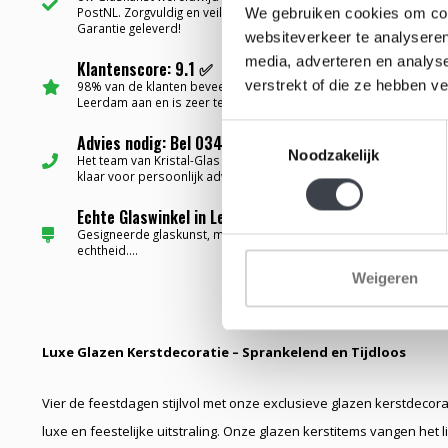
PostNL. Zorgvuldig en veilig verpakt met
We gebruiken cookies om cont
Garantie geleverd!
websiteverkeer te analyseren
media, adverteren en analys
Klantenscore: 9.1 ✅
verstrekt of die ze hebben v
98% van de klanten beveelt Kristal-Glas
Leerdam aan en is zeer tevreden....
Toestemmingsselectie
Advies nodig: Bel 0345-637599 ✅
Noodzakelijk
Het team van Kristal-Glas staat altijd voor u
klaar voor persoonlijk advies...
Echte Glaswinkel in Leerdam ✅
Gesigneerde glaskunst, met certificaat van
echtheid....
Weigeren
Luxe Glazen Kerstdecoratie – Sprankelend en Tijdloos
Vier de feestdagen stijlvol met onze exclusieve glazen kerstdecor
luxe en feestelijke uitstraling. Onze glazen kerstitems vangen het