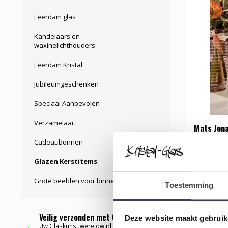
Leerdam glas
Kandelaars en
waxinelichthouders
Leerdam Kristal
Jubileumgeschenken
Speciaal Aanbevolen
Verzamelaar
Mats Jona
Cadeaubonnen
Prachtig kr
Glazen Kerstitems
ontwerp va
Grote beelden voor binnen
€199,00
Toestemming
Veilig verzonden met Garantie ✅
Deze website maakt gebruik
Uw Glaskunst wereldwijd bezorgd via