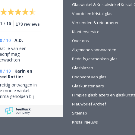
Glaswinkel & Kristalwinkel Krista
Voordelen Kristal-glas
Verzenden & retourneren
/
.1
10
173 reviews
Klantenservice
0
/
10
A.D.
Over ons
at je van een
Algemene voorwaarden
edrijf mag
Bedrijfsgeschenken-glas
erwachten
Glasblazen
0
/
10
Karin en
red Rottier
Doopvont van glas
rettig ontvangen in
Glaskunstenaars
e mooie winkel.
Filmpjes glasblazers en glaskuns
rima geholpen bij
et uitzoeken van
Nieuwbrief Archief
chitterend glaswerk
Sitemap
Kristal Nieuws