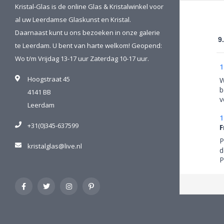
Kristal-Glas is de online Glas & Kristalwinkel voor
al uw Leerdamse Glaskunst en Kristal.
Daarnaast kunt u ons bezoeken in onze galerie
9
te Leerdam. U bent van harte welkom! Geopend:
Wo t/m Vrijdag 13-17 uur Zaterdag 10-17 uur.
1
Hoogstraat 45
W
b
4141 BB
v
Leerdam
1
+31(0)345-637599
F
P
kristalglas@live.nl
d
P
h
s