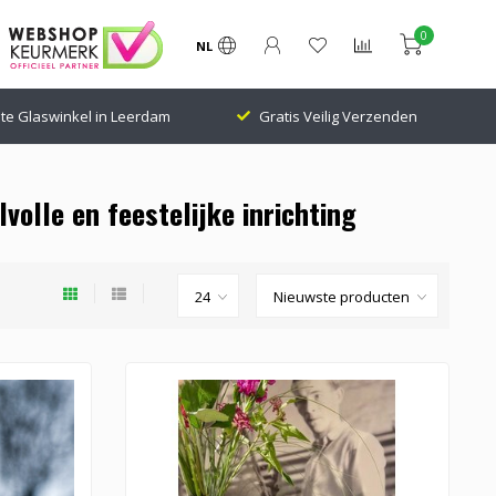
0
NL
te Glaswinkel in Leerdam
Gratis Veilig Verzenden
volle en feestelijke inrichting