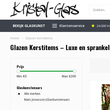
BEKIJK GLASKUNST
Klantenservice
inkel in Leerdam
Gratis Veilig Verzenden
24.000 V
Home
/
Glazen Kerstitems
Glazen Kerstitems – Luxe en sprankele
Prijs
Min: €
0
Max: €
200
Glaskunstenaars
Alle merken
Mats Jonasson (Glaskunstenaar)