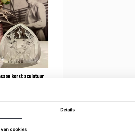
sson kerst sculptuur
istallen kersttafereel naar
n Mats Jonasson..
Details
 van cookies