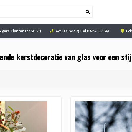
olgers Klantenscore: 9.1
Advies nodig: Bel
0345-637599
Ech
nde kerstdecoratie van glas voor een stijl