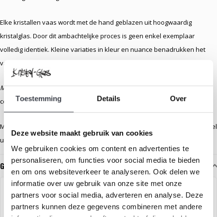
Elke kristallen vaas wordt met de hand geblazen uit hoogwaardig
kristalglas. Door dit ambachtelijke proces is geen enkel exemplaar
volledig identiek. Kleine variaties in kleur en nuance benadrukken het
vakmanschap en maken iedere vaas uniek.
Monday Blue
is afzonderlijk verkrijgbaar en maakt deel uit van de
Toestemming
Details
Over
collectie
Days – een week in glas
.
Monday Blue wordt geleverd in een houten presentatiekist en maakt deel
Deze website maakt gebruik van cookies
uit van de collectie Days – een week in glas.
We gebruiken cookies om content en advertenties te
personaliseren, om functies voor social media te bieden
Gerelateerde glaskunst
en om ons websiteverkeer te analyseren. Ook delen we
informatie over uw gebruik van onze site met onze
partners voor social media, adverteren en analyse. Deze
partners kunnen deze gegevens combineren met andere