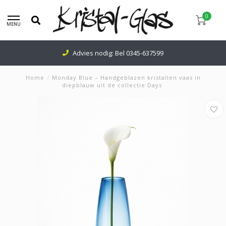
0
MENU
Advies nodig: Bel
0345-637599
Home
/
Monday Blue – Handgeblazen kristallen vaas in
diepblauw uit de collectie Days