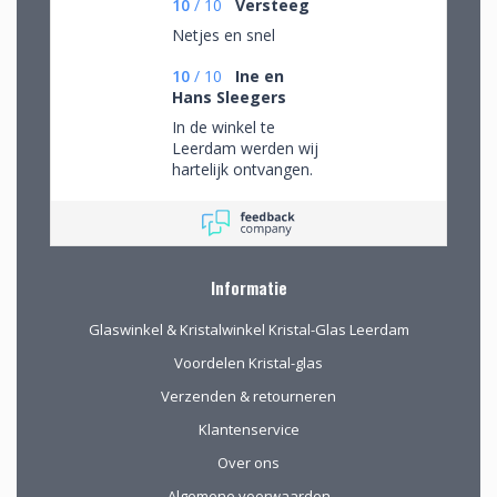
10
/
10
Versteeg
Netjes en snel
10
/
10
Ine en
Hans Sleegers
In de winkel te
Leerdam werden wij
hartelijk ontvangen.
Wij mochten rustig
rondkijken om alle
aanwezige pracht te
bewonderen en
mede op advies tot
Informatie
de juiste keuzes te
komen. Omdat we
Glaswinkel & Kristalwinkel Kristal-Glas Leerdam
van ver kwamen
werd de aangeboden
Voordelen Kristal-glas
kop koffie zeer
Verzenden & retourneren
gewaardeerd.
Klantenservice
Over ons
Algemene voorwaarden