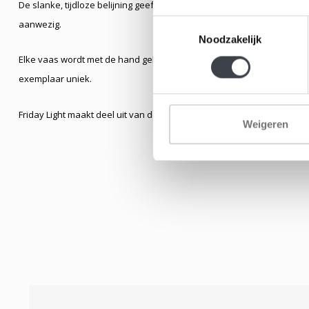
De slanke, tijdloze belijning geeft het ontwerp een rustige aanwezighei
Toestemmingsselectie
aanwezig.
Noodzakelijk
Elke vaas wordt met de hand geblazen uit hoogwaardig kristalglas. Kl
exemplaar uniek.
Friday Light maakt deel uit van de collectie
Days – een week in glas
e
Weigeren