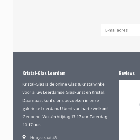
Kristal-Glas Leerdam
Reviews
Kristal-Glas is de online Glas & Kristalwinkel
voor al uw Leerdamse Glaskunst en Kristal.
Daarnaast kunt u ons bezoeken in onze
galerie te Leerdam. U bent van harte welkom!
Geopend: Wo t/m Vrijdag 13-17 uur Zaterdag
10-17 uur.
Hoogstraat 45