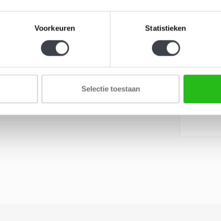
d in het interieur. Niet nadrukkelijk, maar verfijnd
Voorkeuren
Statistieken
eine variaties in nuance en reflectie maken ieder
Monday Bl
kristallen
Monday Blu
n wordt geleverd in een houten presentatiekist.
handgeblaz
Selectie toestaan
diepblauw, 
€149,00