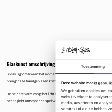
Glaskunst omschrijving
Toestemming
Friday Light markeert het moment waarop de week opent naar ruimte
brengt deze handgeblazen kristallen vaas rust en transparantie.
Deze website maakt gebruik
We gebruiken cookies om cont
De heldere vorm vangt het licht op een subtiele manier en laat elke r
websiteverkeer te analyseren
het daglicht ontstaat een spel van schaduw en glans, waardoor de vaa
media, adverteren en analys
verstrekt of die ze hebben v