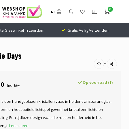
0
NL
te Glaswinkel in Leerdam
Gratis Veilig Verzenden
tie Days
00
Op voorraad (1)
Incl. btw
t is een handgeblazen kristallen vaas in helder transparant glas.
orm en het subtiele lichtspel geven het kristal een lichte en
aling. Een tijdloze design vaas die rust en helderheid in het
rengt.
Lees meer..