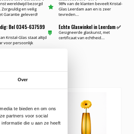
nst wereldwijd bezorgd
98% van de klanten beveelt Kristal-
 Zorgvuldig en veilig
Glas Leerdam aan en is zeer
t Garantie geleverd!
tevreden....
odig: Bel 0345-637599
Echte Glaswinkel in Leerdam ✅
Gesigneerde glaskunst, met
n Kristal-Glas staat altijd
certificaat van echtheid....
ar voor persoonlijk
e glaskunst
Over
 media te bieden en om ons
ze partners voor social
nformatie die u aan ze heeft