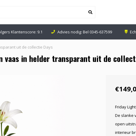
olgers Klantenscore: 9.1
Advies nodig: Bel
0345-637599
Ech
nsparant uit de collectie Days
 vaas in helder transparant uit de collec
€149,
Friday Ligh
De slanke v
open uitstr
interieur b