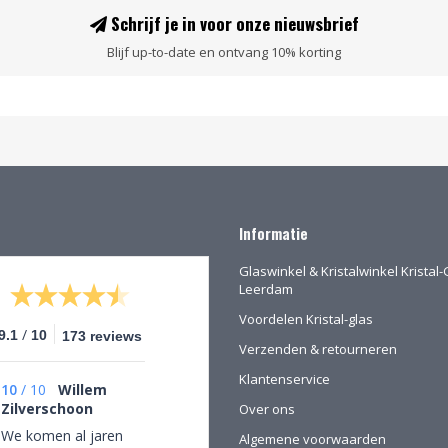
Schrijf je in voor onze nieuwsbrief
Blijf up-to-date en ontvang 10% korting
Informatie
Glaswinkel & Kristalwinkel Kristal-
Leerdam
Voordelen Kristal-glas
/
9.1
10
173 reviews
Verzenden & retourneren
Klantenservice
10
/
10
Willem
Zilverschoon
Over ons
We komen al jaren
Algemene voorwaarden