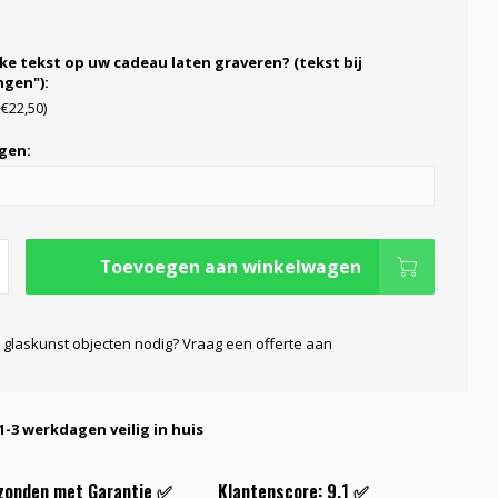
ke tekst op uw cadeau laten graveren? (tekst bij
gen"):
+€22,50)
gen:
Toevoegen aan winkelwagen
 glaskunst objecten nodig? Vraag een offerte aan
1-3 werkdagen veilig in huis
rzonden met Garantie ✅
Klantenscore: 9.1 ✅