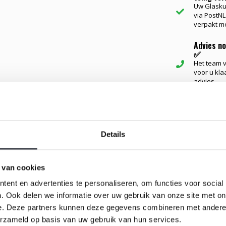
Uw Glasku
via PostNL.
verpakt me
Advies n
✅
Het team va
voor u kla
advies...
Gerelateerd
Details
 en helderheid. Na dagen van kleur en gelaagdheid
 van cookies
ent en advertenties te personaliseren, om functies voor social
eflectie zacht door het glas bewegen. Afhankelijk van
. Ook delen we informatie over uw gebruik van onze site met on
s telkens anders oogt — licht, open en in balans.
e. Deze partners kunnen deze gegevens combineren met andere i
erzameld op basis van uw gebruik van hun services.