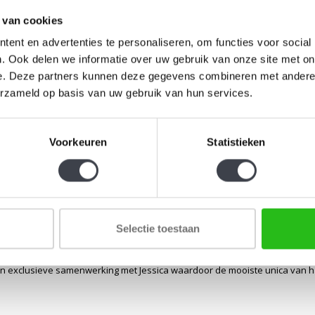
 van cookies
ent en advertenties te personaliseren, om functies voor social
. Ook delen we informatie over uw gebruik van onze site met on
e. Deze partners kunnen deze gegevens combineren met andere i
erzameld op basis van uw gebruik van hun services.
Voorkeuren
Statistieken
geboren op 27 oktober 1972 in Amerika. Na haar studie aan de universiteit
blazen en werd besmet met het glasvirus. Juist in die tijd had meestergl
 Jessica. Zo leerde zij de mogelijkheden van glas kennen. Na een lange 
Selectie toestaan
e zich tot een creatieve glasblazer waarbij haar achtergrond als designer 
tuurlijke beweging van het glas te volgen. Ze geeft het glas wat vrijheid w
n exclusieve samenwerking met Jessica waardoor de mooiste unica van haar 