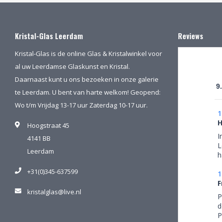
Kristal-Glas Leerdam
Reviews
Kristal-Glas is de online Glas & Kristalwinkel voor
al uw Leerdamse Glaskunst en Kristal.
Daarnaast kunt u ons bezoeken in onze galerie
9
te Leerdam. U bent van harte welkom! Geopend:
Wo t/m Vrijdag 13-17 uur Zaterdag 10-17 uur.
1
H
Hoogstraat 45
I
4141 BB
L
Leerdam
h
W
+31(0)345-637599
r
1
a
F
kristalglas@live.nl
b
P
m
d
d
P
k