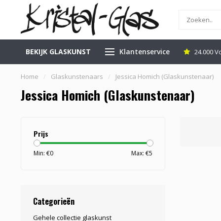
BEKIJK GLASKUNST
Klantenservice
inkel in Leerdam
Gratis Veilig Verzenden
24.000 V
Home
/
Glaskunstenaars
/
Jessica Homich (Glaskunstenaar)
Jessica Homich (Glaskunstenaar)
Prijs
Min: €
0
Max: €
5
Categorieën
Gehele collectie glaskunst