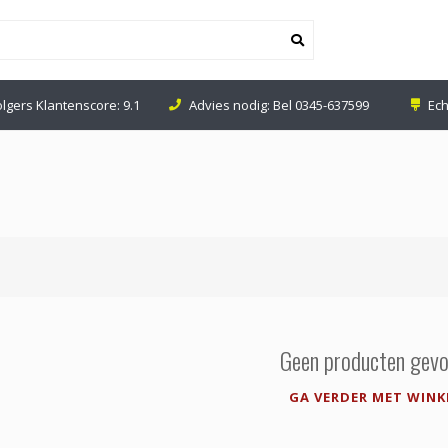
olgers Klantenscore: 9.1
Advies nodig: Bel
0345-637599
Ech
Geen producten gevo
GA VERDER MET WINK