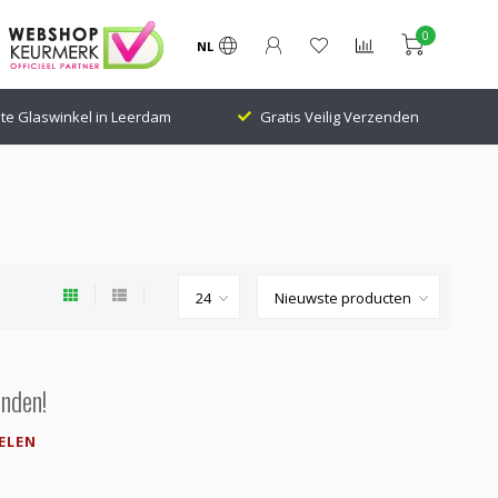
0
NL
te Glaswinkel in Leerdam
Gratis Veilig Verzenden
nden!
ELEN