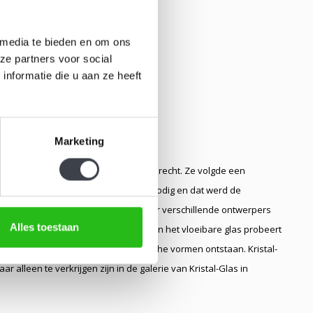
 media te bieden en om ons
ze partners voor social
nformatie die u aan ze heeft
Marketing
 van Californië kwam zij in Leerdam terecht. Ze volgde een
asblazer Marek Bartko een assistent nodig en dat werd de
periode van assisteren en werken voor verschillende ontwerpers
Alles toestaan
tot uiting komt. Tijdens het vormen van het vloeibare glas probeert
aardoor objecten in prachtige organische vormen ontstaan. Kristal-
alleen te verkrijgen zijn in de galerie van Kristal-Glas in