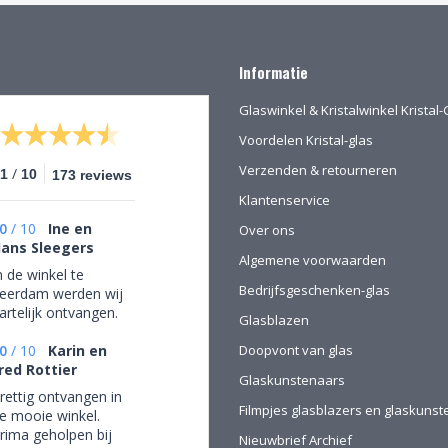
Informatie
Glaswinkel & Kristalwinkel Krista
Voordelen Kristal-glas
Verzenden & retourneren
/
.1
10
173 reviews
Klantenservice
0
/
10
Ine en
Over ons
ans Sleegers
Algemene voorwaarden
n de winkel te
Bedrijfsgeschenken-glas
eerdam werden wij
artelijk ontvangen.
Glasblazen
ij mochten rustig
ondkijken om alle
0
/
10
Karin en
Doopvont van glas
anwezige pracht te
red Rottier
Glaskunstenaars
ewonderen en
rettig ontvangen in
ede op advies tot
Filmpjes glasblazers en glaskuns
e mooie winkel.
e juiste keuzes te
rima geholpen bij
Nieuwbrief Archief
omen. Omdat we