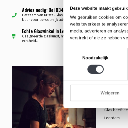
Deze website maakt gebruik
Advies nodig: Bel 0345-637599 ✅
Het team van Kristal-Glas staat altijd voor u
We gebruiken cookies om cont
klaar voor persoonlijk advies...
websiteverkeer te analyseren
Echte Glaswinkel in Leerdam ✅
media, adverteren en analys
Gesigneerde glaskunst, met certificaat van
verstrekt of die ze hebben v
echtheid....
Toestemmingsselectie
Noodzakelijk
Jessica werd 
workshop glas
getalenteerde
Weigeren
ontwikkelde z
Jessica de na
Glas heeft ee
Leerdam.