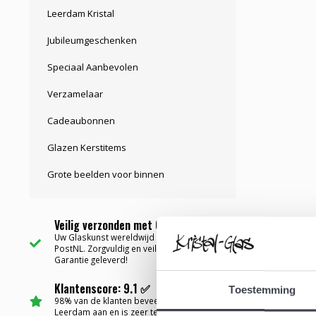
Leerdam Kristal
Jubileumgeschenken
Speciaal Aanbevolen
Verzamelaar
Cadeaubonnen
Glazen Kerstitems
Grote beelden voor binnen
Veilig verzonden met Garantie ✅
Uw Glaskunst wereldwijd bezorgd via
PostNL. Zorgvuldig en veilig verpakt met
Garantie geleverd!
Klantenscore: 9.1 ✅
Toestemming
98% van de klanten beveelt Kristal-Glas
Leerdam aan en is zeer tevreden....