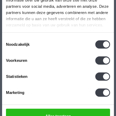
informatie over uw gebruik van onze site met onze
Kristal-Glas is de online Glas & Kristalwinkel voor al uw
partners voor social media, adverteren en analyse. Deze
partners kunnen deze gegevens combineren met andere
Leerdamse Glaskunst en Kristal. Daarnaast kunt u ons
informatie die u aan ze heeft verstrekt of die ze hebben
bezoeken in onze galerie te Leerdam. U bent van harte welkom!
verzameld op basis van uw gebruik van hun services.
Geopend: Wo t/m Vrijdag 13-17 uur Zaterdag 10-17 uur.
Hoogstraat 45
Toestemmingsselectie
4141 BB
Noodzakelijk
Leerdam
Voorkeuren
+31(0)345-637599
kristalglas@live.nl
Statistieken
Marketing
Reviews
Alles toestaan