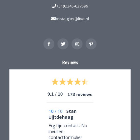
+31(0)345-637599
kristalglas@live.nl
Reviews
/
9.1
10
173 reviews
10
/
10
Stan
Uijtdehaag
Erg fijn contact. Na
invullen
contactformulier