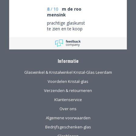
gebeld en mijn
persoonlijke wensen
8
/
10
m de roo
besproken. Afspraak
mensink
gemaakt om in de
prachtige glaskunst
winkel de objecten te
te zien en te koop
bekijken en de
mogelijkheden
(uitgebreid graveren)
vorm te geven.
Informatie
Glaswinkel & Kristalwinkel Kristal-Glas Leerdam
Voordelen Kristal-glas
Verzenden & retourneren
Klantenservice
Over ons
Algemene voorwaarden
Bedrijfsgeschenken-glas
Glasblazen