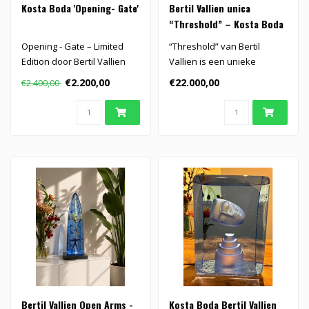
Kosta Boda 'Opening- Gate'
Bertil Vallien unica
“Threshold” – Kosta Boda
Opening - Gate – Limited
“Threshold” van Bertil
Edition door Bertil Vallien
Vallien is een unieke
voor Kosta Boda (60 stuks..
kristallen boot in metalen
€2.200,00
€22.000,00
€2.400,00
fram..
Bertil Vallien Open Arms -
Kosta Boda Bertil Vallien