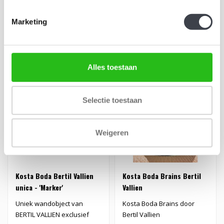
door Bertil Vallien. In d..
Bertil Vallien voor Kosta ..
€229,00
€229,00
Marketing
Alles toestaan
EXCLUSIEF
AANBIEDING
Selectie toestaan
Weigeren
Kosta Boda Bertil Vallien
Kosta Boda Brains Bertil
unica - 'Marker'
Vallien
Uniek wandobject van
Kosta Boda Brains door
BERTIL VALLIEN exclusief
Bertil Vallien