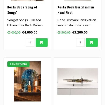
Kosta Boda 'Song of
Kosta Boda Bertil Vallien
Songs'
Head First
Song of Songs – Limited
Head First van Bertil Vallien
Edition door Bertil Vallien
voor Kosta Boda is een
voor Kosta Boda (60 stuks)..
intrigerend kunstobject
€4.000,00
€3.200,00
€5.000,00
€3.500,00
met..
AANBIEDING