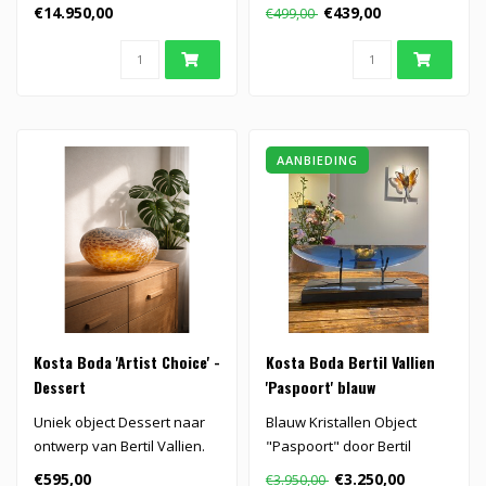
voor Kosta Boda..
€14.950,00
€439,00
€499,00
AANBIEDING
Kosta Boda 'Artist Choice' -
Kosta Boda Bertil Vallien
Dessert
'Paspoort' blauw
Uniek object Dessert naar
Blauw Kristallen Object
ontwerp van Bertil Vallien.
"Paspoort" door Bertil
Vallien voor Kosta Boda..
€595,00
€3.250,00
€3.950,00