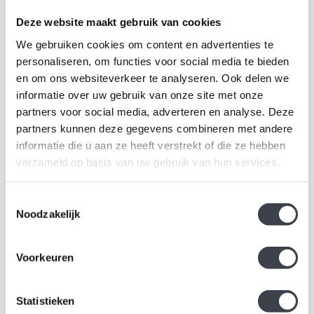
Songs
Brains Annual 2025 – Limited
Deze website maakt gebruik van cookies
Exclusief kunstobject voor
Edition GlasKunst..
€14.500,00
€439,00
Kosta Boda..
We gebruiken cookies om content en advertenties te
personaliseren, om functies voor social media te bieden
en om ons websiteverkeer te analyseren. Ook delen we
informatie over uw gebruik van onze site met onze
partners voor social media, adverteren en analyse. Deze
partners kunnen deze gegevens combineren met andere
informatie die u aan ze heeft verstrekt of die ze hebben
verzameld op basis van uw gebruik van hun services.
Toestemmingsselectie
Noodzakelijk
Voorkeuren
Bertil Vallien Azur - Petrol
Kosta Boda Bertil Vallien
Artist collection
Uniek kristallen kunstobject
Exclusief kristallen
Statistieken
van Kosta Boda, ontworpen
kunstobject ‘Stairs Man’ van