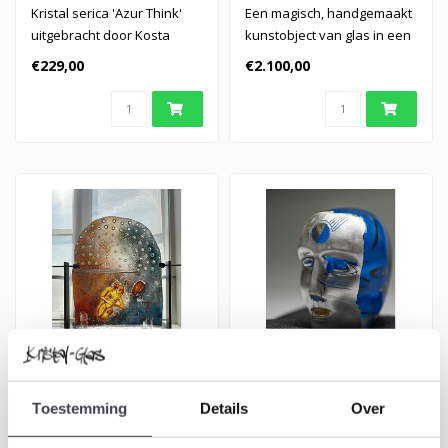
handgemaakt kristallen
Vallien
Kristal serica 'Azur Think'
Een magisch, handgemaakt
kunstobject
uitgebracht door Kosta
kunstobject van glas in een
Boda.
gelimiteerde oplage van
€229,00
€2.100,00
100..
Kosta Boda Bertil Vallien
Kosta Boda Brains 2025
Toestemming
Details
Over
unica Song of Songs
Unica Bertil Vallien – Song of
Kosta Boda Bertil Vallien