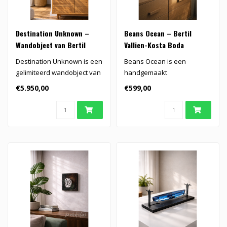
Destination Unknown –
Beans Ocean – Bertil
Wandobject van Bertil
Vallien-Kosta Boda
Vallien | Kosta Boda
Destination Unknown is een
Beans Ocean is een
gelimiteerd wandobject van
handgemaakt
Bertil Vallien voor Kosta ..
glaskunstobject van Bertil
€5.950,00
€599,00
Vallien uit de Kosta B..