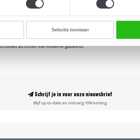
jn diep symbolische sculpturen. In zijn werk voor
Selectie toestaan
kristal, waarbij licht en vorm steeds nieuwe
eschouwd als iconen van moderne glaskunst.
Schrijf je in voor onze nieuwsbrief
Blijf up-to-date en ontvang 10% korting