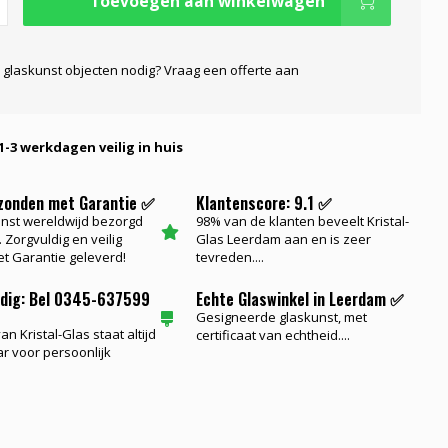
Toevoegen aan winkelwagen
 glaskunst objecten nodig? Vraag een offerte aan
1-3 werkdagen veilig in huis
rzonden met Garantie ✅
Klantenscore: 9.1 ✅
nst wereldwijd bezorgd
98% van de klanten beveelt Kristal-
 Zorgvuldig en veilig
Glas Leerdam aan en is zeer
t Garantie geleverd!
tevreden....
odig: Bel 0345-637599
Echte Glaswinkel in Leerdam ✅
Gesigneerde glaskunst, met
n Kristal-Glas staat altijd
certificaat van echtheid....
ar voor persoonlijk