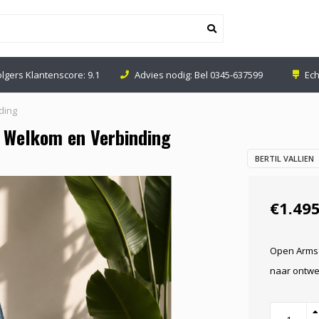
olgers Klantenscore: 9.1
Advies nodig: Bel
0345-637599
Ech
ding
n Welkom en Verbinding
BERTIL VALLIEN
€1.495
Open Arms i
naar ontwer