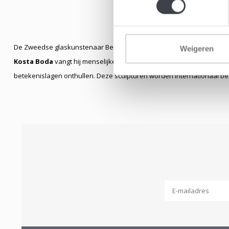
De Zweedse glaskunstenaar Bertil Vallien is wereldwijd geroemd om zi
Weigeren
Kosta Boda
vangt hij menselijke emotie en innerlijke rust in massief 
betekenislagen onthullen. Deze sculpturen worden internationaal b