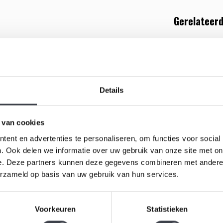
Gerelateerd
in zandgegoten glas waarin symboliek en
AANBIED
uur in het object staat met open armen, een
traalt. Het werk nodigt uit tot interpretatie: het
taan voor het leven.
Details
n element dat verwijst naar identiteit, innerlijke
en stille observator, een symbool van wie we zijn
 van cookies
 het object opgenomen, een krachtig teken van hoop,
ent en advertenties te personaliseren, om functies voor social
 persoonlijk als spiritueel.
. Ook delen we informatie over uw gebruik van onze site met on
Kosta Boda
e. Deze partners kunnen deze gegevens combineren met andere i
erzameld op basis van uw gebruik van hun services.
t van de vorm geven Open Arms een tijdloze en bijna
owel in moderne als klassieke interieurs en is een
Kleurrijke 
ontworpen d
he glaskunst. Het object brengt niet alleen
Voorkeuren
Statistieken
€
€320,00
it en verbinding.