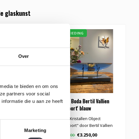
e glaskunst
ING
AANBIEDING
Over
 media te bieden en om ons
ze partners voor social
 Bertil Vallien
Kosta Boda Bertil Vallien
K
nformatie die u aan ze heeft
'Paspoort' blauw
u
serica van Kosta Boda
Blauw Kristallen Object
U
oor Bertil Vallien..
"Paspoort" door Bertil Vallien
S
Marketing
voor Kosta Boda..
E
299,00
€3.250,00
€
€3.950,00
B