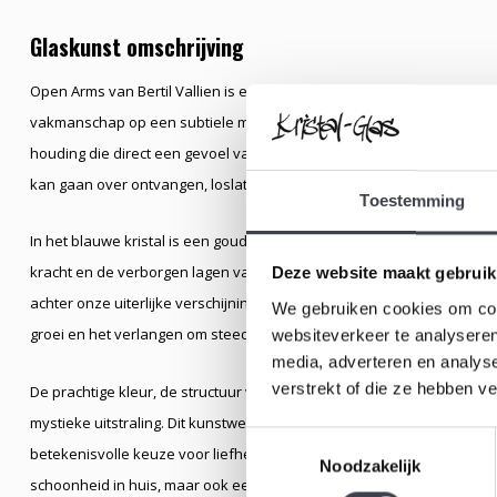
Glaskunst omschrijving
Open Arms van Bertil Vallien is een indrukwekkend glaskunstobject 
vakmanschap op een subtiele manier samenkomen. De gestileerde fig
houding die direct een gevoel van welkom,vertrouwen en verbinding uits
kan gaan over ontvangen, loslaten, bescherming of simpelweg open s
Toestemming
In het blauwe kristal is een gouden masker verwerkt, een typisch Vallie
kracht en de verborgen lagen van de mens. Het masker fungeert als e
Deze website maakt gebruik
achter onze uiterlijke verschijning. Daarnaast is een fijne ladder in
We gebruiken cookies om cont
groei en het verlangen om steeds weer een stap hoger te komen, zowel
websiteverkeer te analyseren
media, adverteren en analys
verstrekt of die ze hebben v
De prachtige kleur, de structuur van het zandgegoten glas en de rus
mystieke uitstraling. Dit kunstwerk met een hoogte van ± 32cm past z
Toestemmingsselectie
betekenisvolle keuze voor liefhebbers van hoogwaardige Scandinavisc
Noodzakelijk
schoonheid in huis, maar ook een verhaal over menselijkheid, identite