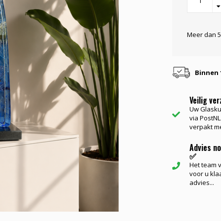
Meer dan 5
Binnen 
Veilig ve
Uw Glasku
via PostNL.
verpakt me
Advies n
✅
Het team va
voor u kla
advies...