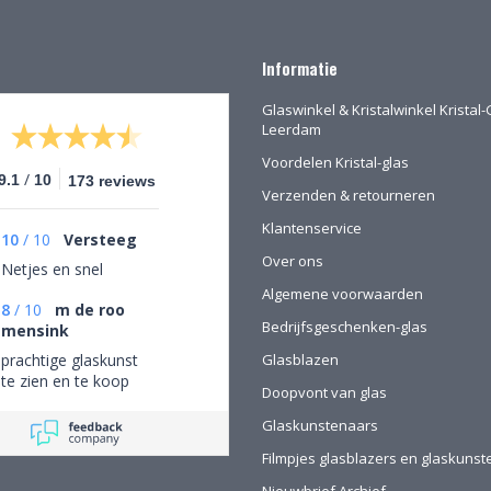
Informatie
Glaswinkel & Kristalwinkel Kristal-
Leerdam
Voordelen Kristal-glas
/
9.1
10
173 reviews
Verzenden & retourneren
Klantenservice
10
/
10
Versteeg
Over ons
Netjes en snel
Algemene voorwaarden
8
/
10
m de roo
Bedrijfsgeschenken-glas
mensink
prachtige glaskunst
Glasblazen
te zien en te koop
Doopvont van glas
Glaskunstenaars
Filmpjes glasblazers en glaskuns
Nieuwbrief Archief