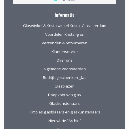
besproken. Afspraak
gemaakt om in de
winkel de objecten te
Informatie
bekijken en de
mogelijkheden
Glaswinkel & Kristalwinkel Kristal-Glas Leerdam
(uitgebreid graveren)
vorm te geven.
Voordelen Kristal-glas
Verzenden & retourneren
Klantenservice
Over ons
Algemene voorwaarden
Bedrijfsgeschenken-glas
Glasblazen
Doopvont van glas
Glaskunstenaars
Filmpjes glasblazers en glaskunstenaars
Nieuwbrief Archief