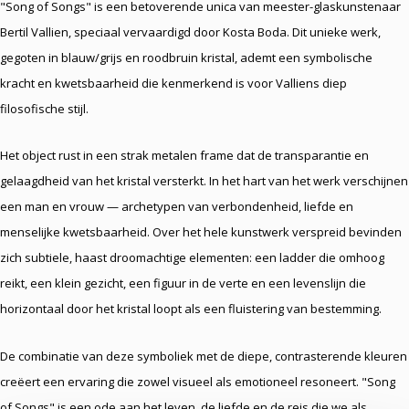
"Song of Songs" is een betoverende unica van meester-glaskunstenaar
Bertil Vallien, speciaal vervaardigd door Kosta Boda. Dit unieke werk,
gegoten in blauw/grijs en roodbruin kristal, ademt een symbolische
kracht en kwetsbaarheid die kenmerkend is voor Valliens diep
filosofische stijl.
Het object rust in een strak metalen frame dat de transparantie en
gelaagdheid van het kristal versterkt. In het hart van het werk verschijnen
een man en vrouw — archetypen van verbondenheid, liefde en
menselijke kwetsbaarheid. Over het hele kunstwerk verspreid bevinden
zich subtiele, haast droomachtige elementen: een ladder die omhoog
reikt, een klein gezicht, een figuur in de verte en een levenslijn die
horizontaal door het kristal loopt als een fluistering van bestemming.
De combinatie van deze symboliek met de diepe, contrasterende kleuren
creëert een ervaring die zowel visueel als emotioneel resoneert. "Song
of Songs" is een ode aan het leven, de liefde en de reis die we als