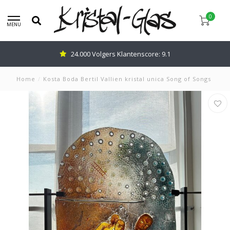
0
MENU
24.000 Volgers Klantenscore: 9.1
Home
/
Kosta Boda Bertil Vallien kristal unica Song of Songs