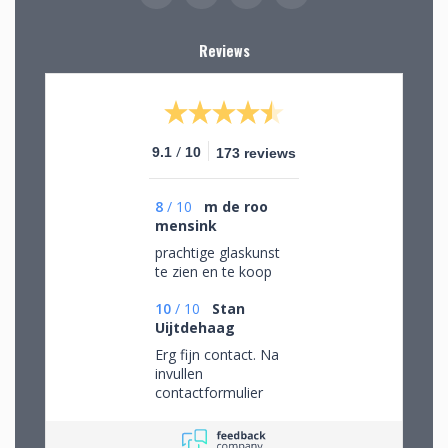
Reviews
/
9.1
10
173 reviews
8
/
10
m de roo
mensink
prachtige glaskunst
te zien en te koop
10
/
10
Stan
Uijtdehaag
Erg fijn contact. Na
invullen
contactformulier
gebeld en mijn
persoonlijke wensen