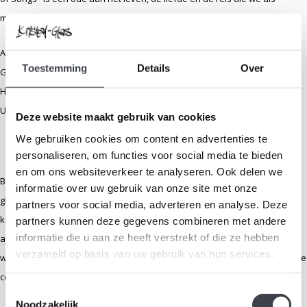
mensen maken — gevangen in tijdloos kristal.
Afmeting: Unica in metalen frame – afmetingen op aanvraag
Toestemming
Details
Over
Gesigneerd: Bertil Vallien – Kosta Boda
Herkomst: Zweden
Unica – uniek stuk, éénmalig vervaardigd
Deze website maakt gebruik van cookies
We gebruiken cookies om content en advertenties te
personaliseren, om functies voor social media te bieden
en om ons websiteverkeer te analyseren. Ook delen we
Bertil Vallien is een toonaangevende naam binnen de Zweedse
informatie over uw gebruik van onze site met onze
glaskunst en al decennialang verbonden aan
Kosta Boda
. Zijn
partners voor social media, adverteren en analyse. Deze
karakteristieke sculpturen kenmerken zich door een sterke vormtaal,
partners kunnen deze gegevens combineren met andere
informatie die u aan ze heeft verstrekt of die ze hebben
ambachtelijk vakmanschap en een diepere symbolische betekenis. Het
verzameld op basis van uw gebruik van hun services.
werk van Vallien is wereldwijd vertegenwoordigd in musea en particuliere
collecties.
Toestemmingsselectie
Noodzakelijk