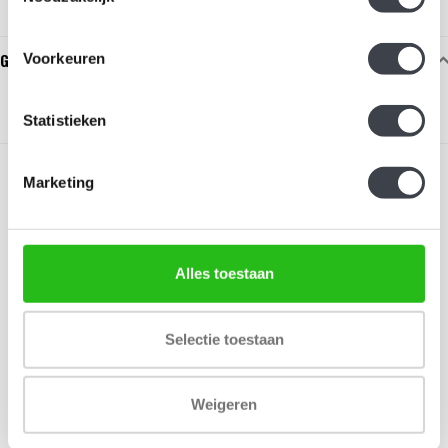
Gerelateerde glaskunst
Voorkeuren
Statistieken
Marketing
Alles toestaan
Schrijf je in voor onze nieuwsbrief
Blijf up-to-date en ontvang 10% korting
Selectie toestaan
Abonneer
Weigeren