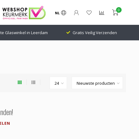
0
NL
te Glaswinkel in Leerdam
Gratis Veilig Verzenden
nden!
ELEN