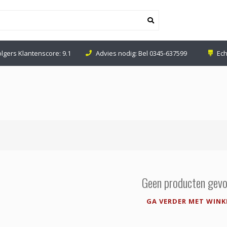
olgers Klantenscore: 9.1
Advies nodig: Bel
0345-637599
Ech
Geen producten gevo
GA VERDER MET WINK