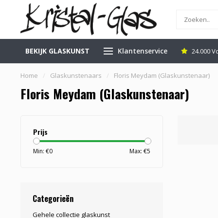
BEKIJK GLASKUNST
Klantenservice
inkel in Leerdam
Gratis Veilig Verzenden
24.000 V
Home
/
Glaskunstenaars
/
Floris Meydam (Glaskunstenaar)
Floris Meydam (Glaskunstenaar)
Prijs
Min: €
0
Max: €
5
Categorieën
Gehele collectie glaskunst