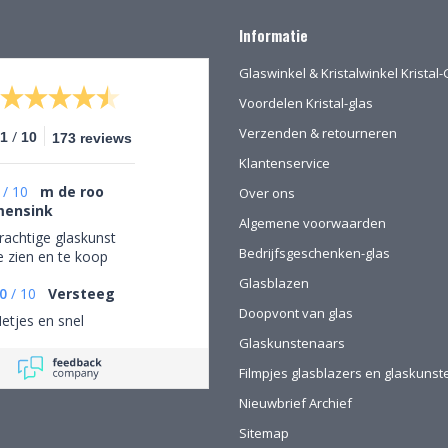
Informatie
Glaswinkel & Kristalwinkel Krista
Voordelen Kristal-glas
Verzenden & retourneren
/
.1
10
173 reviews
Klantenservice
/
10
m de roo
Over ons
ensink
Algemene voorwaarden
rachtige glaskunst
Bedrijfsgeschenken-glas
e zien en te koop
Glasblazen
0
/
10
Versteeg
Doopvont van glas
etjes en snel
Glaskunstenaars
Filmpjes glasblazers en glaskuns
Nieuwbrief Archief
Sitemap