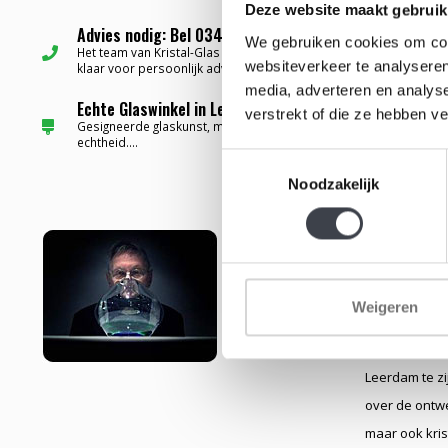
Deze website maakt gebruik
Advies nodig: Bel 0345-637599 ✅
We gebruiken cookies om cont
Het team van Kristal-Glas staat altijd voor u
websiteverkeer te analyseren
klaar voor persoonlijk advies...
media, adverteren en analys
Echte Glaswinkel in Leerdam ✅
verstrekt of die ze hebben v
Gesigneerde glaskunst, met certificaat van
echtheid....
Toestemmingsselectie
Noodzakelijk
Glaskunste
Geboren: 29 
Weigeren
In 1935, op 1
glaspakker we
Leerdam te zi
over de ontw
maar ook kris