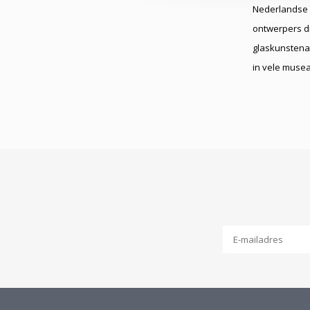
Nederlandse 
ontwerpers di
glaskunstenaa
in vele muse