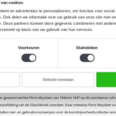
 van cookies
ent en advertenties te personaliseren, om functies voor social
. Ook delen we informatie over uw gebruik van onze site met on
e. Deze partners kunnen deze gegevens combineren met andere i
erzameld op basis van uw gebruik van hun services.
Voorkeuren
Statistieken
naar Floris Meydam
december 1919 Leerdam
Selectie toestaan
6-jarige leeftijd, kwam Floris Meydam in dienst als assistent op de reclam
rkte. Van 1939 tot 1943 volgde hij de avondcursus Kunstindustrieel Onderwi
jn geweest werkte Floris Meydam van 1944 tot 1947 op de Leerdamse school
erpafdeling van de Glasfabriek Leerdam. Daar ontwierp Floris Meydam vo
tallen sier- en gebruiksvoorwerpen voor de kunstnijverheidscollectie ser