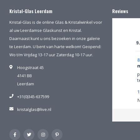
Kristal-Glas Leerdam
Reviews
Kristal-Glas is de online Glas & Kristalwinkel voor
al uw Leerdamse Glaskunst en Kristal.
Daarnaast kunt u ons bezoeken in onze galerie
9
te Leerdam. U bent van harte welkom! Geopend:
Wo t/m Vrijdag 13-17 uur Zaterdag 10-17 uur.
8
m
Hoogstraat 45
p
4141 BB
t
Leerdam
1
+31(0)345-637599
N
kristalglas@live.nl