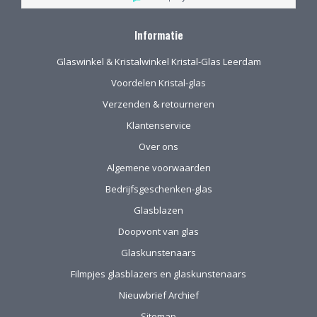
kop koffie zeer
Na onze verhuizing
gewaardeerd.
naar Drenthe voor
Informatie
het eerst via de site
gekocht. De website
Glaswinkel & Kristalwinkel Kristal-Glas Leerdam
geeft prima
informatie, de
Voordelen Kristal-glas
verpakking voor
Verzenden & retourneren
verzending van het
kwetsbare glas is
Klantenservice
uitstekend!
Over ons
Algemene voorwaarden
Bedrijfsgeschenken-glas
Glasblazen
Doopvont van glas
Glaskunstenaars
Filmpjes glasblazers en glaskunstenaars
Nieuwbrief Archief
Sitemap