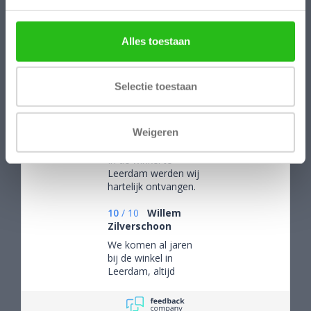
Reviews
Alles toestaan
Selectie toestaan
/
9.1
10
173 reviews
10
/
10
Ine en
Weigeren
Hans Sleegers
In de winkel te
Leerdam werden wij
hartelijk ontvangen.
Wij mochten rustig
rondkijken om alle
10
/
10
Willem
aanwezige pracht te
Zilverschoon
bewonderen en
We komen al jaren
mede op advies tot
bij de winkel in
de juiste keuzes te
Leerdam, altijd
komen. Omdat we
mooie objecten
van ver kwamen
waar we een aantal
werd de aangeboden
van gekocht hebben.