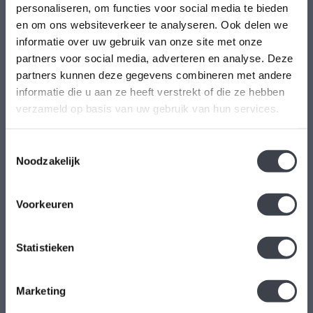
personaliseren, om functies voor social media te bieden
en om ons websiteverkeer te analyseren. Ook delen we
Kristal-Glas Leerdam
informatie over uw gebruik van onze site met onze
partners voor social media, adverteren en analyse. Deze
Kristal-Glas is de online Glas & Kristalwinkel voor al uw
partners kunnen deze gegevens combineren met andere
Leerdamse Glaskunst en Kristal. Daarnaast kunt u ons
informatie die u aan ze heeft verstrekt of die ze hebben
bezoeken in onze galerie te Leerdam. U bent van harte welkom!
verzameld op basis van uw gebruik van hun services.
Geopend: Wo t/m Vrijdag 13-17 uur Zaterdag 10-17 uur.
Hoogstraat 45
Toestemmingsselectie
4141 BB
Noodzakelijk
Leerdam
Voorkeuren
+31(0)345-637599
kristalglas@live.nl
Statistieken
Marketing