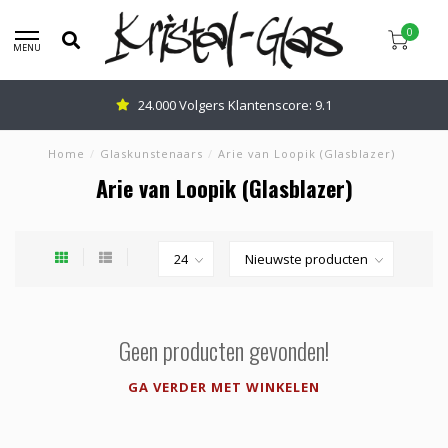
0
MENU
24.000 Volgers Klantenscore: 9.1
Home
/
Glaskunstenaars
/
Arie van Loopik (Glasblazer)
Arie van Loopik (Glasblazer)
Geen producten gevonden!
GA VERDER MET WINKELEN