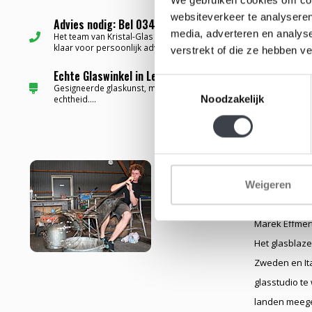
websiteverkeer te analyseren
Advies nodig: Bel 0345-637599 ✅
media, adverteren en analys
Het team van Kristal-Glas staat altijd voor u
klaar voor persoonlijk advies...
verstrekt of die ze hebben v
Echte Glaswinkel in Leerdam ✅
Toestemmingsselectie
Gesigneerde glaskunst, met certificaat van
Noodzakelijk
echtheid....
Glasblazer 
Weigeren
Geboren: 6 ju
Marek Effmert
Het glasblaze
Zweden en Ita
glasstudio te
landen meeges