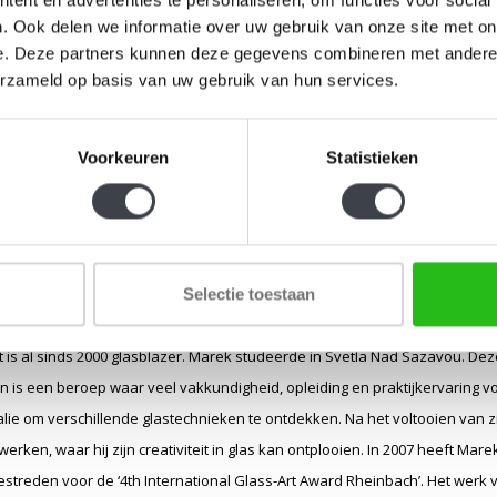
. Ook delen we informatie over uw gebruik van onze site met on
e. Deze partners kunnen deze gegevens combineren met andere i
erzameld op basis van uw gebruik van hun services.
Voorkeuren
Statistieken
Marek Effmert
Selectie toestaan
li 1985 Ceske Budejovice
 is al sinds 2000 glasblazer. Marek studeerde in Svetla Nad Sazavou. Deze
n is een beroep waar veel vakkundigheid, opleiding en praktijkervaring 
lie om verschillende glastechnieken te ontdekken. Na het voltooien van zij
 werken, waar hij zijn creativiteit in glas kan ontplooien. In 2007 heeft 
treden voor de ‘4th International Glass-Art Award Rheinbach’. Het werk 