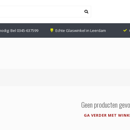
nodig: Bel
0345-637599
Echte Glaswinkel in Leerdam
Geen producten gevo
GA VERDER MET WINK