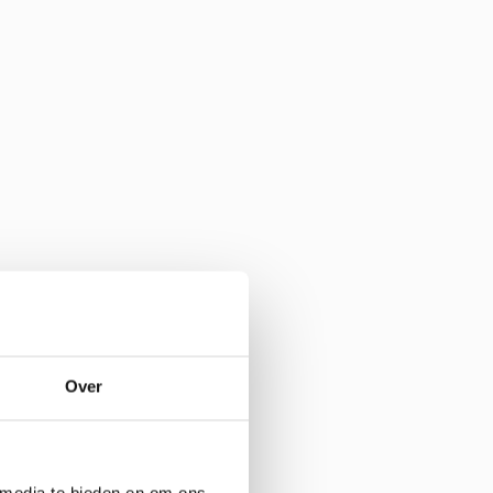
Over
 media te bieden en om ons