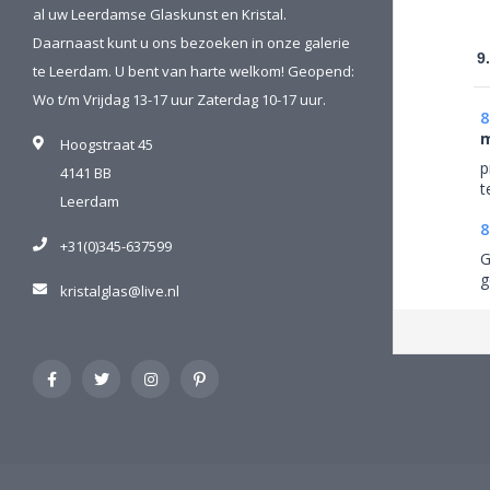
al uw Leerdamse Glaskunst en Kristal.
Daarnaast kunt u ons bezoeken in onze galerie
9
te Leerdam. U bent van harte welkom! Geopend:
Wo t/m Vrijdag 13-17 uur Zaterdag 10-17 uur.
8
m
Hoogstraat 45
p
4141 BB
t
Leerdam
8
+31(0)345-637599
G
g
kristalglas@live.nl