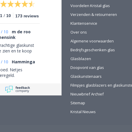
Voordelen Kristal-glas
Verzenden & retourneren
/
.1
10
173 reviews
Klantenservice
/
10
m de roo
Over ons
ensink
Algemene voorwaarden
rachtige glaskunst
Bedrijfsgeschenken-glas
e zien en te koop
Glasblazen
/
10
Hamminga
Doopvont van glas
oed. Netjes
eregeld.
Glaskunstenaars
Filmpjes glasblazers en glaskuns
Nieuwbrief Archief
Sitemap
Kristal Nieuws