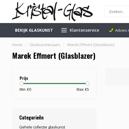
BEKIJK GLASKUNST
Klantenservice
eilig Verzenden
24.000 Volgers Klantenscore: 9.1
Advies 
Home
/
Glaskunstenaars
/
Marek Effmert (Glasblazer)
Marek Effmert (Glasblazer)
Prijs
Min: €
0
Max: €
5
Categorieën
Gehele collectie glaskunst