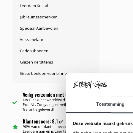
Leerdam Kristal
Jubileumgeschenken
Speciaal Aanbevolen
Verzamelaar
Cadeaubonnen
Glazen Kerstitems
Grote beelden voor binnen
Veilig verzonden met Garantie ✅
Uw Glaskunst wereldwijd bezorgd via
Toestemming
PostNL. Zorgvuldig en veilig verpakt met
Garantie geleverd!
Klantenscore: 9.1 ✅
Deze website maakt gebruik
98% van de klanten beveelt Kristal-Glas
Leerdam aan en is zeer tevreden....
We gebruiken cookies om cont