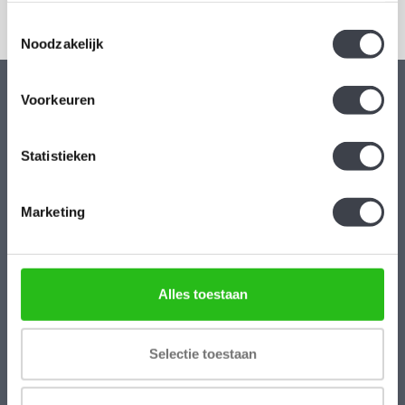
Toestemmingsselectie
Noodzakelijk
Voorkeuren
Kristal-Glas Leerdam
Kristal-Glas is de online Glas & Kristalwinkel voor al uw
Statistieken
Leerdamse Glaskunst en Kristal. Daarnaast kunt u ons
bezoeken in onze galerie te Leerdam. U bent van harte welkom!
Marketing
Geopend: Wo t/m Vrijdag 13-17 uur Zaterdag 10-17 uur.
Hoogstraat 45
4141 BB
Alles toestaan
Leerdam
+31(0)345-637599
Selectie toestaan
kristalglas@live.nl