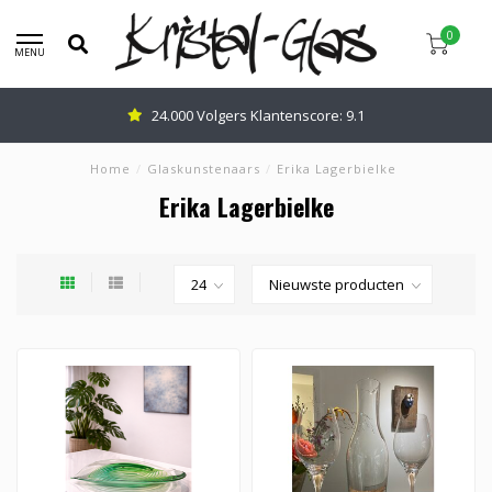
0
MENU
24.000 Volgers Klantenscore: 9.1
Home
/
Glaskunstenaars
/
Erika Lagerbielke
Erika Lagerbielke