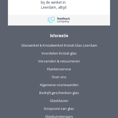
winkel de objecten te
bij de winkel in
bekijken en de
Leerdam, altijd
mogelijkheden
mooie objecten
(uitgebreid graveren)
waar we een aantal
vorm te geven.
van gekocht hebben.
Na onze verhuizing
naar Drenthe voor
Informatie
het eerst via de site
gekocht. De website
Glaswinkel & Kristalwinkel Kristal-Glas Leerdam
geeft prima
informatie, de
Voordelen Kristal-glas
verpakking voor
Verzenden & retourneren
verzending van het
kwetsbare glas is
Klantenservice
uitstekend!
Over ons
Algemene voorwaarden
Bedrijfsgeschenken-glas
Glasblazen
Doopvont van glas
Glaskunstenaars