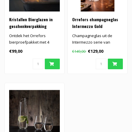
Kristallen Bierglazen in
Orrefors champagneglas
geschenkverpakking
Intermezzo Gold
Ontdek het Orrefors
Champagneglas uit de
bierproefpakket met 4
Intermezzo serie van
designerbierglazen van
Orrefors.
€99,00
€129,00
€149,00
Erika Lagerbiel..