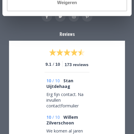
Weigeren
Reviews
/
9.1
10
173 reviews
10
/
10
Stan
Uijtdehaag
Erg fijn contact. Na
invullen
contactformulier
gebeld en mijn
persoonlijke wensen
10
/
10
Willem
besproken. Afspraak
Zilverschoon
gemaakt om in de
We komen al jaren