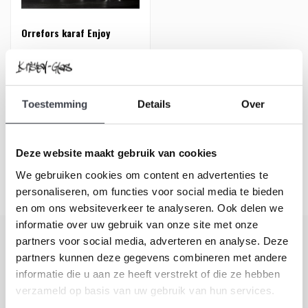
Orrefors karaf Enjoy
Karaf uit de Enjoy serie van
Orrefors.
Toestemming
Details
Over
€79,00
Deze website maakt gebruik van cookies
We gebruiken cookies om content en advertenties te
personaliseren, om functies voor social media te bieden
en om ons websiteverkeer te analyseren. Ook delen we
informatie over uw gebruik van onze site met onze
partners voor social media, adverteren en analyse. Deze
Schrijf je in voor onze nieuwsbrief
partners kunnen deze gegevens combineren met andere
informatie die u aan ze heeft verstrekt of die ze hebben
Blijf up-to-date en ontvang 10% korting
verzameld op basis van uw gebruik van hun services.
Abonneer