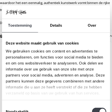
waardoor het een eenmalig, authentiek kunstwerk vormt binnen de rijke
traditie van Kosta Boda.
De unica heeft een diameter van 40 cm en een lengte van bijna 50 cm.
Toestemming
Details
Over
Gerelateerde glaskunst
Deze website maakt gebruik van cookies
VERKOCHT
We gebruiken cookies om content en advertenties te
personaliseren, om functies voor social media te bieden
en om ons websiteverkeer te analyseren. Ook delen we
informatie over uw gebruik van onze site met onze
partners voor social media, adverteren en analyse. Deze
partners kunnen deze gegevens combineren met andere
informatie die u aan ze heeft verstrekt of die ze hebben
verzameld op basis van uw gebruik van hun services.
Kosta Boda unica Erika
Kosta Boda Bertil Vallien
Lagerbielke
unica Song of Songs
Toestemmingsselectie
Prachtige unica van Erika
Unica Bertil Vallien – Song of
Noodzakelijk