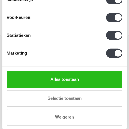
Lagerbielke exclusief voor
Songs
Kosta Boda..
Exclusief kunstobject voor
€0,00
€14.500,00
Voorkeuren
Kosta Boda..
Statistieken
Marketing
Alles toestaan
Schrijf je in voor onze nieuwsbrief
Selectie toestaan
Blijf up-to-date en ontvang 10% korting
Abonneer
Weigeren