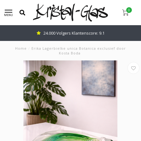
0
MENU
24.000 Volgers Klantenscore: 9.1
Home
/
Erika Lagerbielke unica Botanica exclusief door
Kosta Boda