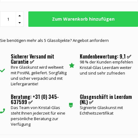
Zum Warenkorb hinzufügen
Sie benötigen mehr als 5 Glasobjekte? Angebot anfordern
Sicherer Versand mit
Kundenbewertung: 9,1 ✅
Garantie ✅
98 % der Kunden empfehlen
Ihre Glaskunst wird weltweit
Kristal-Glas Leerdam weiter
mit PostNL geliefert. Sorgfältig
und sind sehr zufrieden
und sicher verpackt und mit
Liefergarantie!
Beratung: +31 (0) 345-
Glasgeschäft in Leerdam
637599 ✅
(NL) ✅
Das Team von Kristal-Glas
Signierte Glaskunst mit
steht Ihnen jederzeit für eine
Echtheitszertifikat
persönliche Beratung zur
Verfügung