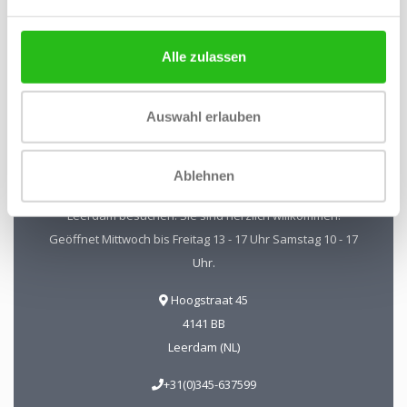
Abonnieren
Alle zulassen
Auswahl erlauben
Kristal-Glas Leerdam
Kristal-Glas ist der Online-Shop für Glaskunst und Kristall
Ablehnen
aus Leerdam. Sie können uns auch in unserer Galerie in
Leerdam besuchen. Sie sind herzlich willkommen!
Geöffnet Mittwoch bis Freitag 13 - 17 Uhr Samstag 10 - 17
Uhr.
Hoogstraat 45
4141 BB
Leerdam (NL)
+31(0)345-637599