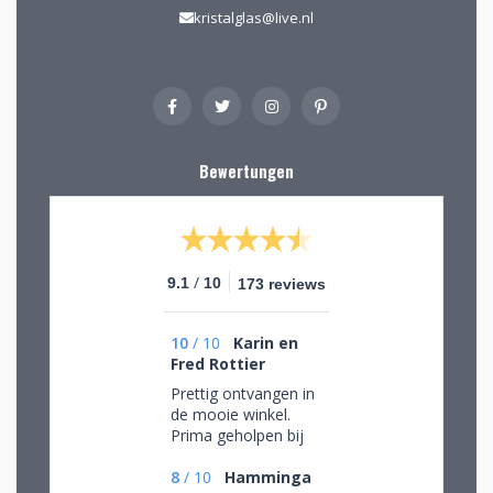
kristalglas@live.nl
Bewertungen
/
9.1
10
173 reviews
10
/
10
Karin en
Fred Rottier
Prettig ontvangen in
de mooie winkel.
Prima geholpen bij
het uitzoeken van
schitterend glaswerk
8
/
10
Hamminga