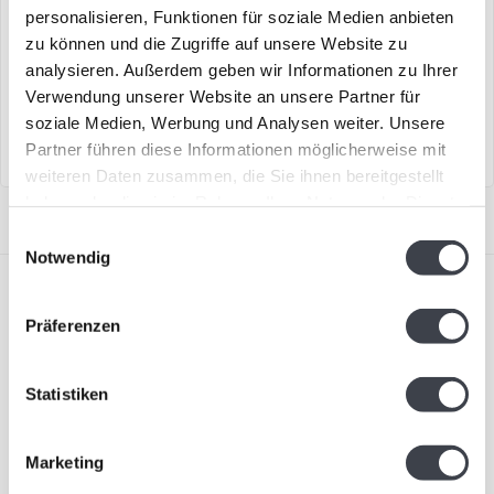
personalisieren, Funktionen für soziale Medien anbieten
zu können und die Zugriffe auf unsere Website zu
„Adler“ in Kristallglas, nach
„Uhu“ aus Kristallglas –
einem Design von Mats
handgefertigt von Mats
analysieren. Außerdem geben wir Informationen zu Ihrer
Jonasson...
Jonasson
Verwendung unserer Website an unsere Partner für
€169,00
€269,00
soziale Medien, Werbung und Analysen weiter. Unsere
Partner führen diese Informationen möglicherweise mit
weiteren Daten zusammen, die Sie ihnen bereitgestellt
haben oder die sie im Rahmen Ihrer Nutzung der Dienste
gesammelt haben.
Einwilligungsauswahl
Notwendig
Präferenzen
Statistiken
Abonnieren Sie unseren Newsletter
Bleiben Sie auf dem Laufenden und erhalten Sie einen
Rabatt von 10 %
Marketing