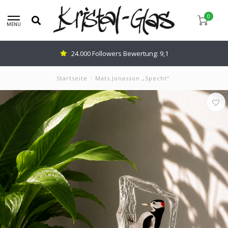
0
MENU
24.000 Followers Bewertung: 9,1
Startseite
/
Mats Jonasson „Specht“