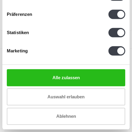
Mats Jonasson...
Jonasson
€209,00
€195,00
Präferenzen
Statistiken
Marketing
Alle zulassen
Abonnieren Sie unseren Newsletter
Auswahl erlauben
Bleiben Sie auf dem Laufenden und erhalten Sie einen
Rabatt von 10 %
Ablehnen
Abonnieren