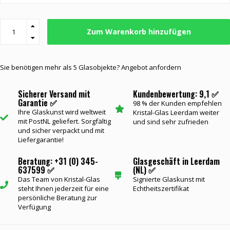
Zum Warenkorb hinzufügen
Sie benötigen mehr als 5 Glasobjekte? Angebot anfordern
Sicherer Versand mit
Kundenbewertung: 9,1 ✅
Garantie ✅
98 % der Kunden empfehlen
Ihre Glaskunst wird weltweit
Kristal-Glas Leerdam weiter
mit PostNL geliefert. Sorgfältig
und sind sehr zufrieden
und sicher verpackt und mit
Liefergarantie!
Beratung: +31 (0) 345-
Glasgeschäft in Leerdam
637599 ✅
(NL) ✅
Das Team von Kristal-Glas
Signierte Glaskunst mit
steht Ihnen jederzeit für eine
Echtheitszertifikat
persönliche Beratung zur
Verfügung