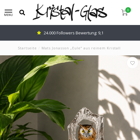
0
MENU
24.000 Followers Bewertung: 9,1
Startseite
/
Mats Jonasson „Eule“ aus reinem Kristall