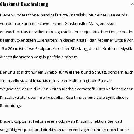
Glaskunst Beschreibung
Diese wunderschöne, handgefertigte Kristallskulptur einer Eule wurde
von dem bekannten schwedischen Glaskünstler Mats Jonasson
entworfen. Das detaillierte Design stellt den majestätischen Uhu, eine der
beeindruckendsten Eulenarten, in klarem Kristall dar. Mit einer Größe von
13 x 20 cm ist diese Skulptur ein echter Blickfang, der die Kraft und Mystik
dieses ikonischen Vogels perfekt einfängt.
Der Uhu ist nicht nur ein Symbol für
Weisheit
und
Schutz
, sondern auch
für
Intellekt
und
Intuition
. In vielen Kulturen gilt die Eule als
Wegweiser, der in dunklen Zeiten Klarheit verschafft. Dies verleiht dieser
Kristallskulptur über ihren visuellen Reiz hinaus eine tiefe symbolische
Bedeutung.
Diese Skulptur ist Teil unserer exklusiven Kristallkollektion. Sie wird
sorgfältig verpackt und direkt von unserem Lager zu Ihnen nach Hause