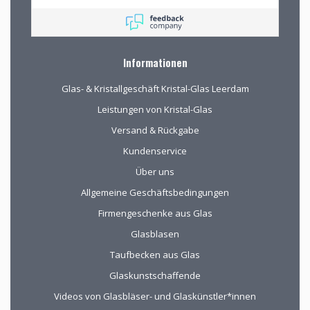
Wij mochten rustig
rondkijken om alle
aanwezige pracht te
bewonderen en
mede op advies tot
Informationen
de juiste keuzes te
komen. Omdat we
Glas- & Kristallgeschäft Kristal-Glas Leerdam
van ver kwamen
werd de aangeboden
Leistungen von Kristal-Glas
kop koffie zeer
Versand & Rückgabe
gewaardeerd.
Kundenservice
Über uns
Allgemeine Geschäftsbedingungen
Firmengeschenke aus Glas
Glasblasen
Taufbecken aus Glas
Glaskunstschaffende
Videos von Glasbläser- und Glaskünstler*innen