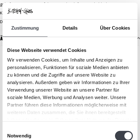
geliefert. Sie ist ein perfektes Geschenk für Naturliebhaber,
Kunstsammler oder alle, die nach einem bedeutungsvollen
Dekorationsobjekt suchen.
Zustimmung
Details
Über Cookies
Ähnliche Artikel
Diese Webseite verwendet Cookies
Wir verwenden Cookies, um Inhalte und Anzeigen zu
personalisieren, Funktionen für soziale Medien anbieten
zu können und die Zugriffe auf unsere Website zu
analysieren. Außerdem geben wir Informationen zu Ihrer
Verwendung unserer Website an unsere Partner für
soziale Medien, Werbung und Analysen weiter. Unsere
Partner führen diese Informationen möglicherweise mit
weiteren Daten zusammen, die Sie ihnen bereitgestellt
Mats Jonasson
Glaseule Mats Jonasson
haben oder die sie im Rahmen Ihrer Nutzung der Dienste
„Schleiereule“
gesammelt haben.
Einwilligungsauswahl
Kristallskulptur einer
Schöne Eule aus Kristallglas,
Notwendig
Schleiereule, entworfen von
entworfen von Mats