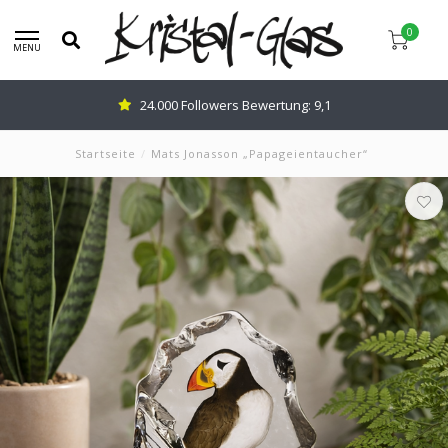
0
MENU
Beratung:
0345-637599
Startseite
/
Mats Jonasson „Papageientaucher“