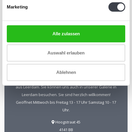
Abonnieren Sie unseren Newsletter
Marketing
Bleiben Sie auf dem Laufenden und erhalten Sie einen
Rabatt von 10 %
Abonnieren
Alle zulassen
Auswahl erlauben
Kristal-Glas Leerdam
Ablehnen
Kristal-Glas ist der Online-Shop für Glaskunst und Kristall
aus Leerdam. Sie können uns auch in unserer Galerie in
Leerdam besuchen. Sie sind herzlich willkommen!
Geöffnet Mittwoch bis Freitag 13 - 17 Uhr Samstag 10 - 17
Uhr.
Hoogstraat 45
4141 BB