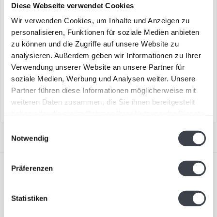
Diese Webseite verwendet Cookies
Wir verwenden Cookies, um Inhalte und Anzeigen zu
Mats Jonasson „Pinguin“
Mats Jonasson „Pinguin“
personalisieren, Funktionen für soziale Medien anbieten
zu können und die Zugriffe auf unsere Website zu
analysieren. Außerdem geben wir Informationen zu Ihrer
„Pinguin“ aus Kristallglas,
Kristallskulptur nach einem
Verwendung unserer Website an unsere Partner für
nach einem Entwurf von
Design von Mats Jonasson
soziale Medien, Werbung und Analysen weiter. Unsere
Mats Jonasson...
€229,00
€209,00
Partner führen diese Informationen möglicherweise mit
weiteren Daten zusammen, die Sie ihnen bereitgestellt
haben oder die sie im Rahmen Ihrer Nutzung der Dienste
gesammelt haben.
Einwilligungsauswahl
Notwendig
Präferenzen
Statistiken