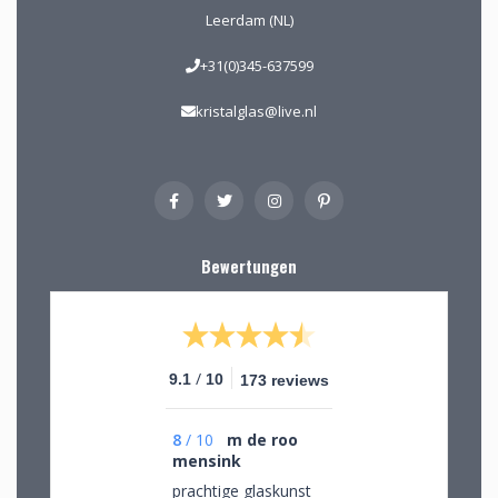
Leerdam (NL)
+31(0)345-637599
kristalglas@live.nl
Bewertungen
/
9.1
10
173 reviews
8
/
10
m de roo
mensink
prachtige glaskunst