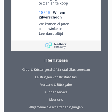
te zien en te koop
10
/
10
Willem
Zilverschoon
We komen al jaren
bij de winkel in
Leerdam, altijd
mooie objecten
waar we een aantal
van gekocht hebben.
Na onze verhuizing
naar Drenthe voor
Informationen
het eerst via de site
gekocht. De website
Glas- & Kristallgeschäft Kristal-Glas Leerdam
geeft prima
informatie, de
Leistungen von Kristal-Glas
verpakking voor
Versand & Rückgabe
verzending van het
kwetsbare glas is
Kundenservice
uitstekend!
Über uns
Allgemeine Geschäftsbedingungen