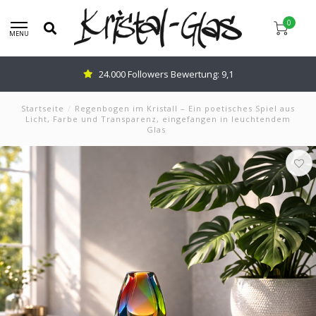
0
MENU
24.000 Followers Bewertung: 9,1
Startseite
/
Regenbogen im Kristall – Ein poetisches Spiel aus
Licht, Farbe und Transparenz, eingefangen in leuchtendem
Glas