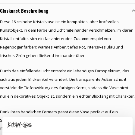
Glaskunst Beschreibung
Diese 16 cm hohe Kristallvase ist ein kompaktes, aber kraftvolles
Kunstobjekt, in dem Farbe und Licht miteinander verschmelzen. Im klaren
Kristall entfaltet sich ein faszinierendes Zusammenspiel von
Regenbogenfarben: warmes Amber, tiefes Rot, intensives Blau und
frisches Grün gehen fließend ineinander über.
Durch das einfallende Licht entsteht ein lebendiges Farbspektrum, das
sich aus jedem Blickwinkel verändert. Die transparente Außenschicht
verstärkt die Tiefenwirkung des farbigen Kerns, sodass die Vase nicht
nur ein dekoratives Objekt ist, sondern ein echter Blickfang mit Charakter.
Dank ihres handlichen Formats passt diese Vase perfekt auf ein
Sideboard, eine Konsole oder eine Fensterbank. Ein stilvolles Statement
für moderne wie zeitlose Interieurs – eine Hommage an Farbe,