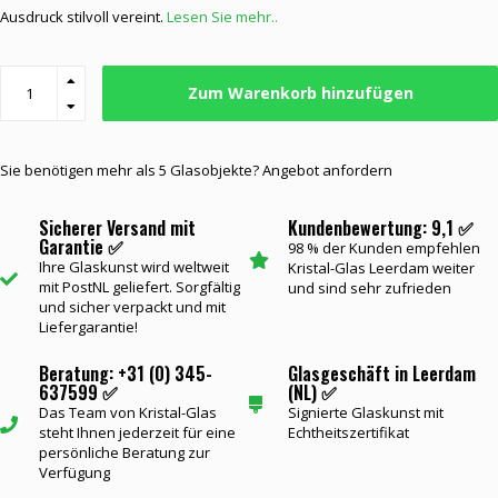
Ausdruck stilvoll vereint.
Lesen Sie mehr..
Zum Warenkorb hinzufügen
Sie benötigen mehr als 5 Glasobjekte? Angebot anfordern
Sicherer Versand mit
Kundenbewertung: 9,1 ✅
Garantie ✅
98 % der Kunden empfehlen
Ihre Glaskunst wird weltweit
Kristal-Glas Leerdam weiter
mit PostNL geliefert. Sorgfältig
und sind sehr zufrieden
und sicher verpackt und mit
Liefergarantie!
Beratung: +31 (0) 345-
Glasgeschäft in Leerdam
637599 ✅
(NL) ✅
Das Team von Kristal-Glas
Signierte Glaskunst mit
steht Ihnen jederzeit für eine
Echtheitszertifikat
persönliche Beratung zur
Verfügung