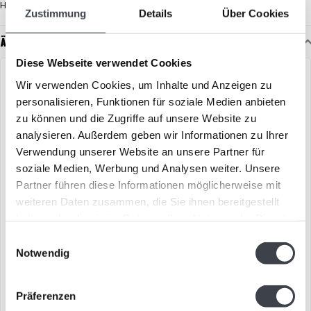
Handwerkskunst und das Spiel des Lichts im Kristall.
Zustimmung
Details
Über Cookies
Ähnliche Artikel
Diese Webseite verwendet Cookies
Wir verwenden Cookies, um Inhalte und Anzeigen zu
personalisieren, Funktionen für soziale Medien anbieten
zu können und die Zugriffe auf unsere Website zu
analysieren. Außerdem geben wir Informationen zu Ihrer
Verwendung unserer Website an unsere Partner für
soziale Medien, Werbung und Analysen weiter. Unsere
Partner führen diese Informationen möglicherweise mit
weiteren Daten zusammen, die Sie ihnen bereitgestellt
Leerdam Glaskunst Vase
„Kristalltraum“ – Eleganz in
haben oder die sie im Rahmen Ihrer Nutzung der Dienste
„Holland“
Farbe und Licht
gesammelt haben.
Einwilligungsauswahl
Schöne Glaskunstvase in
„Kristalltraum“, handgefertigt
Notwendig
transparent leuchtenden
aus reinstem Kristall, in dem
Farben.
alle Farben des..
€495,00
€349,00
Präferenzen