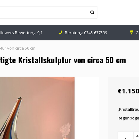
lowers Bewertung: 9,1
Beratung:
0345-637599
Ges
ptur von circa 50 cm
igte Kristallskulptur von circa 50 cm
€1.150
„Kristalltr
Regenboge