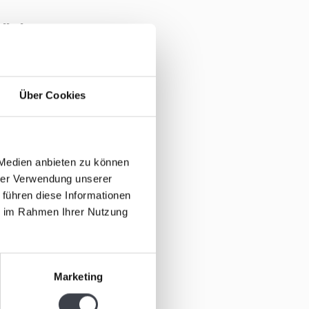
tikel
LLEKTION
Über Cookies
 Medien anbieten zu können
hrer Verwendung unserer
 führen diese Informationen
ie im Rahmen Ihrer Nutzung
Glaskunst
träne“
laskunstobjekt
Marketing
ne“ aus Kristallglas
lattgol..