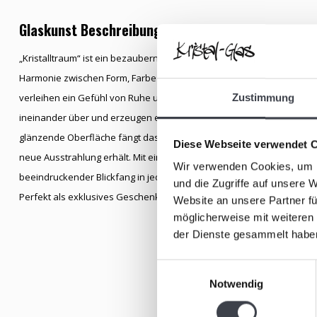
Glaskunst Beschreibung
„Kristalltraum“ ist ein bezauberndes, handgefertigtes Glaskunstobjek
Harmonie zwischen Form, Farbe und Licht ausstrahlt. Die elegante, tro
verleihen ein Gefühl von Ruhe und Raffinesse. Im Inneren des klaren 
Zustimmung
ineinander über und erzeugen ein faszinierendes Farbspiel, das sich j
glänzende Oberfläche fängt das Licht ein und reflektiert es auf subt
Diese Webseite verwendet 
neue Ausstrahlung erhält. Mit einer Höhe von etwa 50 Zentimetern ist d
Wir verwenden Cookies, um I
beeindruckender Blickfang in jedem Interieur, sondern auch ein Symb
und die Zugriffe auf unsere 
Perfekt als exklusives Geschenk oder als stilvolles Highlight im eige
Website an unsere Partner fü
möglicherweise mit weiteren
der Dienste gesammelt habe
Einwilligungsauswahl
Notwendig