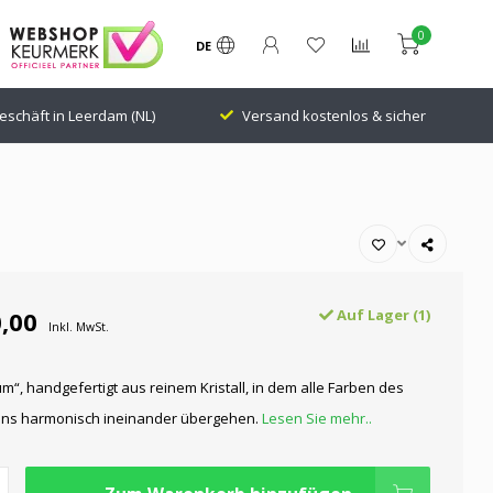
0
DE
chäft in Leerdam (NL)
Versand kostenlos & sicher
2
,00
Auf Lager (1)
Inkl. MwSt.
aum“, handgefertigt aus reinem Kristall, in dem alle Farben des
ns harmonisch ineinander übergehen.
Lesen Sie mehr..