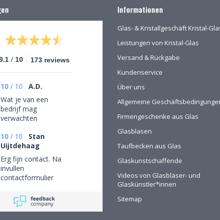
gen
Informationen
Glas- & Kristallgeschäft Kristal-G
Leistungen von Kristal-Glas
Versand & Rückgabe
/
9.1
10
173 reviews
Kundenservice
10
/
10
A.D.
Über uns
Wat je van een
Allgemeine Geschäftsbedingunge
bedrijf mag
Firmengeschenke aus Glas
verwachten
Glasblasen
10
/
10
Stan
Uijtdehaag
Taufbecken aus Glas
Erg fijn contact. Na
Glaskunstschaffende
invullen
Videos von Glasbläser- und
contactformulier
Glaskünstler*innen
gebeld en mijn
persoonlijke wensen
Sitemap
besproken. Afspraak
gemaakt om in de