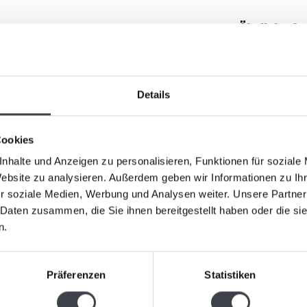
Ähnliche Ar
t, entworfen von Patrick de Keijzer, das perfekte
HAUS-KO
pfenartige Silhouette und das kristallklare Glas
Kristalls fließen lebendige Farbtöne nahtlos
Details
e nach Lichteinfall ständig verändert. Die
ile Weise, wodurch Kristalltraum immer wieder eine
Cookies
ieses einzigartige Kristallobjekt nicht nur ein
nhalte und Anzeigen zu personalisieren, Funktionen für soziale
ol für Harmonie, Eleganz und zeitlose Schönheit.
Website zu analysieren. Außerdem geben wir Informationen zu I
nen Zuhause.
r soziale Medien, Werbung und Analysen weiter. Unsere Partner
 Daten zusammen, die Sie ihnen bereitgestellt haben oder die s
Leerdam 
n.
„Freuden
Leerdam G
Präferenzen
Statistiken
„Freudenträ
mit reinem B
€395,00