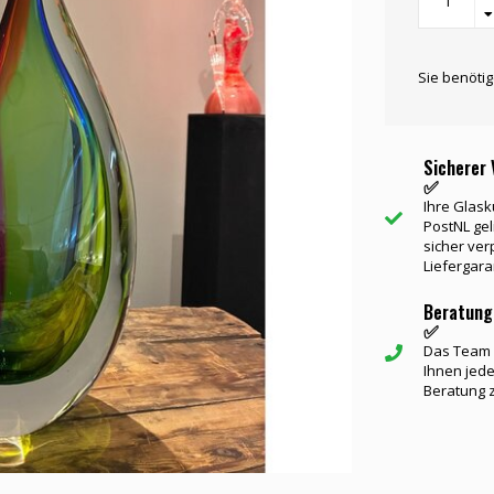
Sie benöti
Sicherer 
✅
Ihre Glask
PostNL gel
sicher ver
Liefergara
Beratung
✅
Das Team v
Ihnen jede
Beratung 