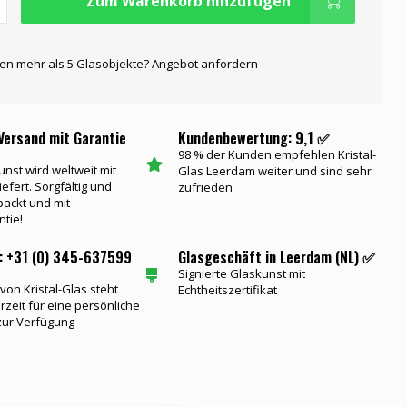
Zum Warenkorb hinzufügen
gen mehr als 5 Glasobjekte? Angebot anfordern
Versand mit Garantie
Kundenbewertung: 9,1 ✅
98 % der Kunden empfehlen Kristal-
unst wird weltweit mit
Glas Leerdam weiter und sind sehr
iefert. Sorgfältig und
zufrieden
packt und mit
ntie!
: +31 (0) 345-637599
Glasgeschäft in Leerdam (NL) ✅
Signierte Glaskunst mit
on Kristal-Glas steht
Echtheitszertifikat
rzeit für eine persönliche
zur Verfügung