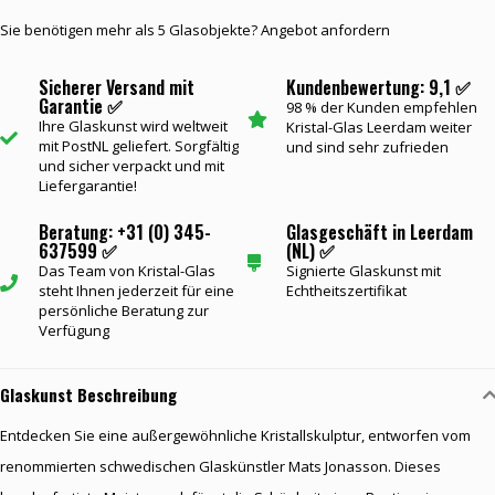
Sie benötigen mehr als 5 Glasobjekte? Angebot anfordern
Sicherer Versand mit
Kundenbewertung: 9,1 ✅
Garantie ✅
98 % der Kunden empfehlen
Ihre Glaskunst wird weltweit
Kristal-Glas Leerdam weiter
mit PostNL geliefert. Sorgfältig
und sind sehr zufrieden
und sicher verpackt und mit
Liefergarantie!
Beratung: +31 (0) 345-
Glasgeschäft in Leerdam
637599 ✅
(NL) ✅
Das Team von Kristal-Glas
Signierte Glaskunst mit
steht Ihnen jederzeit für eine
Echtheitszertifikat
persönliche Beratung zur
Verfügung
Glaskunst Beschreibung
Entdecken Sie eine außergewöhnliche Kristallskulptur, entworfen vom
renommierten schwedischen Glaskünstler Mats Jonasson. Dieses