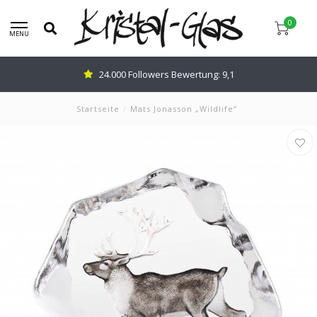
0
MENU
24.000 Followers Bewertung: 9,1
Startseite
/
Mats Jonasson „Wildlife“