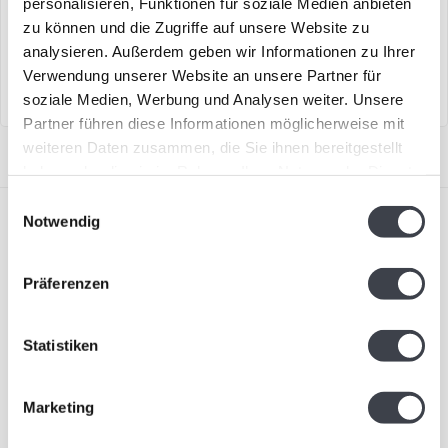
personalisieren, Funktionen für soziale Medien anbieten
Maiglöckchen aus Kristallglas
Das Kristall-Kleeblatt von
zu können und die Zugriffe auf unsere Website zu
nach einem Design von Mats
Mats Jonasson steht als
analysieren. Außerdem geben wir Informationen zu Ihrer
Jon..
Symbol fü..
Verwendung unserer Website an unsere Partner für
soziale Medien, Werbung und Analysen weiter. Unsere
Partner führen diese Informationen möglicherweise mit
weiteren Daten zusammen, die Sie ihnen bereitgestellt
haben oder die sie im Rahmen Ihrer Nutzung der Dienste
gesammelt haben.
Einwilligungsauswahl
Notwendig
Präferenzen
Abonnieren Sie unseren Newsletter
Statistiken
Bleiben Sie auf dem Laufenden und erhalten Sie einen
Rabatt von 10 %
Marketing
Abonnieren