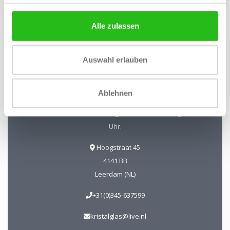
Alle zulassen
Kristal-Glas Leerdam
Auswahl erlauben
Kristal-Glas ist der Online-Shop für Glaskunst und Kristall
aus Leerdam. Sie können uns auch in unserer Galerie in
Ablehnen
Leerdam besuchen. Sie sind herzlich willkommen!
Geöffnet Mittwoch bis Freitag 13 - 17 Uhr Samstag 10 - 17
Uhr.
Hoogstraat 45
4141 BB
Leerdam (NL)
+31(0)345-637599
kristalglas@live.nl