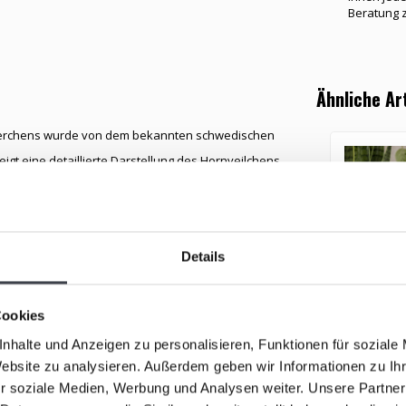
Beratung 
Ähnliche Ar
ütterchens wurde von dem bekannten schwedischen
gt eine detaillierte Darstellung des Hornveilchens,
as Hornveilchen wird oft mit tiefen, bedeutsamen
ngen in Verbindung gebracht.
Details
es Kunstwerk, das jedes Interieur wunderbar ergänzt.
mütterchens auf einzigartige Weise ein und verleihen
Cookies
nhalte und Anzeigen zu personalisieren, Funktionen für soziale
Maiglöck
n. Sie wird sorgfältig verpackt und direkt von unserem
Website zu analysieren. Außerdem geben wir Informationen zu I
für einen geliebten Menschen oder eine stilvolle
r soziale Medien, Werbung und Analysen weiter. Unsere Partner
 Hornveilchens hervorhebt, sondern auch seine