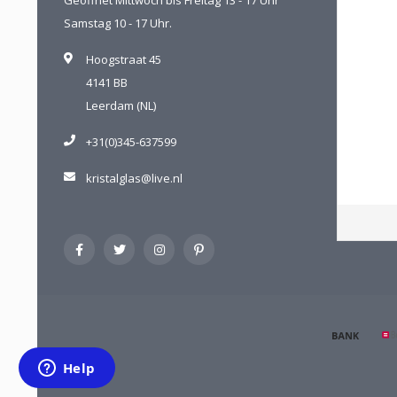
Samstag 10 - 17 Uhr.
Hoogstraat 45
4141 BB
Leerdam (NL)
+31(0)345-637599
kristalglas@live.nl