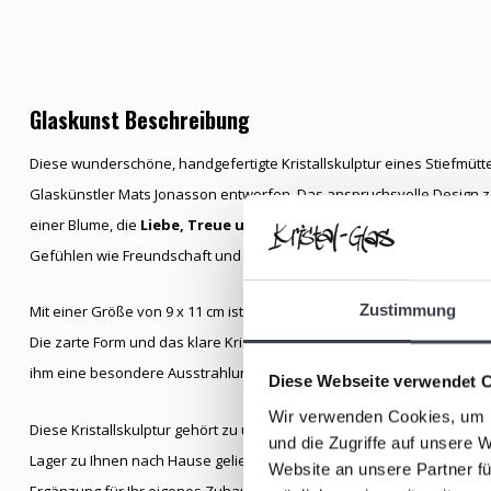
Glaskunst Beschreibung
Diese wunderschöne, handgefertigte Kristallskulptur eines Stiefm
Glaskünstler Mats Jonasson entworfen. Das anspruchsvolle Design zei
einer Blume, die
Liebe, Treue und Bescheidenheit
symbolisiert. D
Gefühlen wie Freundschaft und Erinnerungen an geschätzte Beziehu
Zustimmung
Mit einer Größe von 9 x 11 cm ist diese elegante Skulptur ein zeitlos
Die zarte Form und das klare Kristall fangen die Schönheit des Stief
ihm eine besondere Ausstrahlung.
Diese Webseite verwendet 
Wir verwenden Cookies, um I
Diese Kristallskulptur gehört zu unserer exklusiven Kristall-Kollektio
und die Zugriffe auf unsere 
Lager zu Ihnen nach Hause geliefert. Sie ist ein perfektes Geschenk 
Website an unsere Partner fü
Ergänzung für Ihr eigenes Zuhause, die nicht nur die Schönheit des