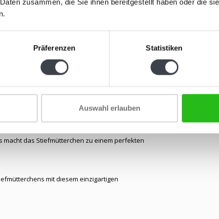
Maiglöckche
 Daten zusammen, die Sie ihnen bereitgestellt haben oder die s
nach einem
n.
Jonasson...
€99,00
Präferenzen
Statistiken
Auswahl erlauben
t
. In der Blumensprache wird es oft als Zeichen der
 macht das Stiefmütterchen zu einem perfekten
tiefmütterchens mit diesem einzigartigen