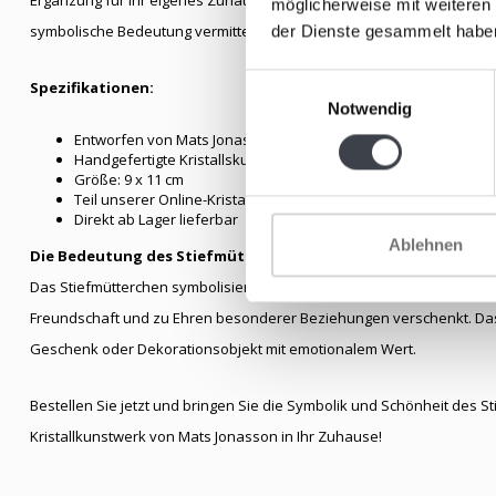
möglicherweise mit weiteren
symbolische Bedeutung vermittelt.
der Dienste gesammelt habe
Einwilligungsauswahl
Spezifikationen:
Notwendig
Entworfen von Mats Jonasson
Handgefertigte Kristallskulptur eines Stiefmütterchens
Größe: 9 x 11 cm
Teil unserer Online-Kristallkollektion
Direkt ab Lager lieferbar
Ablehnen
Die Bedeutung des Stiefmütterchens:
Das Stiefmütterchen symbolisiert
Liebe, Treue und Bescheidenhei
Freundschaft und zu Ehren besonderer Beziehungen verschenkt. Das
Geschenk oder Dekorationsobjekt mit emotionalem Wert.
Bestellen Sie jetzt und bringen Sie die Symbolik und Schönheit des S
Kristallkunstwerk von Mats Jonasson in Ihr Zuhause!