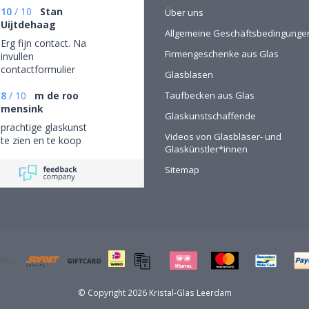
10
/
10
Stan
Über uns
Uijtdehaag
Allgemeine Geschäftsbedingunge
Erg fijn contact. Na
Firmengeschenke aus Glas
invullen
contactformulier
Glasblasen
gebeld en mijn
persoonlijke wensen
8
/
10
m de roo
Taufbecken aus Glas
besproken. Afspraak
mensink
Glaskunstschaffende
gemaakt om in de
prachtige glaskunst
winkel de objecten te
Videos von Glasbläser- und
te zien en te koop
bekijken en de
Glaskünstler*innen
mogelijkheden
Sitemap
(uitgebreid graveren)
vorm te geven.
© Copyright 2026 Kristal-Glas Leerdam