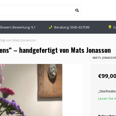
ollowers Bewertung: 9,1
Beratung:
0345-637599
G
rtigt von Mats Jonasson
hens“ – handgefertigt von Mats Jonasson
MATS JONASSON
€99,0
„Stiefmütte
Lesen Sie m