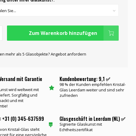
ng unter Ihrer Glaskunst?:
Zum Warenkorb hinzufügen
gen mehr als 5 Glasobjekte? Angebot anfordern
Versand mit Garantie
Kundenbewertung: 9,1 ✅
98 % der Kunden empfehlen Kristal-
unst wird weltweit mit
Glas Leerdam weiter und sind sehr
iefert. Sorgfältig und
zufrieden
packt und mit
ntie!
: +31 (0) 345-637599
Glasgeschäft in Leerdam (NL) ✅
Signierte Glaskunst mit
on Kristal-Glas steht
Echtheitszertifikat
rzeit für eine persönliche