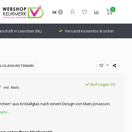
0
DE
eschäft in Leerdam (NL)
Versand kostenlos & sicher
 (GLASKUNSTENAAR)
0
Auf Lager (1)
Inkl. MwSt.
rchen“ aus Kristallglas nach einem Design von Mats Jonasson.
ehr..