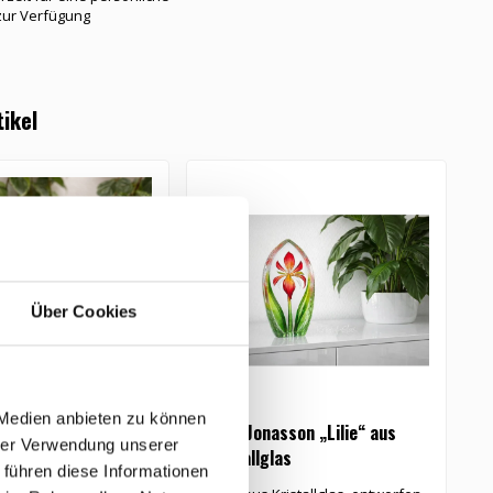
zur Verfügung
tikel
Über Cookies
 Medien anbieten zu können
chen
Mats Jonasson „Lilie“ aus
V
hrer Verwendung unserer
Kristallglas
 führen diese Informationen