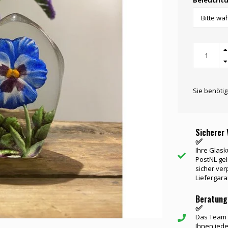
Beleuchtu
Sie benöti
Sicherer 
✅
Ihre Glask
PostNL gel
sicher ver
Liefergara
Beratung
✅
Das Team v
Ihnen jede