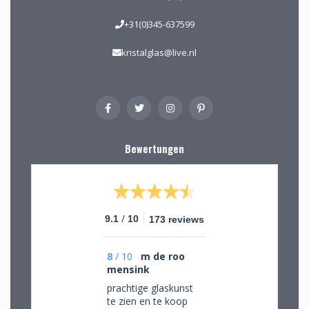
+31(0)345-637599
kristalglas@live.nl
Bewertungen
/
9.1
10
173 reviews
8
/
10
m de roo
mensink
prachtige glaskunst
te zien en te koop