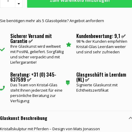
Zum Warenkorb hinzufügen
Sie benötigen mehr als 5 Glasobjekte? Angebot anfordern
Sicherer Versand mit
Kundenbewertung: 9,1 ✅
Garantie ✅
98 % der Kunden empfehlen
Ihre Glaskunst wird weltweit
Kristal-Glas Leerdam weiter
mit PostNL geliefert. Sorgfältig
und sind sehr zufrieden
und sicher verpackt und mit
Liefergarantie!
Beratung: +31 (0) 345-
Glasgeschäft in Leerdam
637599 ✅
(NL) ✅
Das Team von Kristal-Glas
Signierte Glaskunst mit
steht Ihnen jederzeit für eine
Echtheitszertifikat
persönliche Beratung zur
Verfügung
Glaskunst Beschreibung
Kristallskulptur mit Pferden
–
Design von Mats Jonasson