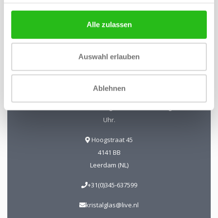
Alle zulassen
Kristal-Glas Leerdam
Auswahl erlauben
Kristal-Glas ist der Online-Shop für Glaskunst und Kristall
aus Leerdam. Sie können uns auch in unserer Galerie in
Ablehnen
Leerdam besuchen. Sie sind herzlich willkommen!
Geöffnet Mittwoch bis Freitag 13 - 17 Uhr Samstag 10 - 17
Uhr.
Hoogstraat 45
4141 BB
Leerdam (NL)
+31(0)345-637599
kristalglas@live.nl