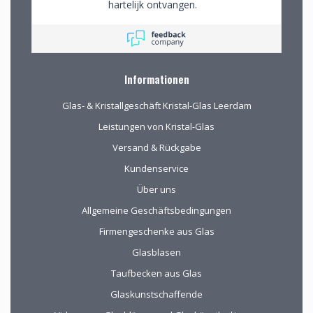
hartelijk ontvangen.
Wij mochten rustig
rondkijken om alle
aanwezige pracht te
bewonderen en
mede op advies tot
Informationen
de juiste keuzes te
komen. Omdat we
Glas- & Kristallgeschäft Kristal-Glas Leerdam
van ver kwamen
werd de aangeboden
Leistungen von Kristal-Glas
kop koffie zeer
Versand & Rückgabe
gewaardeerd.
Kundenservice
Über uns
Allgemeine Geschäftsbedingungen
Firmengeschenke aus Glas
Glasblasen
Taufbecken aus Glas
Glaskunstschaffende