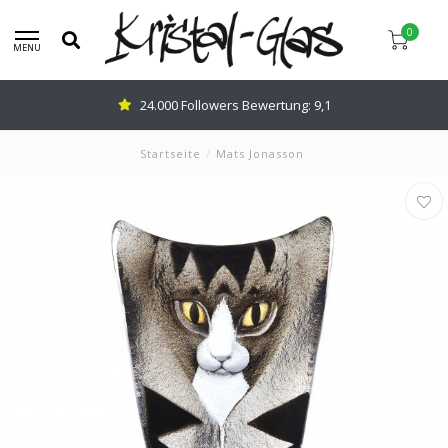
0
MENU
24.000 Followers Bewertung: 9,1
Startseite
/
Mats Jonasson