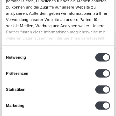
personalisieren, Funktionen für soziale Medien anbieten
Maiglöckchen aus Kristallglas
Das Kristall-Kleeblatt von
zu können und die Zugriffe auf unsere Website zu
nach einem Design von Mats
Mats Jonasson steht als
analysieren. Außerdem geben wir Informationen zu Ihrer
Jon..
Symbol fü..
Verwendung unserer Website an unsere Partner für
soziale Medien, Werbung und Analysen weiter. Unsere
Partner führen diese Informationen möglicherweise mit
weiteren Daten zusammen, die Sie ihnen bereitgestellt
haben oder die sie im Rahmen Ihrer Nutzung der Dienste
gesammelt haben.
Einwilligungsauswahl
Notwendig
Präferenzen
Abonnieren Sie unseren Newsletter
Statistiken
Bleiben Sie auf dem Laufenden und erhalten Sie einen
Rabatt von 10 %
Marketing
Abonnieren