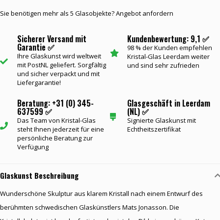
Sie benötigen mehr als 5 Glasobjekte? Angebot anfordern
Sicherer Versand mit
Kundenbewertung: 9,1 ✅
Garantie ✅
98 % der Kunden empfehlen
Ihre Glaskunst wird weltweit
Kristal-Glas Leerdam weiter
mit PostNL geliefert. Sorgfältig
und sind sehr zufrieden
und sicher verpackt und mit
Liefergarantie!
Beratung: +31 (0) 345-
Glasgeschäft in Leerdam
637599 ✅
(NL) ✅
Das Team von Kristal-Glas
Signierte Glaskunst mit
steht Ihnen jederzeit für eine
Echtheitszertifikat
persönliche Beratung zur
Verfügung
Glaskunst Beschreibung
Wunderschöne Skulptur aus klarem Kristall nach einem Entwurf des
berühmten schwedischen Glaskünstlers Mats Jonasson. Die