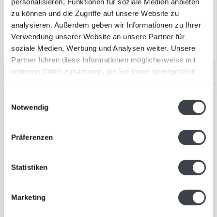
personalisieren, Funktionen für soziale Medien anbieten
Maiglöckchen aus Kristallglas
Das Kristall-Kleeblatt von
zu können und die Zugriffe auf unsere Website zu
nach einem Design von Mats
Mats Jonasson steht als
analysieren. Außerdem geben wir Informationen zu Ihrer
Jon..
Symbol fü..
Verwendung unserer Website an unsere Partner für
soziale Medien, Werbung und Analysen weiter. Unsere
Partner führen diese Informationen möglicherweise mit
weiteren Daten zusammen, die Sie ihnen bereitgestellt
haben oder die sie im Rahmen Ihrer Nutzung der Dienste
gesammelt haben.
Einwilligungsauswahl
Notwendig
Präferenzen
Abonnieren Sie unseren Newsletter
Statistiken
Bleiben Sie auf dem Laufenden und erhalten Sie einen
Rabatt von 10 %
Marketing
Abonnieren