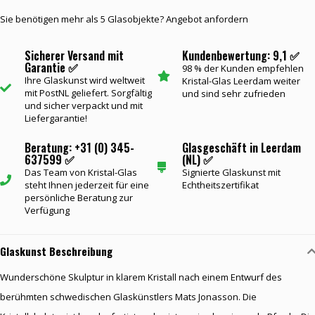
Sie benötigen mehr als 5 Glasobjekte? Angebot anfordern
Sicherer Versand mit
Kundenbewertung: 9,1 ✅
Garantie ✅
98 % der Kunden empfehlen
Ihre Glaskunst wird weltweit
Kristal-Glas Leerdam weiter
mit PostNL geliefert. Sorgfältig
und sind sehr zufrieden
und sicher verpackt und mit
Liefergarantie!
Beratung: +31 (0) 345-
Glasgeschäft in Leerdam
637599 ✅
(NL) ✅
Das Team von Kristal-Glas
Signierte Glaskunst mit
steht Ihnen jederzeit für eine
Echtheitszertifikat
persönliche Beratung zur
Verfügung
Glaskunst Beschreibung
Wunderschöne Skulptur in klarem Kristall nach einem Entwurf des
berühmten schwedischen Glaskünstlers Mats Jonasson. Die