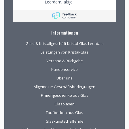
Leerdam, altijd
mooie objecten
waar we een aantal
van gekocht hebben.
Na onze verhuizing
naar Drenthe voor
Informationen
het eerst via de site
gekocht. De website
Glas- & Kristallgeschäft Kristal-Glas Leerdam
geeft prima
informatie, de
Leistungen von Kristal-Glas
verpakking voor
Versand & Rückgabe
verzending van het
kwetsbare glas is
Kundenservice
uitstekend!
Über uns
Allgemeine Geschäftsbedingungen
Firmengeschenke aus Glas
Glasblasen
Taufbecken aus Glas
Glaskunstschaffende