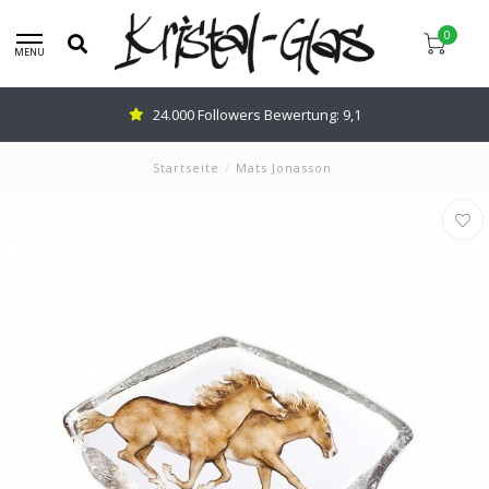
0
MENU
24.000 Followers Bewertung: 9,1
Startseite
/
Mats Jonasson