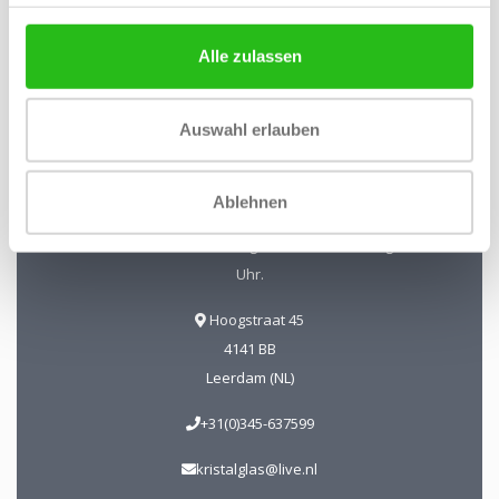
Alle zulassen
Kristal-Glas Leerdam
Auswahl erlauben
Kristal-Glas ist der Online-Shop für Glaskunst und Kristall
aus Leerdam. Sie können uns auch in unserer Galerie in
Ablehnen
Leerdam besuchen. Sie sind herzlich willkommen!
Geöffnet Mittwoch bis Freitag 13 - 17 Uhr Samstag 10 - 17
Uhr.
Hoogstraat 45
4141 BB
Leerdam (NL)
+31(0)345-637599
kristalglas@live.nl