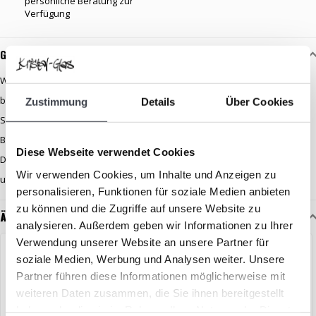
persönliche Beratung zur
Verfügung
Glaskunst Beschreibung
Wunderschöne Skulptur aus klarem Kristall nach einem Entwurf des
berühmten schwedischen Glaskünstlers Robert Ljubez. Die Kristall-
Zustimmung
Details
Über Cookies
Skulptur ist handgefertigt und zeigt das Bild eines schönen
Birkenbaumes. Die Skulptur hat eine Größe von 8 x 21 cm.
Diese Webseite verwendet Cookies
Dieser Artikel ist Teil unserer Online-Kristallkollektion und wird direkt von
Wir verwenden Cookies, um Inhalte und Anzeigen zu
unserem Lager an Sie verschickt.
personalisieren, Funktionen für soziale Medien anbieten
zu können und die Zugriffe auf unsere Website zu
Ähnliche Artikel
analysieren. Außerdem geben wir Informationen zu Ihrer
Verwendung unserer Website an unsere Partner für
SET-ANGEBOT
soziale Medien, Werbung und Analysen weiter. Unsere
Partner führen diese Informationen möglicherweise mit
weiteren Daten zusammen, die Sie ihnen bereitgestellt
haben oder die sie im Rahmen Ihrer Nutzung der Dienste