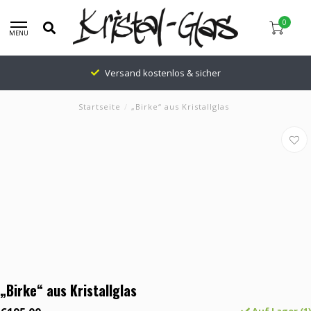
0
MENU
Versand kostenlos & sicher
Startseite
/
„Birke“ aus Kristallglas
„Birke“ aus Kristallglas