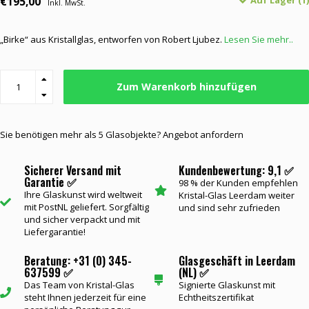
€195,00
Auf Lager (1)
Inkl. MwSt.
„Birke“ aus Kristallglas, entworfen von Robert Ljubez.
Lesen Sie mehr..
Zum Warenkorb hinzufügen
Sie benötigen mehr als 5 Glasobjekte? Angebot anfordern
Sicherer Versand mit
Kundenbewertung: 9,1 ✅
Garantie ✅
98 % der Kunden empfehlen
Ihre Glaskunst wird weltweit
Kristal-Glas Leerdam weiter
mit PostNL geliefert. Sorgfältig
und sind sehr zufrieden
und sicher verpackt und mit
Liefergarantie!
Beratung: +31 (0) 345-
Glasgeschäft in Leerdam
637599 ✅
(NL) ✅
Das Team von Kristal-Glas
Signierte Glaskunst mit
steht Ihnen jederzeit für eine
Echtheitszertifikat